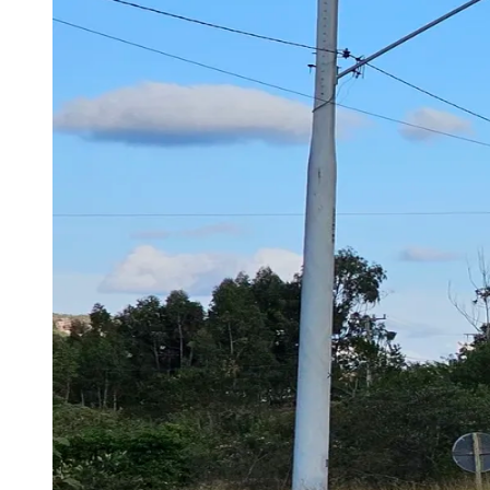
Publicidade Legal
Negócios Regionais
Turismo
Segurança Regional
Hospitais Estaduais
Parques & Represas
Cidades da Região
Santana de Parnaíba
Osasco
Carapicuíba
Jandira
Itapevi
Cotia
Pirapora 
Para Sua Empresa
Anuncie Regional
Guia de Empresas
Vagas na Região
Novo
Hub de Negócios
Guia Comercial
Selo Verificado
Portal Educacional
Agenda de Vestibulares
Vagas de Emprego
Concursos
Panorama Econômico