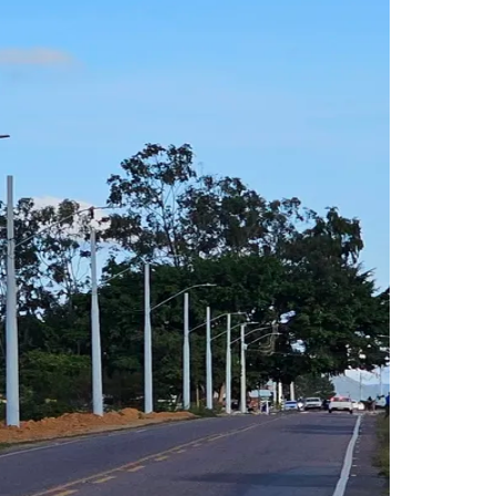
Morato
Taboão da Serra
Embu das Artes
São Roque