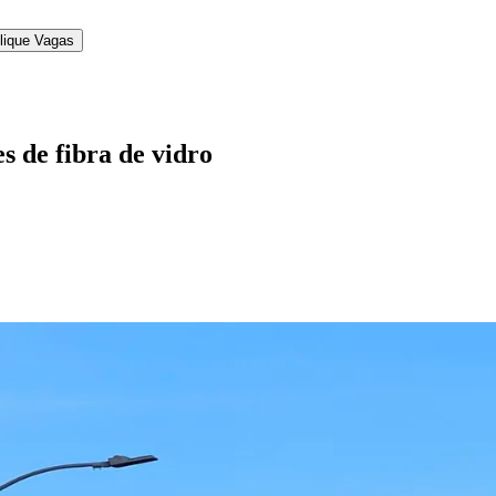
lique Vagas
s de fibra de vidro
l
Bethaville
Boa Vista
Califórnia
Carapicuíba
Centro
Chácaras Marco
Cida
im dos Altos
Jardim dos Camargos
Jardim Esperança
Jardim Graziela
Jard
lista
Jardim Reginalice
Jardim São Luís
Jardim São Pedro
Jardim São Sil
uzia
Parque Viana
Pirapora do Bom Jesus
Recanto Phrynéa
Santana de P
 Porto
Votupoca