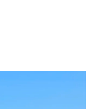
des da Região
Cotia
Cruz Preta
Engenho Novo
Fazenda
im Iracema
Jardim Itaquiti
Jardim Julio
Jardim Líbano
Jardim Maria
vestre
Jardim Silveira
Jardim Tupã
Jardim Tupanci
Mutinga
Nova
arnaíba
Silveira
Tamboré
Vale do Sol
Vila Barros
Vila Boa Vista
Vila do