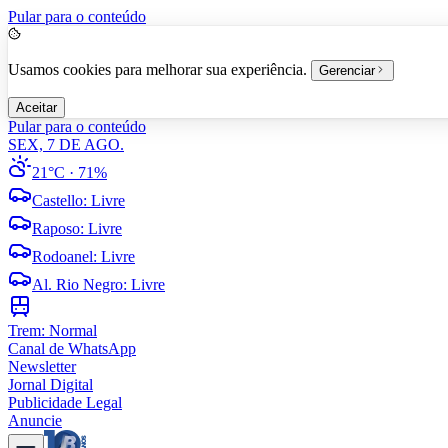
Pular para o conteúdo
Usamos cookies para melhorar sua experiência.
Gerenciar
Aceitar
Pular para o conteúdo
SEX, 7 DE AGO.
21°C
· 71%
Castello
:
Livre
Raposo
:
Livre
Rodoanel
:
Livre
Al. Rio Negro
:
Livre
Trem:
Normal
Canal de WhatsApp
Newsletter
Jornal Digital
Publicidade Legal
Anuncie