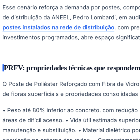
Copa do Brasil
Esse cenário reforça a demanda por postes, compon
Libertadores
Sul-Americana
de distribuição da ANEEL, Pedro Lombardi, em au
Copa América
Champions League
postes instalados na rede de distribuição
, com pr
Premier League
investimentos programados, abre espaço significat
La Liga
Bundesliga
Mundial 2026
Times - Ir direto
PRFV: propriedades técnicas que respondem 
O Poste de Poliéster Reforçado com Fibra de Vi
de fibras superficiais e propriedades consolidadas 
• Peso até 80% inferior ao concreto, com redução 
áreas de difícil acesso. • Vida útil estimada super
manutenção e substituição. • Material dielétrico 