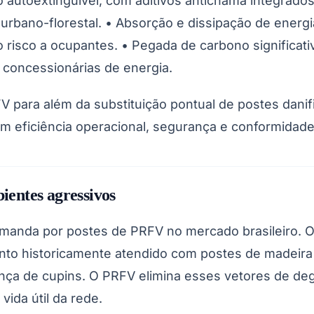
 autoextinguível, com aditivos antichama integrad
ce urbano-florestal. • Absorção e dissipação de energ
 risco a ocupantes. • Pegada de carbono significati
 concessionárias de energia.
 para além da substituição pontual de postes danif
m eficiência operacional, segurança e conformidade
Corinthians
bientes agressivos
anda por postes de PRFV no mercado brasileiro. O pr
to historicamente atendido com postes de madeira tr
ença de cupins. O PRFV elimina esses vetores de de
vida útil da rede.