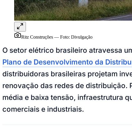
Panorama Econômico
Para Sua Empresa
Anuncie no Portal
Verificar Empresa
Novo
Anunciar Vagas
Novo
Ritz Construções
—
Foto:
Divulgação
Publicidade Legal
O setor elétrico brasileiro atravessa
NBA
NFL
Plano de Desenvolvimento da Distribu
Fórmula 1
UFC
distribuidoras brasileiras projetam i
Tênis (ATP)
MLB
NHL
renovação das redes de distribuição. 
Atletismo
Vôlei
média e baixa tensão, infraestrutura 
NBB
comerciais e industriais.
Competições de Futebol
Brasileirão Série A
Brasileirão Série B
Paulistão