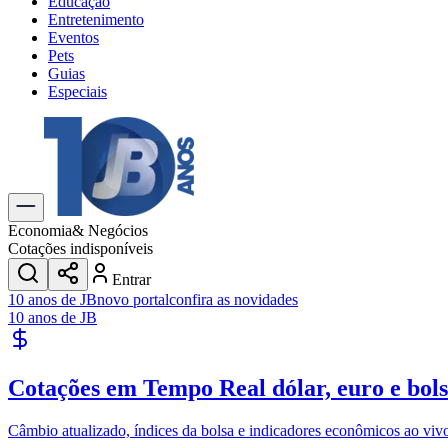
Educação
Entretenimento
Eventos
Pets
Guias
Especiais
Explore Tudo
Últimas Notícias
Previsão do Tempo
Trânsito e Rotas
Dia a Dia & Lazer
Economia
& Negócios
Transportes
Cotações indisponíveis
Gastronomia
Entrar
Cinema & Shows
10 anos de JB
novo portal
confira as novidades
Jogos
Novo
10 anos de JB
Para Sua Empresa
Anuncie no Portal
Cotações em Tempo Real
dólar, euro e bol
Cadastrar Empresa
Divulgar Vagas
Novo
Publicidade Legal
Câmbio atualizado, índices da bolsa e indicadores econômicos ao viv