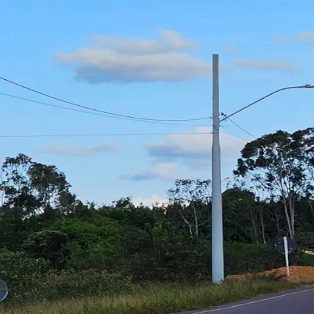
do Bom Jesus
Araçariguama
Cajamar
Caieiras
Franco da Rocha
Francisco 