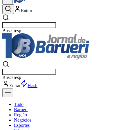
Entrar
Buscar
esportes
Buscar
esportes
Entrar
Flash
Tudo
Barueri
Região
Negócios
Esportes