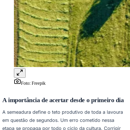
Rocha
Francisco Morato
Taboão da Serra
Embu das Artes
São Roque
Para Sua Empresa
Anuncie Regional
Guia de Empresas
Vagas na Região
Novo
Hub de Negócios
Guia Comercial
Selo Verificado
Portal Educacional
Agenda de Vestibulares
Vagas de Emprego
Concursos
Panorama Econômico
Foto:
Freepik
Panorama Econômico
Para Sua Empresa
A importância de acertar desde o primeiro dia
Anuncie no Portal
A semeadura define o teto produtivo de toda a lavoura
Verificar Empresa
Novo
Anunciar Vagas
Novo
em questão de segundos. Um erro cometido nessa
Publicidade Legal
etapa se propaga por todo o ciclo da cultura. Corrigir