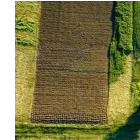
Julio
Jardim Líbano
Jardim Maria Cristina
Jardim Maria Helena
Jardim
Mutinga
Jardim Paraíso
Jardim Paulista
Jardim Reginalice
Jardim São
Luís
Jardim São Pedro
Jardim São Silvestre
Jardim Silveira
Jardim
Tupã
Jardim Tupanci
Mutinga
Nova Aldeinha
Osasco
Parque dos
Camargos
Parque Imperial
Parque Santa Luzia
Parque Viana
Pirapora
do Bom Jesus
Recanto Phrynéa
Santana de
Parnaíba
Silveira
Tamboré
Vale do Sol
Vila Barros
Vila Boa Vista
Vila
do Conde
Vila Engenho Novo
Vila Márcia
Vila Nossa Sra. da
Escada
Vila Porto
Votupoca
Para Sua Empresa
Anuncie no Portal
Guia de Empresas
Divulgar Vagas
Novo
Publicidade Legal
Negócios Regionais
Turismo
Segurança Regional
Hospitais Estaduais
Parques & Represas
Cidades da Região
Santana de Parnaíba
Osasco
Carapicuíba
Jandira
Itapevi
Cotia
Pirapora
do Bom Jesus
Araçariguama
Cajamar
Caieiras
Franco da