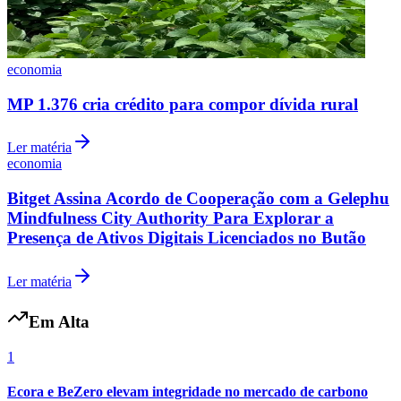
economia
MP 1.376 cria crédito para compor dívida rural
Ler matéria
economia
Bitget Assina Acordo de Cooperação com a Gelephu
Mindfulness City Authority Para Explorar a
Presença de Ativos Digitais Licenciados no Butão
Internacional
Ler matéria
Em Alta
1
Ecora e BeZero elevam integridade no mercado de carbono