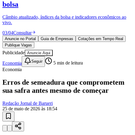
Divulgar Vagas
Novo
bolsa
Publicidade Legal
Câmbio atualizado, índices da bolsa e indicadores econômicos ao
Política
vivo.
Eleições
Esportes
03
/
04
Consultar
Saúde
Segurança
Anuncie no Portal
Guia de Empresas
Cotações em Tempo Real
Cultura
Publique Vagas
Meio Ambiente
Publicidade
Anuncie Aqui
Obras
Educação
Seguir
Economia
5
min de leitura
Economia
Bairros de Barueri
Erros de semeadura que comprometem
Selecione sua região
Para notícias da sua região
sua safra antes mesmo de começar
Aldeia
Aldeia da Serra
Aldeia de Barueri
Alphaville
Bairro
Redação Jornal de Barueri
Jubran
Belval
Bethaville
Boa
25 de maio de 2026 às 18:54
Vista
Califórnia
Carapicuíba
Centro
Chácaras Marco
Cidades da
Região
Cotia
Cruz Preta
Engenho Novo
Fazenda
Militar
Itapevi
Jandira
Jardim Audir
Jardim Belval
Jardim
Califórnia
Jardim dos Altos
Jardim dos Camargos
Jardim
Esperança
Jardim Graziela
Jardim Iracema
Jardim Itaquiti
Jardim