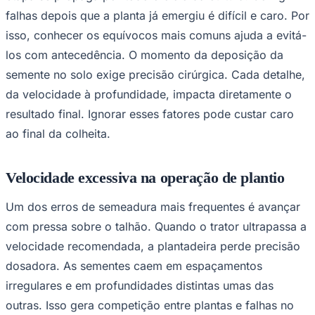
NBA
falhas depois que a planta já emergiu é difícil e caro. Por
NFL
Fórmula 1
isso, conhecer os equívocos mais comuns ajuda a evitá-
UFC
los com antecedência. O momento da deposição da
Tênis (ATP)
MLB
semente no solo exige precisão cirúrgica. Cada detalhe,
NHL
da velocidade à profundidade, impacta diretamente o
Atletismo
Vôlei
resultado final. Ignorar esses fatores pode custar caro
NBB
ao final da colheita.
Competições de Futebol
Brasileirão Série A
Velocidade excessiva na operação de plantio
Brasileirão Série B
Paulistão
Copa do Brasil
Um dos erros de semeadura mais frequentes é avançar
Libertadores
com pressa sobre o talhão. Quando o trator ultrapassa a
Sul-Americana
Copa América
velocidade recomendada, a plantadeira perde precisão
Champions League
dosadora. As sementes caem em espaçamentos
Premier League
La Liga
irregulares e em profundidades distintas umas das
Bundesliga
outras. Isso gera competição entre plantas e falhas no
Mundial 2026