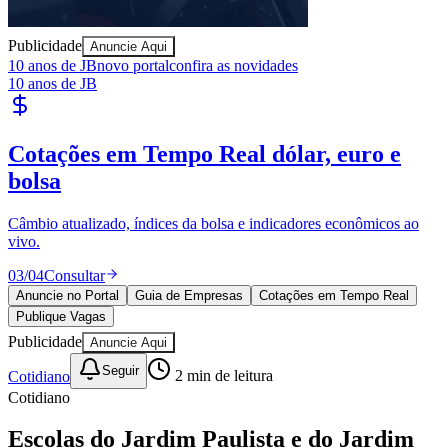
Publicidade
Anuncie Aqui
10 anos de JB
novo portal
confira as novidades
10 anos de JB
Publique Vagas
encontre talentos
Publique vagas e encontre os melhores profissionais da região.
04
/
04
Publicar
Goiás
Anuncie no Portal
Guia de Empresas
Cotações em Tempo Real
Publique Vagas
Publicidade
Anuncie Aqui
Seguir
Cotidiano
2
min de leitura
Cotidiano
Escolas do Jardim Paulista e do Jardim
Mutinga entram em reforma em Barueri