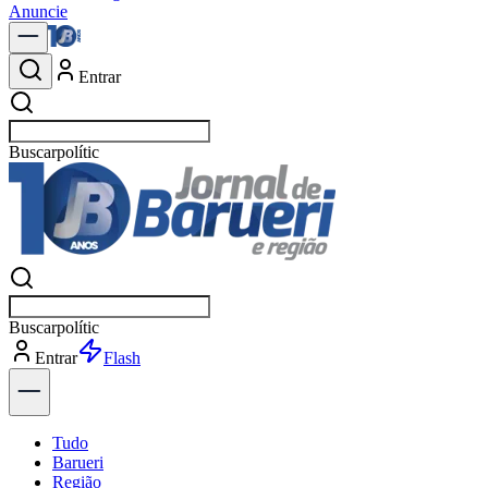
Anuncie
Entrar
Buscar
notícias em
Buscar
notícias em
Entrar
Explorar
Tudo
Barueri
Região