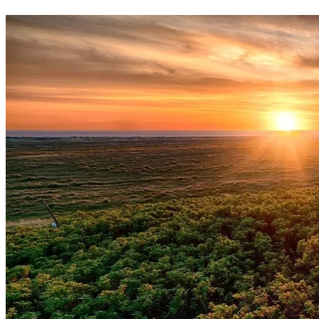
Atlético-MG