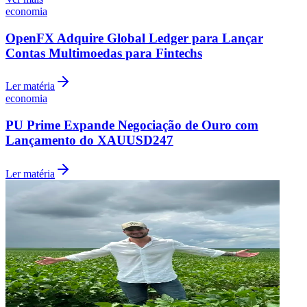
economia
OpenFX Adquire Global Ledger para Lançar
Contas Multimoedas para Fintechs
Ler matéria
economia
PU Prime Expande Negociação de Ouro com
Lançamento do XAUUSD247
Grêmio
Ler matéria