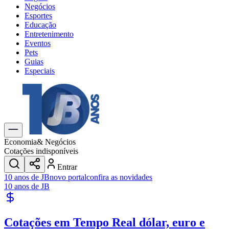
Negócios
Esportes
Educação
Entretenimento
Eventos
Pets
Guias
Especiais
Explore Tudo
Últimas Notícias
Previsão do Tempo
Trânsito e Rotas
Dia a Dia & Lazer
Economia
& Negócios
Transportes
Cotações indisponíveis
Gastronomia
Entrar
Cinema & Shows
10 anos de JB
novo portal
confira as novidades
Jogos
Novo
10 anos de JB
Para Sua Empresa
Anuncie no Portal
Cotações em Tempo Real
dólar, euro e
Cadastrar Empresa