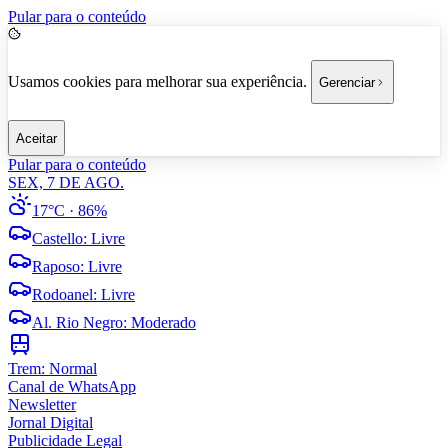
Pular para o conteúdo
Usamos cookies para melhorar sua experiência.
Gerenciar
Aceitar
Pular para o conteúdo
SEX, 7 DE AGO.
17°C
· 86%
Castello
:
Livre
Raposo
:
Livre
Rodoanel
:
Livre
Al. Rio Negro
:
Moderado
Trem:
Normal
Canal de WhatsApp
Newsletter
Jornal Digital
Publicidade Legal