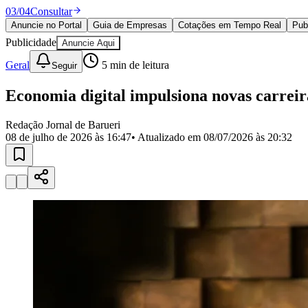
Política
03
/
04
Consultar
Eleições
Anuncie no Portal
Guia de Empresas
Cotações em Tempo Real
Pub
Esportes
Publicidade
Anuncie Aqui
Saúde
Segurança
Geral
5
min de leitura
Seguir
Cultura
Meio Ambiente
Economia digital impulsiona novas carreir
Obras
Educação
Redação Jornal de Barueri
Bairros de Barueri
08 de julho de 2026 às 16:47
• Atualizado em
08/07/2026 às 20:32
Selecione sua região
Para notícias da sua região
Aldeia
Aldeia da Serra
Aldeia de Barueri
Alphaville
Bairro Jubran
Belva
Militar
Itapevi
Jandira
Jardim Audir
Jardim Belval
Jardim Califórnia
Jard
Cristina
Jardim Maria Helena
Jardim Mutinga
Jardim Paraíso
Jardim Pau
Aldeinha
Osasco
Parque dos Camargos
Parque Imperial
Parque Santa L
Conde
Vila Engenho Novo
Vila Márcia
Vila Nossa Sra. da Escada
Vila
Para Sua Empresa
Anuncie no Portal
Guia de Empresas
Divulgar Vagas
Novo