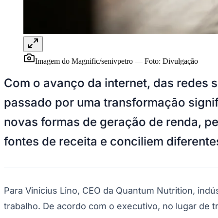
Panorama Econômico
Para Sua Empresa
Anuncie no Portal
Verificar Empresa
Novo
Anunciar Vagas
Novo
Imagem do Magnific/senivpetro
—
Foto:
Divulgação
Publicidade Legal
Com o avanço da internet, das redes so
NBA
NFL
passado por uma transformação signif
Fórmula 1
UFC
novas formas de geração de renda, per
Tênis (ATP)
MLB
NHL
fontes de receita e conciliem diferen
Atletismo
Vôlei
NBB
Competições de Futebol
Para Vinicius Lino, CEO da Quantum Nutrition, indús
Brasileirão Série A
trabalho. De acordo com o executivo, no lugar de 
Brasileirão Série B
Paulistão