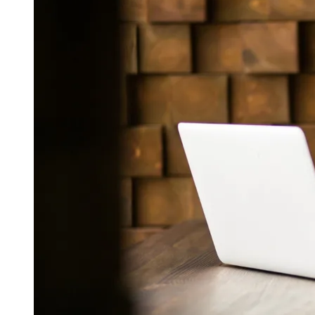
Publicidade Legal
Negócios Regionais
Turismo
Segurança Regional
Hospitais Estaduais
Parques & Represas
Cidades da Região
Santana de Parnaíba
Osasco
Carapicuíba
Jandira
Itapevi
Cotia
Pirapora 
Para Sua Empresa
Anuncie Regional
Guia de Empresas
Vagas na Região
Novo
Hub de Negócios
Guia Comercial
Selo Verificado
Portal Educacional
Agenda de Vestibulares
Vagas de Emprego
Concursos
Panorama Econômico