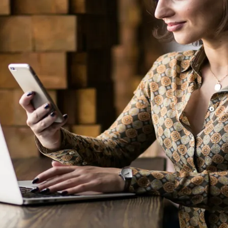
do Bom Jesus
Araçariguama
Cajamar
Caieiras
Franco da Rocha
Francisco 