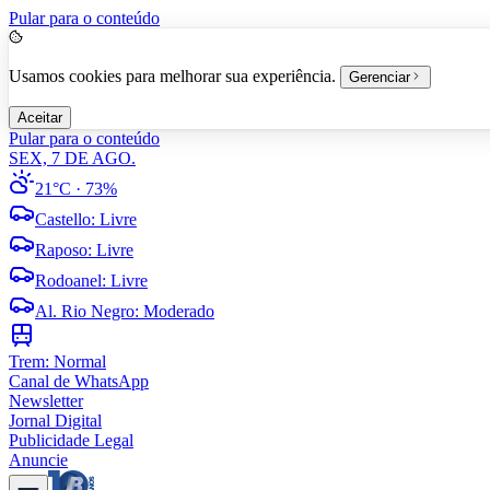
Pular para o conteúdo
Usamos cookies para melhorar sua experiência.
Gerenciar
Aceitar
Pular para o conteúdo
SEX, 7 DE AGO.
21°C
· 73%
Castello
:
Livre
Raposo
:
Livre
Rodoanel
:
Livre
Al. Rio Negro
:
Moderado
Trem:
Normal
Canal de WhatsApp
Newsletter
Jornal Digital
Publicidade Legal
Anuncie