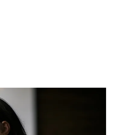
des da Região
Cotia
Cruz Preta
Engenho Novo
Fazenda
im Iracema
Jardim Itaquiti
Jardim Julio
Jardim Líbano
Jardim Maria
vestre
Jardim Silveira
Jardim Tupã
Jardim Tupanci
Mutinga
Nova
arnaíba
Silveira
Tamboré
Vale do Sol
Vila Barros
Vila Boa Vista
Vila do