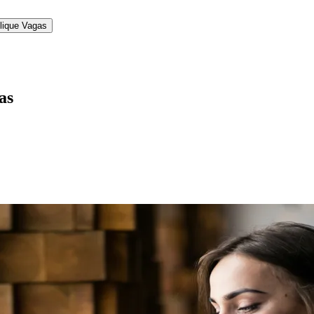
lique Vagas
as
l
Bethaville
Boa Vista
Califórnia
Carapicuíba
Centro
Chácaras Marco
Cida
im dos Altos
Jardim dos Camargos
Jardim Esperança
Jardim Graziela
Jard
lista
Jardim Reginalice
Jardim São Luís
Jardim São Pedro
Jardim São Sil
uzia
Parque Viana
Pirapora do Bom Jesus
Recanto Phrynéa
Santana de P
 Porto
Votupoca