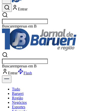
Entrar
Buscar
esportes
Buscar
esportes
Entrar
Flash
Tudo
Barueri
Região
Negócios
Esportes