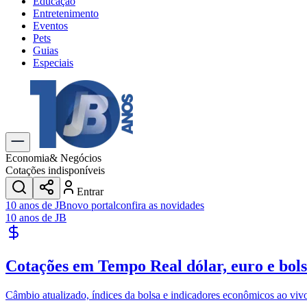
Educação
Entretenimento
Eventos
Pets
Guias
Especiais
Explore Tudo
Últimas Notícias
Previsão do Tempo
Trânsito e Rotas
Dia a Dia & Lazer
Economia
& Negócios
Transportes
Cotações indisponíveis
Gastronomia
Entrar
Cinema & Shows
10 anos de JB
novo portal
confira as novidades
Jogos
Novo
10 anos de JB
Para Sua Empresa
Anuncie no Portal
Cotações em Tempo Real
dólar, euro e bol
Cadastrar Empresa
Divulgar Vagas
Novo
Publicidade Legal
Câmbio atualizado, índices da bolsa e indicadores econômicos ao viv