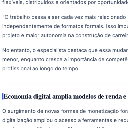
flexíveis, distribuídos e orientados por oportunidad
Copa do Brasil
Libertadores
Sul-Americana
"O trabalho passa a ser cada vez mais relacionad
Copa América
Champions League
independentemente de formatos formais. Isso impul
Premier League
La Liga
projeto e maior autonomia na construção de carreir
Bundesliga
Mundial 2026
No entanto, o especialista destaca que essa mudanç
Times - Ir direto
menor, enquanto cresce a importância de competên
profissional ao longo do tempo.
Economia digital amplia modelos de renda e
O surgimento de novas formas de monetização fora
digitalização ampliou o acesso a ferramentas e redu