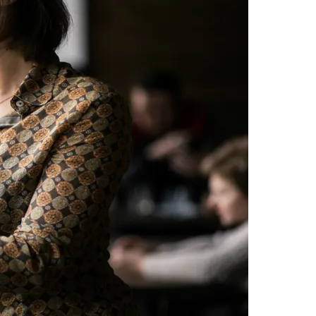
Morato
Taboão da Serra
Embu das Artes
São Roque