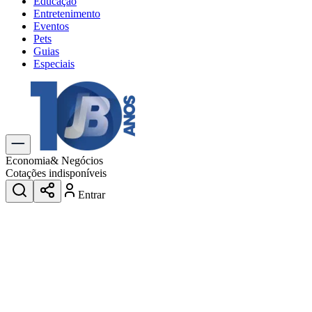
Educação
Entretenimento
Eventos
Pets
Guias
Especiais
Explore Tudo
Últimas Notícias
Previsão do Tempo
Trânsito e Rotas
Dia a Dia & Lazer
Economia
& Negócios
Transportes
Cotações indisponíveis
Gastronomia
Entrar
Cinema & Shows
Jogos
Novo
Para Sua Empresa
Anuncie no Portal
Cadastrar Empresa
Divulgar Vagas
Novo
Publicidade Legal