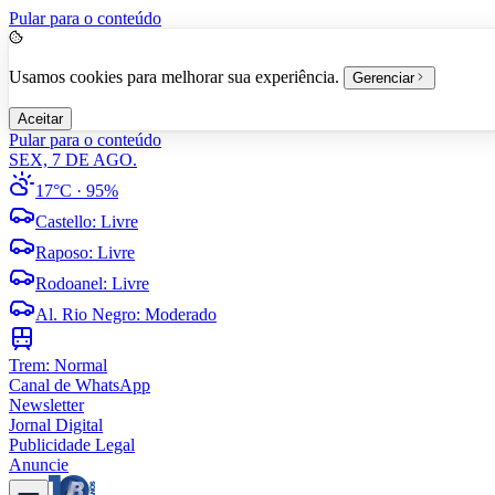
Pular para o conteúdo
Usamos cookies para melhorar sua experiência.
Gerenciar
Aceitar
Pular para o conteúdo
SEX, 7 DE AGO.
17°C
· 95%
Castello
:
Livre
Raposo
:
Livre
Rodoanel
:
Livre
Al. Rio Negro
:
Moderado
Trem:
Normal
Canal de WhatsApp
Newsletter
Jornal Digital
Publicidade Legal
Anuncie