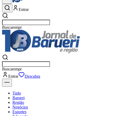
Entrar
Buscar
empresas em Baruer
Buscar
empresas em Baruer
Entrar
Descubra
Tudo
Barueri
Região
Negócios
Esportes