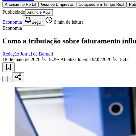
Copa do Brasil
Anuncie no Portal
Guia de Empresas
Cotações em Tempo Real
Pub
Libertadores
Publicidade
Anuncie Aqui
Sul-Americana
Copa América
Economia
6
min de leitura
Seguir
Champions League
Economia
Premier League
La Liga
Como a tributação sobre faturamento influ
Bundesliga
Mundial 2026
Redação Jornal de Barueri
Times - Ir direto
18 de maio de 2026 às 18:29
• Atualizado em
19/05/2026 às 18:42