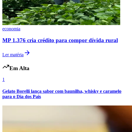
economia
MP 1.376 cria crédito para compor dívida rural
Botafogo
Ler matéria
Em Alta
1
Gelato Borelli lança sabor com baunilha, whisky e caramelo
para o Dia dos Pais