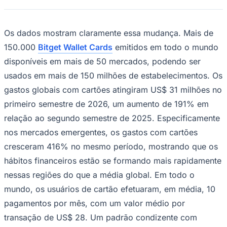
NBA
NFL
Fórmula 1
UFC
Os dados mostram claramente essa mudança. Mais de
Tênis (ATP)
150.000
Bitget Wallet Cards
emitidos em todo o mundo
MLB
NHL
disponíveis em mais de 50 mercados, podendo ser
Atletismo
usados em mais de 150 milhões de estabelecimentos. Os
Vôlei
NBB
gastos globais com cartões atingiram US$ 31 milhões no
Competições de Futebol
primeiro semestre de 2026, um aumento de 191% em
relação ao segundo semestre de 2025. Especificamente
Brasileirão Série A
Brasileirão Série B
nos mercados emergentes, os gastos com cartões
Paulistão
cresceram 416% no mesmo período, mostrando que os
Copa do Brasil
Libertadores
hábitos financeiros estão se formando mais rapidamente
Sul-Americana
nessas regiões do que a média global. Em todo o
Copa América
Champions League
mundo, os usuários de cartão efetuaram, em média, 10
Premier League
La Liga
pagamentos por mês, com um valor médio por
Bundesliga
transação de US$ 28. Um padrão condizente com
Mundial 2026