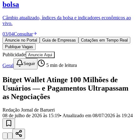
Divulgar Vagas
Novo
bolsa
Publicidade Legal
Câmbio atualizado, índices da bolsa e indicadores econômicos ao
Política
vivo.
Eleições
Esportes
03
/
04
Consultar
Saúde
Segurança
Anuncie no Portal
Guia de Empresas
Cotações em Tempo Real
Cultura
Publique Vagas
Meio Ambiente
Publicidade
Anuncie Aqui
Obras
Educação
Seguir
Geral
5
min de leitura
Bairros de Barueri
Bitget Wallet Atinge 100 Milhões de
Usuários — e Pagamentos Ultrapassam
Selecione sua região
Para notícias da sua região
as Negociações
Aldeia
Aldeia da Serra
Aldeia de Barueri
Alphaville
Bairro
Jubran
Belval
Bethaville
Boa
Redação Jornal de Barueri
Vista
Califórnia
Carapicuíba
Centro
Chácaras Marco
Cidades da
08 de julho de 2026 às 15:19
• Atualizado em
08/07/2026 às 19:24
Região
Cotia
Cruz Preta
Engenho Novo
Fazenda
Militar
Itapevi
Jandira
Jardim Audir
Jardim Belval
Jardim
Califórnia
Jardim dos Altos
Jardim dos Camargos
Jardim
Esperança
Jardim Graziela
Jardim Iracema
Jardim Itaquiti
Jardim