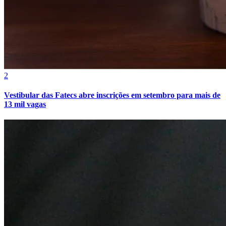
2
Vestibular das Fatecs abre inscrições em setembro para mais de
13 mil vagas
Internacional