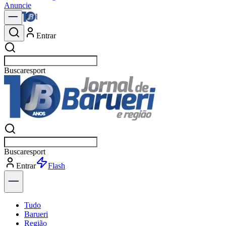
Anuncie
Entrar
Buscar
política
Buscar
política
Entrar
Explorar
Tudo
Barueri
Região