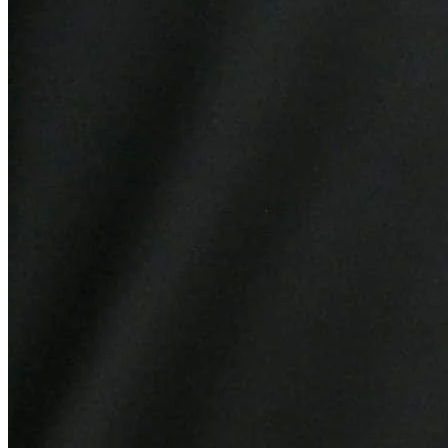
Atlético-MG