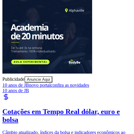
Ceará
Publicidade
Anuncie Aqui
10 anos de JB
novo portal
confira as novidades
10 anos de JB
Cotações em Tempo Real
dólar, euro e
bolsa
Câmbio atualizado, índices da bolsa e indicadores econômicos ao