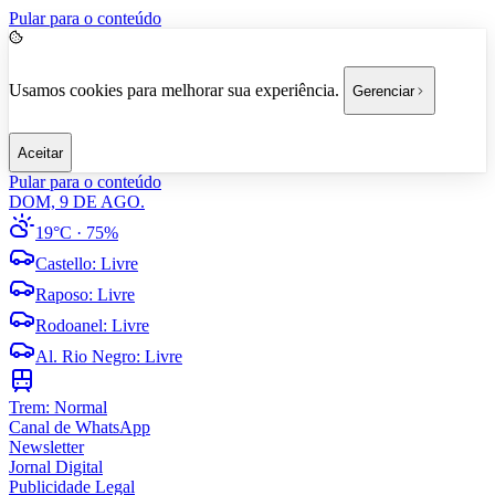
Pular para o conteúdo
Usamos cookies para melhorar sua experiência.
Gerenciar
Aceitar
Pular para o conteúdo
DOM, 9 DE AGO.
19°C
· 75%
Castello
:
Livre
Raposo
:
Livre
Rodoanel
:
Livre
Al. Rio Negro
:
Livre
Trem:
Normal
Canal de WhatsApp
Newsletter
Jornal Digital
Publicidade Legal