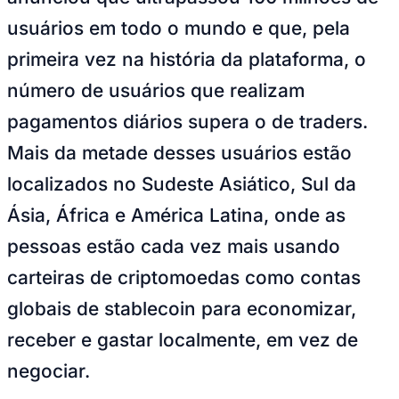
Rocha
Francisco Morato
Taboão da Serra
Embu das Artes
São Roque
Para Sua Empresa
usuários em todo o mundo e que, pela
Anuncie Regional
primeira vez na história da plataforma, o
Guia de Empresas
Vagas na Região
Novo
número de usuários que realizam
Hub de Negócios
pagamentos diários supera o de traders.
Guia Comercial
Selo Verificado
Mais da metade desses usuários estão
Portal Educacional
Agenda de Vestibulares
localizados no Sudeste Asiático, Sul da
Vagas de Emprego
Concursos
Ásia, África e América Latina, onde as
Panorama Econômico
pessoas estão cada vez mais usando
Panorama Econômico
carteiras de criptomoedas como contas
Para Sua Empresa
globais de stablecoin para economizar,
Anuncie no Portal
receber e gastar localmente, em vez de
Verificar Empresa
Novo
Anunciar Vagas
Novo
negociar.
Publicidade Legal