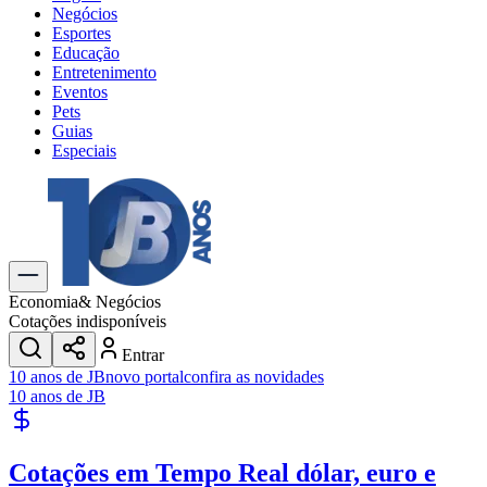
Negócios
Esportes
Educação
Entretenimento
Eventos
Pets
Guias
Especiais
Explore Tudo
Últimas Notícias
Previsão do Tempo
Trânsito e Rotas
Dia a Dia & Lazer
Economia
& Negócios
Transportes
Cotações indisponíveis
Gastronomia
Entrar
Cinema & Shows
10 anos de JB
novo portal
confira as novidades
Jogos
Novo
10 anos de JB
Para Sua Empresa
Anuncie no Portal
Cotações em Tempo Real
dólar, euro e
Cadastrar Empresa