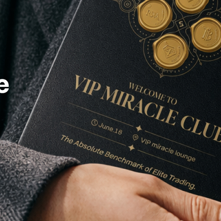
do Bom Jesus
Araçariguama
Cajamar
Caieiras
Franco da Rocha
Francisco 