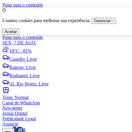
Pular para o conteúdo
Usamos cookies para melhorar sua experiência.
Gerenciar
Aceitar
Pular para o conteúdo
SEX, 7 DE AGO.
18°C
· 81%
Castello
:
Livre
Raposo
:
Livre
Rodoanel
:
Livre
Al. Rio Negro
:
Livre
Trem:
Normal
Canal de WhatsApp
Newsletter
Jornal Digital
Publicidade Legal
Anuncie