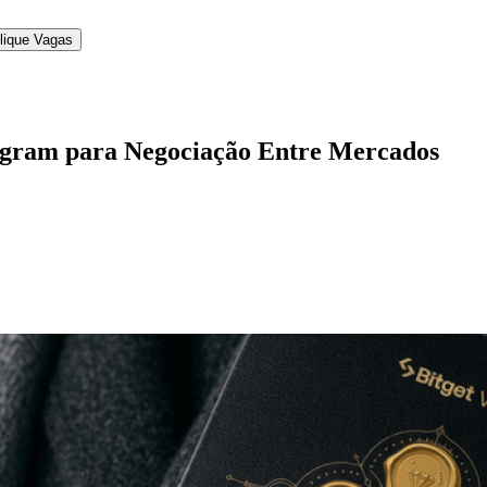
lique Vagas
ogram para Negociação Entre Mercados
l
Bethaville
Boa Vista
Califórnia
Carapicuíba
Centro
Chácaras Marco
Cida
im dos Altos
Jardim dos Camargos
Jardim Esperança
Jardim Graziela
Jard
lista
Jardim Reginalice
Jardim São Luís
Jardim São Pedro
Jardim São Sil
uzia
Parque Viana
Pirapora do Bom Jesus
Recanto Phrynéa
Santana de P
 Porto
Votupoca