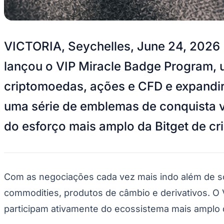
Panorama Econômico
Para Sua Empresa
VICTORIA, Seychelles, June 24, 202
Anuncie no Portal
Verificar Empresa
Novo
Anunciar Vagas
Novo
lançou o VIP Miracle Badge Program, u
Publicidade Legal
criptomoedas, ações e CFD e expandir
NBA
NFL
uma série de emblemas de conquista vi
Fórmula 1
UFC
do esforço mais amplo da Bitget de cr
Tênis (ATP)
MLB
NHL
Atletismo
Vôlei
NBB
Com as negociações cada vez mais indo além de so
Competições de Futebol
commodities, produtos de câmbio e derivativos. O
Brasileirão Série A
participam ativamente do ecossistema mais amplo
Brasileirão Série B
Paulistão