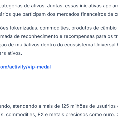
tegorias de ativos. Juntas, essas iniciativas apoia
rios que participam dos mercados financeiros de cr
ões tokenizadas, commodities, produtos de câmbio e 
amada de reconhecimento e recompensas para os tr
pação de multiativos dentro do ecossistema Univers
rs ativos.
Corinthians
com/activity/vip-medal
ndo, atendendo a mais de 125 milhões de usuários 
Fs, commodities, FX e metais preciosos como ouro.