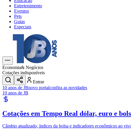
Educação
Entretenimento
Eventos
Pets
Guias
Especiais
Explore Tudo
Últimas Notícias
Previsão do Tempo
Trânsito e Rotas
Dia a Dia & Lazer
Economia
& Negócios
Transportes
Cotações indisponíveis
Gastronomia
Entrar
Cinema & Shows
10 anos de JB
novo portal
confira as novidades
Jogos
Novo
10 anos de JB
Para Sua Empresa
Anuncie no Portal
Cotações em Tempo Real
dólar, euro e bol
Cadastrar Empresa
Divulgar Vagas
Novo
Publicidade Legal
Câmbio atualizado, índices da bolsa e indicadores econômicos ao viv