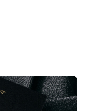
des da Região
Cotia
Cruz Preta
Engenho Novo
Fazenda
im Iracema
Jardim Itaquiti
Jardim Julio
Jardim Líbano
Jardim Maria
vestre
Jardim Silveira
Jardim Tupã
Jardim Tupanci
Mutinga
Nova
arnaíba
Silveira
Tamboré
Vale do Sol
Vila Barros
Vila Boa Vista
Vila do