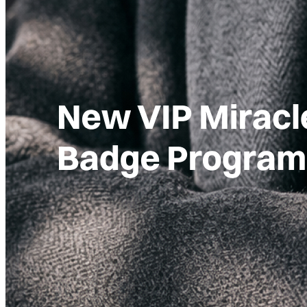
Publicidade Legal
Negócios Regionais
Turismo
Segurança Regional
Hospitais Estaduais
Parques & Represas
Cidades da Região
Santana de Parnaíba
Osasco
Carapicuíba
Jandira
Itapevi
Cotia
Pirapora 
Para Sua Empresa
Anuncie Regional
Guia de Empresas
Vagas na Região
Novo
Hub de Negócios
Guia Comercial
Selo Verificado
Portal Educacional
Agenda de Vestibulares
Vagas de Emprego
Concursos
Panorama Econômico