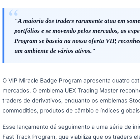
Copa do Brasil
Libertadores
Sul-Americana
"A maioria dos traders raramente atua em som
Copa América
Champions League
portfólios e se movendo pelos mercados, as exp
Premier League
La Liga
Program se baseia na nossa oferta VIP, reconhe
Bundesliga
Mundial 2026
um ambiente de vários ativos."
Times - Ir direto
O VIP Miracle Badge Program apresenta quatro ca
mercados. O emblema UEX Trading Master reconhece
traders de derivativos, enquanto os emblemas Sto
commodities, produtos de câmbio e índices globais
Esse lançamento dá seguimento a uma série de inic
Fast Track Program, que viabiliza que os traders e