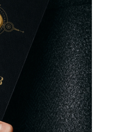
Morato
Taboão da Serra
Embu das Artes
São Roque