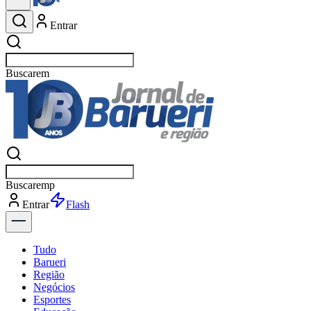
Entrar
Buscar
esportes
Buscar
esportes
Entrar
Flash
Tudo
Barueri
Região
Negócios
Esportes