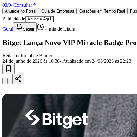
Política
03
/
04
Consultar
Eleições
Anuncie no Portal
Guia de Empresas
Cotações em Tempo Real
Pub
Esportes
Publicidade
Anuncie Aqui
Saúde
Segurança
Geral
4
min de leitura
Seguir
Cultura
Meio Ambiente
Bitget Lança Novo VIP Miracle Badge Pr
Obras
Educação
Redação Jornal de Barueri
Bairros de Barueri
24 de junho de 2026 às 10:38
• Atualizado em
24/06/2026 às 22:23
Selecione sua região
Para notícias da sua região
Aldeia
Aldeia da Serra
Aldeia de Barueri
Alphaville
Bairro Jubran
Belva
Militar
Itapevi
Jandira
Jardim Audir
Jardim Belval
Jardim Califórnia
Jard
Cristina
Jardim Maria Helena
Jardim Mutinga
Jardim Paraíso
Jardim Pau
Aldeinha
Osasco
Parque dos Camargos
Parque Imperial
Parque Santa L
Conde
Vila Engenho Novo
Vila Márcia
Vila Nossa Sra. da Escada
Vila
Para Sua Empresa
Anuncie no Portal
Guia de Empresas
Divulgar Vagas
Novo