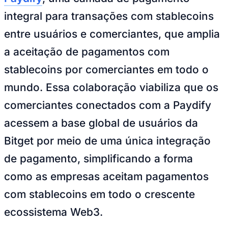
Rocha
Francisco Morato
Taboão da Serra
Embu das Artes
São Roque
Para Sua Empresa
integral para transações com stablecoins
Anuncie Regional
entre usuários e comerciantes, que amplia
Guia de Empresas
Vagas na Região
Novo
a aceitação de pagamentos com
Hub de Negócios
stablecoins por comerciantes em todo o
Guia Comercial
Selo Verificado
mundo. Essa colaboração viabiliza que os
Portal Educacional
Agenda de Vestibulares
comerciantes conectados com a Paydify
Vagas de Emprego
Concursos
acessem a base global de usuários da
Panorama Econômico
Bitget por meio de uma única integração
Panorama Econômico
de pagamento, simplificando a forma
Para Sua Empresa
como as empresas aceitam pagamentos
Anuncie no Portal
com stablecoins em todo o crescente
Verificar Empresa
Novo
Anunciar Vagas
Novo
ecossistema Web3.
Publicidade Legal