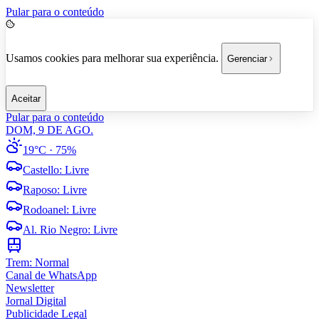
Pular para o conteúdo
Usamos cookies para melhorar sua experiência.
Gerenciar
Aceitar
Pular para o conteúdo
DOM, 9 DE AGO.
19°C
· 75%
Castello
:
Livre
Raposo
:
Livre
Rodoanel
:
Livre
Al. Rio Negro
:
Livre
Trem:
Normal
Canal de WhatsApp
Newsletter
Jornal Digital
Publicidade Legal