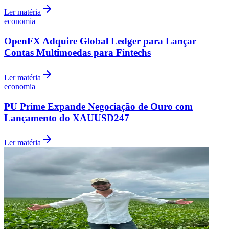
Ler matéria
economia
OpenFX Adquire Global Ledger para Lançar
Contas Multimoedas para Fintechs
Ler matéria
economia
PU Prime Expande Negociação de Ouro com
Lançamento do XAUUSD247
Ler matéria
Internacional