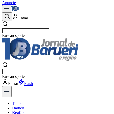
Anuncie
Entrar
Buscar
política
Buscar
política
Entrar
Explorar
Tudo
Barueri
Região