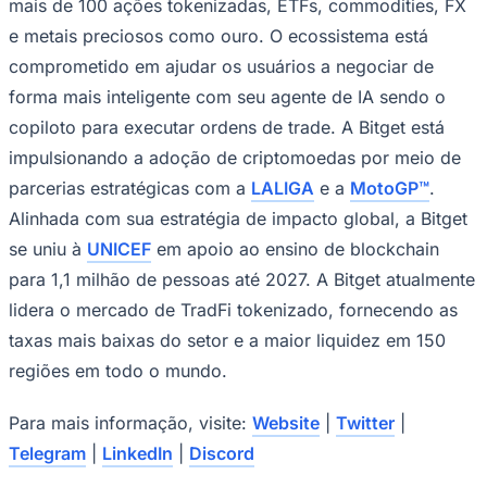
mais de 100 ações tokenizadas, ETFs, commodities, FX
e metais preciosos como ouro. O ecossistema está
comprometido em ajudar os usuários a negociar de
forma mais inteligente com seu agente de IA sendo o
copiloto para executar ordens de trade. A Bitget está
impulsionando a adoção de criptomoedas por meio de
parcerias estratégicas com a
LALIGA
e a
MotoGP™
.
Alinhada com sua estratégia de impacto global, a Bitget
se uniu à
UNICEF
em apoio ao ensino de blockchain
para 1,1 milhão de pessoas até 2027. A Bitget atualmente
lidera o mercado de TradFi tokenizado, fornecendo as
taxas mais baixas do setor e a maior liquidez em 150
Santos
regiões em todo o mundo.
Para mais informação, visite:
Website
|
Twitter
|
Telegram
|
LinkedIn
|
Discord