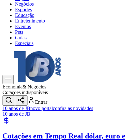
Negócios
Esportes
Educação
Entretenimento
Eventos
Pets
Guias
Especiais
Explore Tudo
Últimas Notícias
Previsão do Tempo
Trânsito e Rotas
Dia a Dia & Lazer
Economia
& Negócios
Transportes
Cotações indisponíveis
Gastronomia
Entrar
Cinema & Shows
10 anos de JB
novo portal
confira as novidades
Jogos
Novo
10 anos de JB
Para Sua Empresa
Anuncie no Portal
Cotações em Tempo Real
dólar, euro e
Cadastrar Empresa