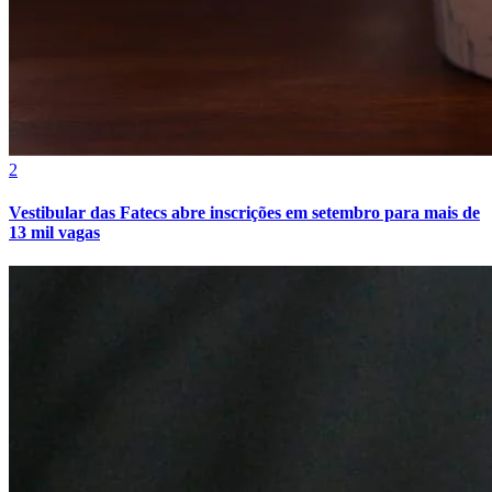
Cruzeiro
2
Vestibular das Fatecs abre inscrições em setembro para mais de
13 mil vagas