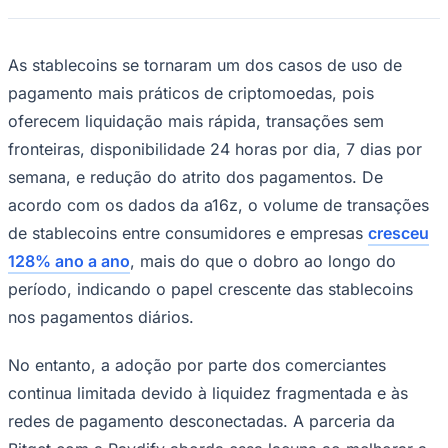
NBA
NFL
Fórmula 1
UFC
As stablecoins se tornaram um dos casos de uso de
Tênis (ATP)
pagamento mais práticos de criptomoedas, pois
MLB
NHL
oferecem liquidação mais rápida, transações sem
Atletismo
fronteiras, disponibilidade 24 horas por dia, 7 dias por
Vôlei
NBB
semana, e redução do atrito dos pagamentos. De
Competições de Futebol
acordo com os dados da a16z, o volume de transações
de stablecoins entre consumidores e empresas
cresceu
Brasileirão Série A
Brasileirão Série B
128% ano a ano
, mais do que o dobro ao longo do
Paulistão
período, indicando o papel crescente das stablecoins
Copa do Brasil
Libertadores
nos pagamentos diários.
Sul-Americana
Copa América
Champions League
No entanto, a adoção por parte dos comerciantes
Premier League
continua limitada devido à liquidez fragmentada e às
La Liga
Bundesliga
redes de pagamento desconectadas. A parceria da
Mundial 2026