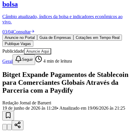
Divulgar Vagas
Novo
bolsa
Publicidade Legal
Câmbio atualizado, índices da bolsa e indicadores econômicos ao
Política
vivo.
Eleições
Esportes
03
/
04
Consultar
Saúde
Segurança
Anuncie no Portal
Guia de Empresas
Cotações em Tempo Real
Cultura
Publique Vagas
Meio Ambiente
Publicidade
Anuncie Aqui
Obras
Educação
Seguir
Geral
4
min de leitura
Bairros de Barueri
Bitget Expande Pagamentos de Stablecoin
para Comerciantes Globais Através da
Selecione sua região
Para notícias da sua região
Parceria com a Paydify
Aldeia
Aldeia da Serra
Aldeia de Barueri
Alphaville
Bairro
Jubran
Belval
Bethaville
Boa
Redação Jornal de Barueri
Vista
Califórnia
Carapicuíba
Centro
Chácaras Marco
Cidades da
19 de junho de 2026 às 11:28
• Atualizado em
19/06/2026 às 21:25
Região
Cotia
Cruz Preta
Engenho Novo
Fazenda
Militar
Itapevi
Jandira
Jardim Audir
Jardim Belval
Jardim
Califórnia
Jardim dos Altos
Jardim dos Camargos
Jardim
Esperança
Jardim Graziela
Jardim Iracema
Jardim Itaquiti
Jardim