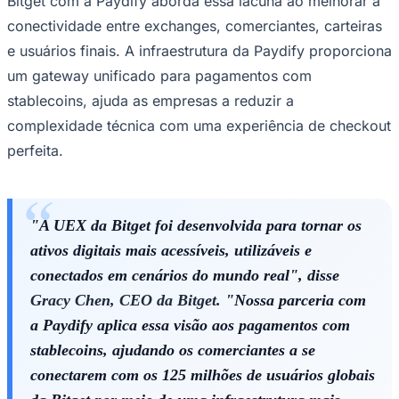
Bitget com a Paydify aborda essa lacuna ao melhorar a
Times - Ir direto
conectividade entre exchanges, comerciantes, carteiras
e usuários finais. A infraestrutura da Paydify proporciona
um gateway unificado para pagamentos com
stablecoins, ajuda as empresas a reduzir a
complexidade técnica com uma experiência de checkout
perfeita.
"A UEX da Bitget foi desenvolvida para tornar os
ativos digitais mais acessíveis, utilizáveis e
conectados em cenários do mundo real",
disse
Gracy Chen, CEO da Bitget.
"Nossa parceria com
a Paydify aplica essa visão aos pagamentos com
stablecoins, ajudando os comerciantes a se
conectarem com os 125 milhões de usuários globais