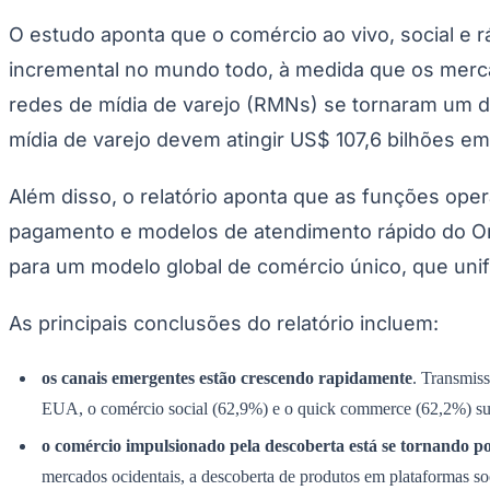
Publicidade Legal
O estudo aponta que o comércio ao vivo, social e 
Negócios Regionais
incremental no mundo todo, à medida que os merc
Turismo
Segurança Regional
redes de mídia de varejo (RMNs) se tornaram um d
Hospitais Estaduais
Parques & Represas
mídia de varejo devem atingir US$ 107,6 bilhões e
Cidades da Região
Santana de Parnaíba
Osasco
Carapicuíba
Jandira
Itapevi
Cotia
Pirapora 
Além disso, o relatório aponta que as funções ope
Para Sua Empresa
pagamento e modelos de atendimento rápido do Or
Anuncie Regional
Guia de Empresas
para um modelo global de comércio único, que unif
Vagas na Região
Novo
Hub de Negócios
As principais conclusões do relatório incluem:
Guia Comercial
Selo Verificado
Portal Educacional
os canais emergentes estão crescendo rapidamente
. Transmis
Agenda de Vestibulares
EUA, o comércio social (62,9%) e o quick commerce (62,2%) sup
Vagas de Emprego
Concursos
o comércio impulsionado pela descoberta está se tornando p
Panorama Econômico
mercados ocidentais, a descoberta de produtos em plataformas s