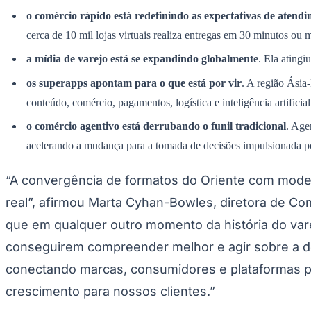
Panorama Econômico
o comércio rápido está redefinindo as expectativas de atend
cerca de 10 mil lojas virtuais realiza entregas em 30 minutos ou 
Para Sua Empresa
a mídia de varejo está se expandindo globalmente
. Ela ating
Anuncie no Portal
Verificar Empresa
Novo
os superapps apontam para o que está por vir
. A região Ásia
Anunciar Vagas
Novo
Publicidade Legal
conteúdo, comércio, pagamentos, logística e inteligência artific
NBA
o comércio agentivo está derrubando o funil tradicional
. Age
NFL
acelerando a mudança para a tomada de decisões impulsionada po
Fórmula 1
UFC
Tênis (ATP)
“A convergência de formatos do Oriente com mode
MLB
NHL
real”, afirmou Marta Cyhan-Bowles, diretora de Co
Atletismo
Vôlei
que em qualquer outro momento da história do vare
NBB
conseguirem compreender melhor e agir sobre a de
Competições de Futebol
conectando marcas, consumidores e plataformas po
Brasileirão Série A
crescimento para nossos clientes.”
Brasileirão Série B
Paulistão