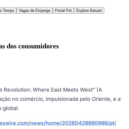
do Tempo
Vagas de Emprego
Portal Pet
Explore Barueri
ras dos consumidores
des da Região
Cotia
Cruz Preta
Engenho Novo
Fazenda
im Iracema
Jardim Itaquiti
Jardim Julio
Jardim Líbano
Jardim Maria
 Revolution: Where East Meets West”
(A
vestre
Jardim Silveira
Jardim Tupã
Jardim Tupanci
Mutinga
Nova
arnaíba
Silveira
Tamboré
Vale do Sol
Vila Barros
Vila Boa Vista
Vila do
ção no comércio, impulsionada pelo Oriente, e a
 global.
esswire.com/news/home/20260428890998/pt/