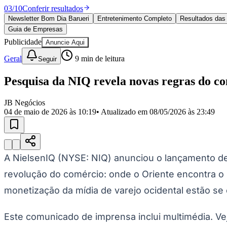
Política
03
/
10
Conferir resultados
Eleições
Newsletter Bom Dia Barueri
Entretenimento Completo
Resultados das 
Esportes
Guia de Empresas
Saúde
Segurança
Publicidade
Anuncie Aqui
Cultura
Geral
9
min de leitura
Seguir
Meio Ambiente
Obras
Educação
Pesquisa da NIQ revela novas regras do co
Bairros de Barueri
JB Negócios
04 de maio de 2026 às 10:19
• Atualizado em
08/05/2026 às 23:49
Selecione sua região
Para notícias da sua região
Aldeia
Aldeia da Serra
Aldeia de Barueri
Alphaville
Bairro Jubran
Belva
Militar
Itapevi
Jandira
Jardim Audir
Jardim Belval
Jardim Califórnia
Jard
A NielsenIQ (NYSE: NIQ) anunciou o lançamento de s
Cristina
Jardim Maria Helena
Jardim Mutinga
Jardim Paraíso
Jardim Pau
Aldeinha
Osasco
Parque dos Camargos
Parque Imperial
Parque Santa L
revolução do comércio: onde o Oriente encontra o
Conde
Vila Engenho Novo
Vila Márcia
Vila Nossa Sra. da Escada
Vila
Para Sua Empresa
monetização da mídia de varejo ocidental estão s
Anuncie no Portal
Guia de Empresas
Este comunicado de imprensa inclui multimédia. V
Divulgar Vagas
Novo