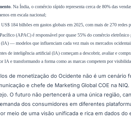
imento
. Na Índia, o comércio rápido representa cerca de 80% das vend
menos em escala nacional;
iu US$ 184 bilhões em gastos globais em 2025, com mais de 270 redes 
-Pacífico (APAC) é responsável por quase 55% do comércio eletrônico g
ial (IA) — modelos que influenciam cada vez mais os mercados ocidentai
ntes de inteligência artificial (IA) começam a descobrir, avaliar e c
r IA e transformando a forma como as marcas competem por visibilidad
los de monetização do Ocidente não é um cenário 
municação e chefe de Marketing Global COE na NIQ. 
jo. O futuro não pertencerá a uma única região, ca
manda dos consumidores em diferentes plataformas.
r meio de uma visão unificada e rica em dados do e