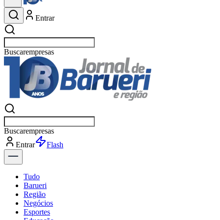
Entrar
Buscar
esporte
Buscar
esporte
Entrar
Flash
Tudo
Barueri
Região
Negócios
Esportes