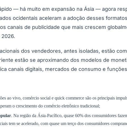
rápido — há muito em expansão na Ásia — agora resp
ados ocidentais aceleram a adoção desses formato
os canais de publicidade que mais crescem global
m 2026.
do Bom Jesus
Araçariguama
Cajamar
Caieiras
Franco da Rocha
Francisco 
racionais dos vendedores, antes isoladas, estão com
iente estão se aproximando dos modelos de moneti
ica canais digitais, mercados de consumo e funções
sões ao vivo, comércio social e quick commerce são os principais impu
eram o crescimento do comércio eletrônico tradicional;
opular
. Na região da Ásia-Pacífico, quase 60% dos consumidores faz
ociais tem se acelerado, com quase um terço dos consumidores comprand