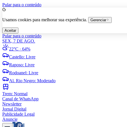
Pular para o conteúdo
Usamos cookies para melhorar sua experiência.
Gerenciar
Aceitar
Pular para o conteúdo
SEX, 7 DE AGO.
22°C
· 64%
Castello
:
Livre
Raposo
:
Livre
Rodoanel
:
Livre
Al. Rio Negro
:
Moderado
Trem:
Normal
Canal de WhatsApp
Newsletter
Jornal Digital
Publicidade Legal
Anuncie