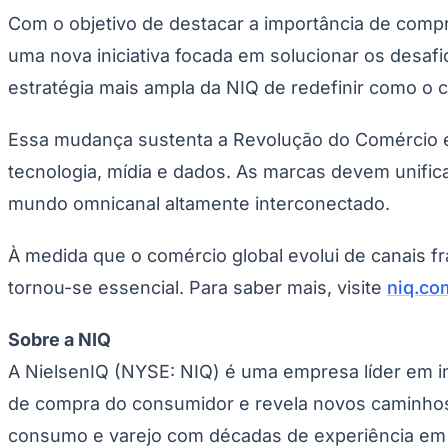
Copa do Brasil
Com o objetivo de destacar a importância de comp
Libertadores
Sul-Americana
uma nova iniciativa focada em solucionar os desaf
Copa América
Champions League
estratégia mais ampla da NIQ de redefinir como o
Premier League
La Liga
Bundesliga
Essa mudança sustenta
a Revolução do Comércio
e
Mundial 2026
tecnologia, mídia e dados. As marcas devem unifi
Times - Ir direto
mundo omnicanal altamente interconectado.
À medida que o comércio global evolui de canais 
tornou-se essencial. Para saber mais, visite
niq.co
Sobre a NIQ
A NielsenIQ (NYSE: NIQ) é uma empresa líder em 
de compra do consumidor e revela novos caminhos
consumo e varejo com décadas de experiência em 