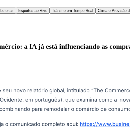
Loterias
Esportes ao Vivo
Trânsito em Tempo Real
Clima e Previsão 
mércio: a IA já está influenciando as comp
l
Bethaville
Boa Vista
Califórnia
Carapicuíba
Centro
Chácaras Marco
Cida
im dos Altos
Jardim dos Camargos
Jardim Esperança
Jardim Graziela
Jard
eu novo relatório global, intitulado
“The Commerce
lista
Jardim Reginalice
Jardim São Luís
Jardim São Pedro
Jardim São Sil
uzia
Parque Viana
Pirapora do Bom Jesus
Recanto Phrynéa
Santana de P
 Ocidente, em português), que examina como a inova
 Porto
Votupoca
e combinando para remodelar o comércio de consumo
eja o comunicado completo aqui:
https://www.busin