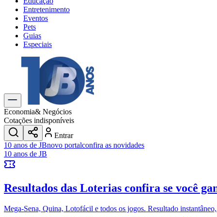
Educação
Entretenimento
Eventos
Pets
Guias
Especiais
Explore Tudo
Últimas Notícias
Previsão do Tempo
Trânsito e Rotas
Dia a Dia & Lazer
Economia
& Negócios
Transportes
Cotações indisponíveis
Gastronomia
Entrar
Cinema & Shows
10 anos de JB
novo portal
confira as novidades
Jogos
Novo
10 anos de JB
Para Sua Empresa
Anuncie no Portal
Resultados das Loterias
confira se você ga
Cadastrar Empresa
Divulgar Vagas
Novo
Publicidade Legal
Mega-Sena, Quina, Lotofácil e todos os jogos. Resultado instantâneo, s