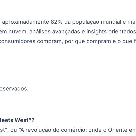
 aproximadamente 82% da população mundial e mais 
m nuvem, análises avançadas e insights orientados 
 consumidores compram, por que compram e o que fa
Corinthians
reservados.
Meets West”
?
st”
, ou “A revolução do comércio: onde o Oriente enc