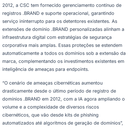
NBA
2012, a CSC tem fornecido gerenciamento contínuo de
NFL
Fórmula 1
registros .BRAND e suporte operacional, garantindo
UFC
serviço ininterrupto para os detentores existentes. As
Tênis (ATP)
MLB
extensões de domínio .BRAND personalizadas alinham a
NHL
infraestrutura digital com estratégias de segurança
Atletismo
Vôlei
corporativa mais amplas. Essas proteções se estendem
NBB
automaticamente a todos os domínios sob a extensão da
Competições de Futebol
marca, complementando os investimentos existentes em
Brasileirão Série A
inteligência de ameaças para endpoints.
Brasileirão Série B
Paulistão
“O cenário de ameaças cibernéticas aumentou
Copa do Brasil
Libertadores
drasticamente desde o último período de registro de
Sul-Americana
domínios .BRAND em 2012, com a IA agora ampliando o
Copa América
Champions League
volume e a complexidade de diversos riscos
Premier League
La Liga
cibernéticos, que vão desde kits de phishing
Bundesliga
automatizados até algoritmos de geração de domínios”,
Mundial 2026