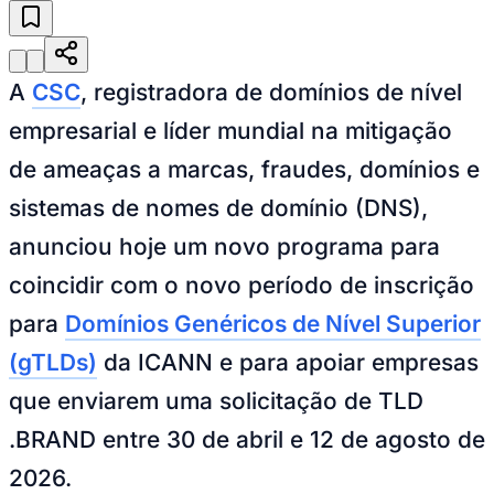
Julio
Jardim Líbano
Jardim Maria Cristina
Jardim Maria Helena
Jardim
Mutinga
Jardim Paraíso
Jardim Paulista
Jardim Reginalice
Jardim São
Luís
Jardim São Pedro
Jardim São Silvestre
Jardim Silveira
Jardim
Tupã
Jardim Tupanci
Mutinga
Nova Aldeinha
Osasco
Parque dos
Camargos
Parque Imperial
Parque Santa Luzia
Parque Viana
Pirapora
A
CSC
, registradora de domínios de nível
do Bom Jesus
Recanto Phrynéa
Santana de
Parnaíba
Silveira
Tamboré
Vale do Sol
Vila Barros
Vila Boa Vista
Vila
empresarial e líder mundial na mitigação
do Conde
Vila Engenho Novo
Vila Márcia
Vila Nossa Sra. da
de ameaças a marcas, fraudes, domínios e
Escada
Vila Porto
Votupoca
Para Sua Empresa
sistemas de nomes de domínio (DNS),
Anuncie no Portal
anunciou hoje um novo programa para
Guia de Empresas
Divulgar Vagas
Novo
coincidir com o novo período de inscrição
Publicidade Legal
para
Domínios Genéricos de Nível Superior
Negócios Regionais
Turismo
(gTLDs)
da ICANN e para apoiar empresas
Segurança Regional
Hospitais Estaduais
que enviarem uma solicitação de TLD
Parques & Represas
.BRAND entre 30 de abril e 12 de agosto de
Cidades da Região
Santana de Parnaíba
Osasco
Carapicuíba
Jandira
Itapevi
Cotia
Pirapora
2026.
do Bom Jesus
Araçariguama
Cajamar
Caieiras
Franco da