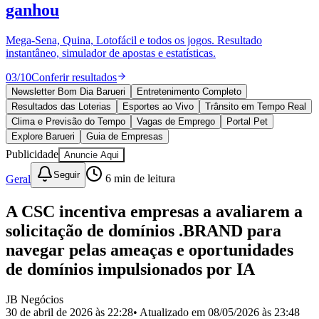
Divulgar Vagas
Novo
ganhou
Publicidade Legal
Mega-Sena, Quina, Lotofácil e todos os jogos. Resultado
Política
instantâneo, simulador de apostas e estatísticas.
Eleições
Esportes
03
/
10
Conferir resultados
Saúde
Segurança
Newsletter Bom Dia Barueri
Entretenimento Completo
Cultura
Resultados das Loterias
Esportes ao Vivo
Trânsito em Tempo Real
Meio Ambiente
Clima e Previsão do Tempo
Vagas de Emprego
Portal Pet
Obras
Explore Barueri
Guia de Empresas
Educação
Publicidade
Anuncie Aqui
Bairros de Barueri
Seguir
Geral
6
min de leitura
Selecione sua região
Para notícias da sua região
A CSC incentiva empresas a avaliarem a
solicitação de domínios .BRAND para
Aldeia
Aldeia da Serra
Aldeia de Barueri
Alphaville
Bairro
Jubran
Belval
Bethaville
Boa
navegar pelas ameaças e oportunidades
Vista
Califórnia
Carapicuíba
Centro
Chácaras Marco
Cidades da
de domínios impulsionados por IA
Região
Cotia
Cruz Preta
Engenho Novo
Fazenda
Militar
Itapevi
Jandira
Jardim Audir
Jardim Belval
Jardim
Califórnia
Jardim dos Altos
Jardim dos Camargos
Jardim
JB Negócios
Esperança
Jardim Graziela
Jardim Iracema
Jardim Itaquiti
Jardim
30 de abril de 2026 às 22:28
• Atualizado em
08/05/2026 às 23:48