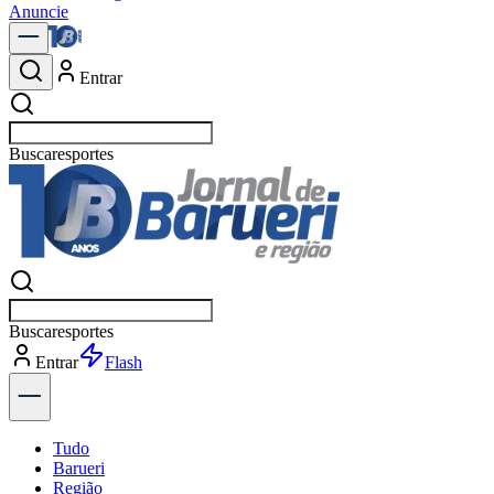
Anuncie
Entrar
Buscar
política
Buscar
política
Entrar
Explorar
Tudo
Barueri
Região