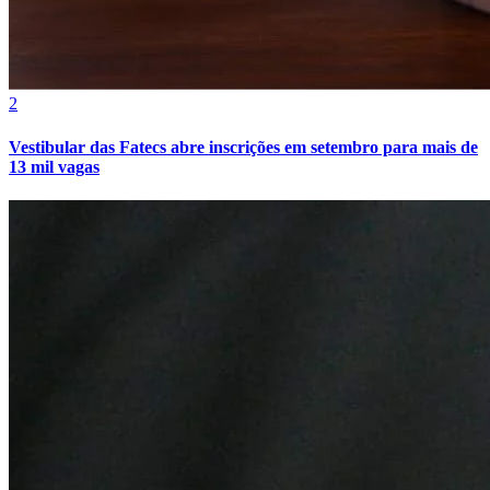
2
Vestibular das Fatecs abre inscrições em setembro para mais de
13 mil vagas
Fortaleza