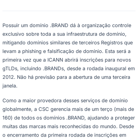
Rocha
Francisco Morato
Taboão da Serra
Embu das Artes
São Roque
Para Sua Empresa
Anuncie Regional
Guia de Empresas
Possuir um domínio .BRAND dá à organização controle
Vagas na Região
Novo
exclusivo sobre toda a sua infraestrutura de domínio,
Hub de Negócios
mitigando domínios similares de terceiros Registros que
Guia Comercial
Selo Verificado
levam a phishing e falsificação de domínio. Esta será a
Portal Educacional
primeira vez que a ICANN abrirá inscrições para novos
Agenda de Vestibulares
Vagas de Emprego
gTLDs, incluindo .BRANDs, desde a rodada inaugural em
Concursos
2012. Não há previsão para a abertura de uma terceira
Panorama Econômico
janela.
Panorama Econômico
Como a maior provedora desses serviços de domínio
Para Sua Empresa
globalmente, a CSC gerencia mais de um terço (mais de
Anuncie no Portal
160) de todos os domínios .BRAND, ajudando a proteger
Verificar Empresa
Novo
Anunciar Vagas
Novo
muitas das marcas mais reconhecidas do mundo. Desde
Publicidade Legal
o encerramento da primeira rodada de inscrições em