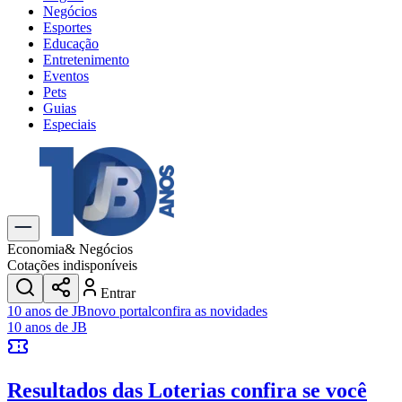
Negócios
Esportes
Educação
Entretenimento
Eventos
Pets
Guias
Especiais
Explore Tudo
Últimas Notícias
Previsão do Tempo
Trânsito e Rotas
Dia a Dia & Lazer
Economia
& Negócios
Transportes
Cotações indisponíveis
Gastronomia
Entrar
Cinema & Shows
10 anos de JB
novo portal
confira as novidades
Jogos
Novo
10 anos de JB
Para Sua Empresa
Anuncie no Portal
Resultados das Loterias
confira se você
Cadastrar Empresa