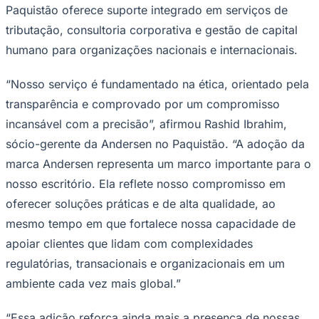
Rocha
Francisco Morato
Taboão da Serra
Embu das Artes
São Roque
Paquistão oferece suporte integrado em serviços de
Para Sua Empresa
tributação, consultoria corporativa e gestão de capital
Anuncie Regional
humano para organizações nacionais e internacionais.
Guia de Empresas
Vagas na Região
Novo
“Nosso serviço é fundamentado na ética, orientado pela
Hub de Negócios
Guia Comercial
transparência e comprovado por um compromisso
Selo Verificado
incansável com a precisão”, afirmou Rashid Ibrahim,
Portal Educacional
Agenda de Vestibulares
sócio-gerente da Andersen no Paquistão. “A adoção da
Vagas de Emprego
marca Andersen representa um marco importante para o
Concursos
nosso escritório. Ela reflete nosso compromisso em
Panorama Econômico
oferecer soluções práticas e de alta qualidade, ao
Panorama Econômico
mesmo tempo em que fortalece nossa capacidade de
Para Sua Empresa
apoiar clientes que lidam com complexidades
Anuncie no Portal
regulatórias, transacionais e organizacionais em um
Verificar Empresa
Novo
ambiente cada vez mais global.”
Anunciar Vagas
Novo
Publicidade Legal
“Essa adição reforça ainda mais a presença de nossas