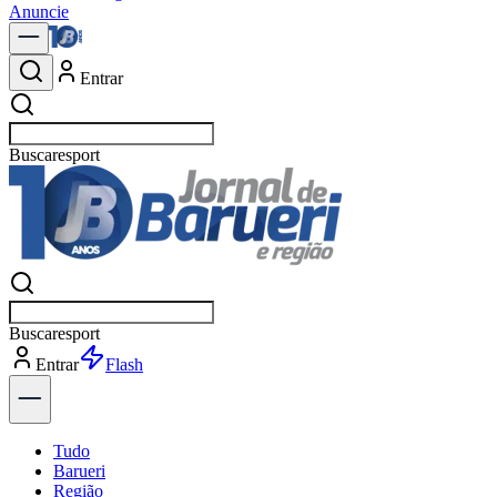
Anuncie
Entrar
Buscar
política
Buscar
política
Entrar
Explorar
Tudo
Barueri
Região