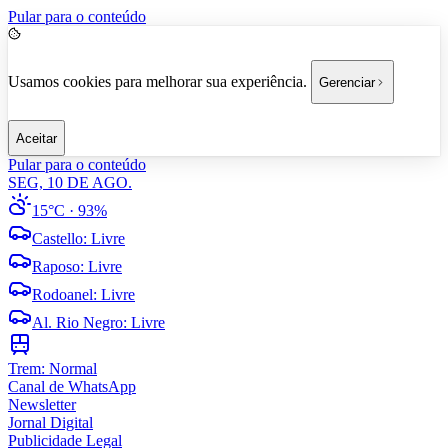
Pular para o conteúdo
Usamos cookies para melhorar sua experiência.
Gerenciar
Aceitar
Pular para o conteúdo
SEG, 10 DE AGO.
15°C
· 93%
Castello
:
Livre
Raposo
:
Livre
Rodoanel
:
Livre
Al. Rio Negro
:
Livre
Trem:
Normal
Canal de WhatsApp
Newsletter
Jornal Digital
Publicidade Legal