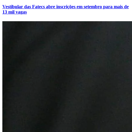
Cruzeiro
Vestibular das Fatecs abre inscrições em setembro para mais de
13 mil vagas