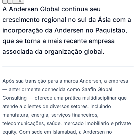
Julio
Jardim Líbano
Jardim Maria Cristina
Jardim Maria Helena
Jardim
Mutinga
Jardim Paraíso
Jardim Paulista
Jardim Reginalice
Jardim São
A Andersen Global continua seu
Luís
Jardim São Pedro
Jardim São Silvestre
Jardim Silveira
Jardim
Tupã
Jardim Tupanci
Mutinga
Nova Aldeinha
Osasco
Parque dos
crescimento regional no sul da Ásia com a
Camargos
Parque Imperial
Parque Santa Luzia
Parque Viana
Pirapora
incorporação da Andersen no Paquistão,
do Bom Jesus
Recanto Phrynéa
Santana de
Parnaíba
Silveira
Tamboré
Vale do Sol
Vila Barros
Vila Boa Vista
Vila
que se torna a mais recente empresa
do Conde
Vila Engenho Novo
Vila Márcia
Vila Nossa Sra. da
Escada
Vila Porto
Votupoca
associada da organização global.
Para Sua Empresa
Anuncie no Portal
Guia de Empresas
Divulgar Vagas
Novo
Publicidade Legal
Após sua transição para a marca Andersen, a empresa
Negócios Regionais
— anteriormente conhecida como Saafin Global
Turismo
Consulting — oferece uma prática multidisciplinar que
Segurança Regional
Hospitais Estaduais
atende a clientes de diversos setores, incluindo
Parques & Represas
manufatura, energia, serviços financeiros,
Cidades da Região
telecomunicações, saúde, mercado imobiliário e private
Santana de Parnaíba
Osasco
Carapicuíba
Jandira
Itapevi
Cotia
Pirapora
do Bom Jesus
Araçariguama
Cajamar
Caieiras
Franco da
equity. Com sede em Islamabad, a Andersen no