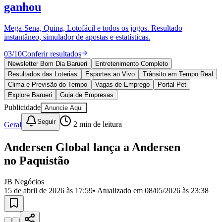
Divulgar Vagas
Novo
ganhou
Publicidade Legal
Mega-Sena, Quina, Lotofácil e todos os jogos. Resultado
Política
instantâneo, simulador de apostas e estatísticas.
Eleições
Esportes
03
/
10
Conferir resultados
Saúde
Segurança
Newsletter Bom Dia Barueri
Entretenimento Completo
Cultura
Resultados das Loterias
Esportes ao Vivo
Trânsito em Tempo Real
Meio Ambiente
Clima e Previsão do Tempo
Vagas de Emprego
Portal Pet
Obras
Explore Barueri
Guia de Empresas
Educação
Publicidade
Anuncie Aqui
Bairros de Barueri
Seguir
Geral
2
min de leitura
Selecione sua região
Para notícias da sua região
Andersen Global lança a Andersen
no Paquistão
Aldeia
Aldeia da Serra
Aldeia de Barueri
Alphaville
Bairro
Jubran
Belval
Bethaville
Boa
Vista
Califórnia
Carapicuíba
Centro
Chácaras Marco
Cidades da
JB Negócios
Região
Cotia
Cruz Preta
Engenho Novo
Fazenda
15 de abril de 2026 às 17:59
• Atualizado em
08/05/2026 às 23:38
Militar
Itapevi
Jandira
Jardim Audir
Jardim Belval
Jardim
Califórnia
Jardim dos Altos
Jardim dos Camargos
Jardim
Esperança
Jardim Graziela
Jardim Iracema
Jardim Itaquiti
Jardim