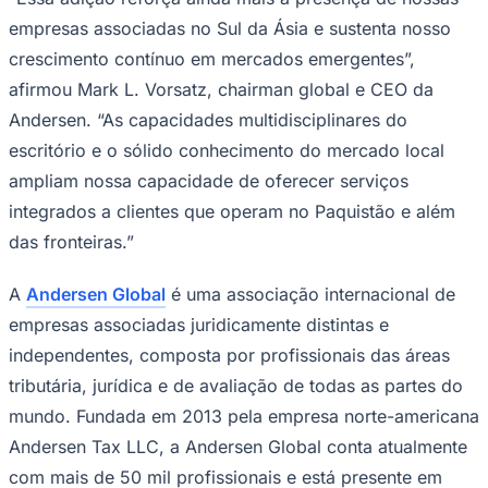
NBA
empresas associadas no Sul da Ásia e sustenta nosso
NFL
Fórmula 1
crescimento contínuo em mercados emergentes”,
UFC
Tênis (ATP)
afirmou Mark L. Vorsatz, chairman global e CEO da
MLB
Andersen. “As capacidades multidisciplinares do
NHL
Atletismo
escritório e o sólido conhecimento do mercado local
Vôlei
ampliam nossa capacidade de oferecer serviços
NBB
integrados a clientes que operam no Paquistão e além
Competições de Futebol
das fronteiras.”
Brasileirão Série A
Brasileirão Série B
A
Andersen Global
é uma associação internacional de
Paulistão
Copa do Brasil
empresas associadas juridicamente distintas e
Libertadores
independentes, composta por profissionais das áreas
Sul-Americana
Copa América
tributária, jurídica e de avaliação de todas as partes do
Champions League
mundo. Fundada em 2013 pela empresa norte-americana
Premier League
La Liga
Andersen Tax LLC, a Andersen Global conta atualmente
Bundesliga
Mundial 2026
com mais de 50 mil profissionais e está presente em