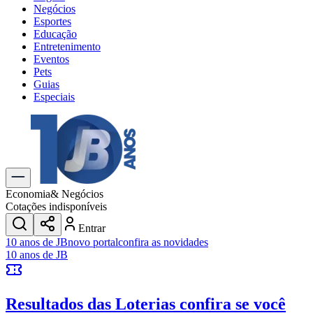
Negócios
Esportes
Educação
Entretenimento
Eventos
Pets
Guias
Especiais
Explore Tudo
Últimas Notícias
Previsão do Tempo
Trânsito e Rotas
Dia a Dia & Lazer
Economia
& Negócios
Transportes
Cotações indisponíveis
Gastronomia
Entrar
Cinema & Shows
10 anos de JB
novo portal
confira as novidades
Jogos
Novo
10 anos de JB
Para Sua Empresa
Anuncie no Portal
Resultados das Loterias
confira se você
Cadastrar Empresa