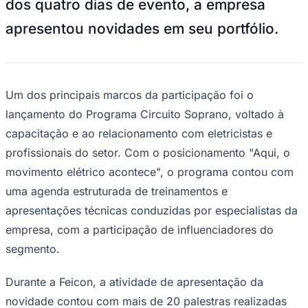
Soprano encerra a Feicon 2026
com novidades
JB Negócios
14 de abril de 2026 às 22:34
A
Soprano
, especializada no setor de casa
e construção, participou da edição de
Goiás
2026 da
Feira Internacional da Construção
Civil (Feicon)
, realizada de 7 a 10 de abril,
em São Paulo (SP), trazendo resultados
positivos em relacionamento, visibilidade e
reconhecimento do mercado. Ao longo
dos quatro dias de evento, a empresa