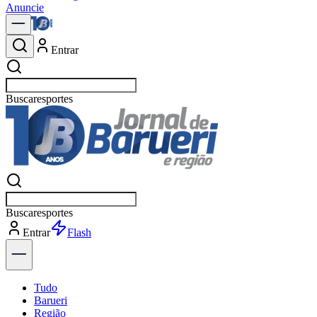
Anuncie
Entrar
Buscar
política
Buscar
política
Entrar
Explorar
Tudo
Barueri
Região