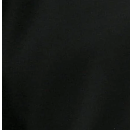
Atlético-MG