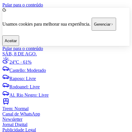
Pular para o conteúdo
Usamos cookies para melhorar sua experiência.
Gerenciar
Aceitar
Pular para o conteúdo
SÁB, 8 DE AGO.
24°C
· 61%
Castello
:
Moderado
Raposo
:
Livre
Rodoanel
:
Livre
Al. Rio Negro
:
Livre
Trem:
Normal
Canal de WhatsApp
Newsletter
Jornal Digital
Publicidade Legal