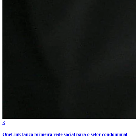
3
OneLink lança primeira rede social para o setor condominial