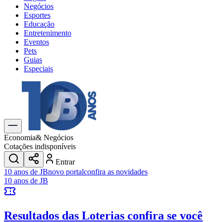
Negócios
Esportes
Educação
Entretenimento
Eventos
Pets
Guias
Especiais
Explore Tudo
Últimas Notícias
Previsão do Tempo
Trânsito e Rotas
Dia a Dia & Lazer
Economia
& Negócios
Transportes
Cotações indisponíveis
Gastronomia
Entrar
Cinema & Shows
10 anos de JB
novo portal
confira as novidades
Jogos
Novo
10 anos de JB
Para Sua Empresa
Anuncie no Portal
Resultados das Loterias
confira se você
Cadastrar Empresa