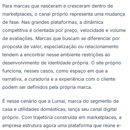
NBA
Para marcas que nasceram e cresceram dentro de
NFL
Fórmula 1
marketplaces, o canal próprio representa uma mudança
UFC
de fase. Nas grandes plataformas, a dinâmica
Tênis (ATP)
MLB
competitiva é orientada por preço, velocidade e volume
NHL
de avaliações. Marcas que buscam se diferenciar por
Atletismo
Vôlei
proposta de valor, especialização ou relacionamento
NBB
tendem a encontrar nesse ambiente restrições ao
Competições de Futebol
desenvolvimento de identidade própria. O site próprio
Brasileirão Série A
funciona, nesses casos, como espaço em que a
Brasileirão Série B
narrativa, a curadoria e a experiência com o cliente
Paulistão
Copa do Brasil
podem ser definidos pela própria marca.
Libertadores
Sul-Americana
Copa América
É nesse cenário que a Lumai, marca do segmento de
Champions League
casa e utilidades domésticas, lança seu canal digital
Premier League
La Liga
próprio. Com trajetória construída em marketplaces, a
Bundesliga
empresa estrutura agora uma plataforma que reúne e-
Mundial 2026