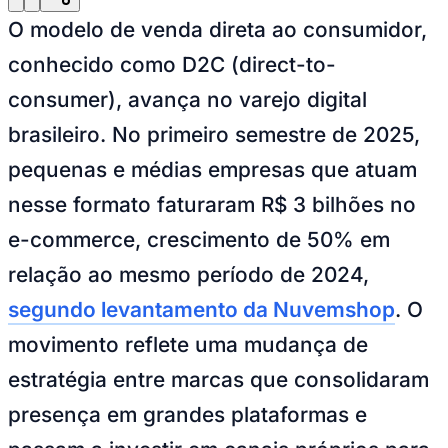
Julio
Jardim Líbano
Jardim Maria Cristina
Jardim Maria Helena
Jardim
Mutinga
Jardim Paraíso
Jardim Paulista
Jardim Reginalice
Jardim São
O modelo de venda direta ao consumidor,
Luís
Jardim São Pedro
Jardim São Silvestre
Jardim Silveira
Jardim
Tupã
Jardim Tupanci
Mutinga
Nova Aldeinha
Osasco
Parque dos
conhecido como D2C (direct-to-
Camargos
Parque Imperial
Parque Santa Luzia
Parque Viana
Pirapora
consumer), avança no varejo digital
do Bom Jesus
Recanto Phrynéa
Santana de
Parnaíba
Silveira
Tamboré
Vale do Sol
Vila Barros
Vila Boa Vista
Vila
brasileiro. No primeiro semestre de 2025,
do Conde
Vila Engenho Novo
Vila Márcia
Vila Nossa Sra. da
Escada
Vila Porto
Votupoca
pequenas e médias empresas que atuam
Para Sua Empresa
nesse formato faturaram R$ 3 bilhões no
Anuncie no Portal
Guia de Empresas
e-commerce, crescimento de 50% em
Divulgar Vagas
Novo
Publicidade Legal
relação ao mesmo período de 2024,
Negócios Regionais
segundo levantamento da Nuvemshop
. O
Turismo
Segurança Regional
movimento reflete uma mudança de
Hospitais Estaduais
Parques & Represas
estratégia entre marcas que consolidaram
Cidades da Região
presença em grandes plataformas e
Santana de Parnaíba
Osasco
Carapicuíba
Jandira
Itapevi
Cotia
Pirapora
do Bom Jesus
Araçariguama
Cajamar
Caieiras
Franco da