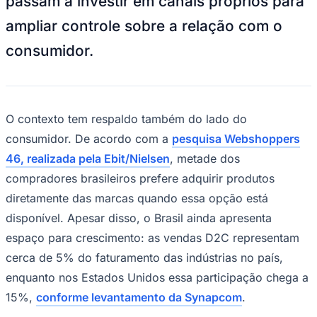
passam a investir em canais próprios para
Rocha
Francisco Morato
Taboão da Serra
Embu das Artes
São Roque
Para Sua Empresa
ampliar controle sobre a relação com o
Anuncie Regional
consumidor.
Guia de Empresas
Vagas na Região
Novo
Hub de Negócios
Guia Comercial
Selo Verificado
O contexto tem respaldo também do lado do
Portal Educacional
consumidor. De acordo com a
pesquisa Webshoppers
Agenda de Vestibulares
Vagas de Emprego
46, realizada pela Ebit/Nielsen
, metade dos
Concursos
compradores brasileiros prefere adquirir produtos
Panorama Econômico
diretamente das marcas quando essa opção está
Panorama Econômico
disponível. Apesar disso, o Brasil ainda apresenta
Para Sua Empresa
espaço para crescimento: as vendas D2C representam
cerca de 5% do faturamento das indústrias no país,
Anuncie no Portal
Verificar Empresa
Novo
enquanto nos Estados Unidos essa participação chega a
Anunciar Vagas
Novo
15%,
conforme levantamento da Synapcom
.
Publicidade Legal