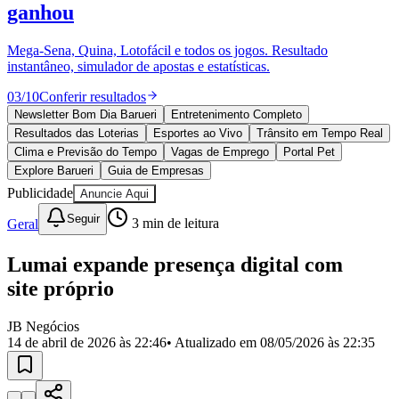
Divulgar Vagas
Novo
ganhou
Publicidade Legal
Mega-Sena, Quina, Lotofácil e todos os jogos. Resultado
Política
instantâneo, simulador de apostas e estatísticas.
Eleições
Esportes
03
/
10
Conferir resultados
Saúde
Segurança
Newsletter Bom Dia Barueri
Entretenimento Completo
Cultura
Resultados das Loterias
Esportes ao Vivo
Trânsito em Tempo Real
Meio Ambiente
Clima e Previsão do Tempo
Vagas de Emprego
Portal Pet
Obras
Explore Barueri
Guia de Empresas
Educação
Publicidade
Anuncie Aqui
Bairros de Barueri
Seguir
Geral
3
min de leitura
Selecione sua região
Para notícias da sua região
Lumai expande presença digital com
site próprio
Aldeia
Aldeia da Serra
Aldeia de Barueri
Alphaville
Bairro
Jubran
Belval
Bethaville
Boa
Vista
Califórnia
Carapicuíba
Centro
Chácaras Marco
Cidades da
JB Negócios
Região
Cotia
Cruz Preta
Engenho Novo
Fazenda
14 de abril de 2026 às 22:46
• Atualizado em
08/05/2026 às 22:35
Militar
Itapevi
Jandira
Jardim Audir
Jardim Belval
Jardim
Califórnia
Jardim dos Altos
Jardim dos Camargos
Jardim
Esperança
Jardim Graziela
Jardim Iracema
Jardim Itaquiti
Jardim