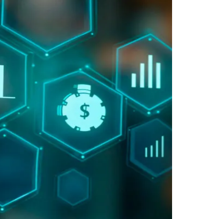
Morato
Taboão da Serra
Embu das Artes
São Roque