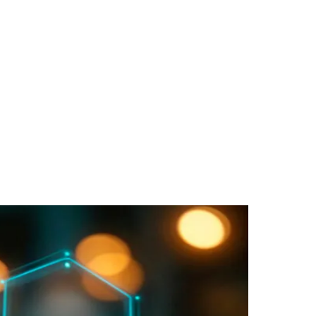
des da Região
Cotia
Cruz Preta
Engenho Novo
Fazenda
im Iracema
Jardim Itaquiti
Jardim Julio
Jardim Líbano
Jardim Maria
vestre
Jardim Silveira
Jardim Tupã
Jardim Tupanci
Mutinga
Nova
arnaíba
Silveira
Tamboré
Vale do Sol
Vila Barros
Vila Boa Vista
Vila do