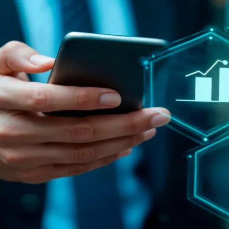
do Bom Jesus
Araçariguama
Cajamar
Caieiras
Franco da Rocha
Francisco 