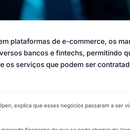
o em plataformas de e-commerce, os ma
versos bancos e fintechs, permitindo 
re os serviços que podem ser contratad
Open, explica que esses negócios passaram a ser v
 mercado financeiro do que se pode chamar de ‘como