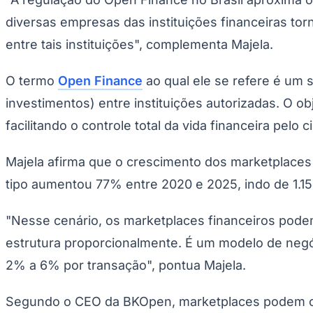
Copa do Brasil
Libertadores
diversas empresas das instituições financeiras t
Sul-Americana
entre tais instituições", complementa Majela.
Copa América
Champions League
Premier League
O termo
Open Finance
ao qual ele se refere é um s
La Liga
Bundesliga
investimentos) entre instituições autorizadas. O o
Mundial 2026
facilitando o controle total da vida financeira pelo c
Times - Ir direto
Majela afirma que o crescimento dos marketplaces
tipo aumentou 77% entre 2020 e 2025, indo de 1.15
"Nesse cenário, os marketplaces financeiros pode
estrutura proporcionalmente. É um modelo de negóc
2% a 6% por transação", pontua Majela.
Segundo o CEO da BKOpen, marketplaces podem cap