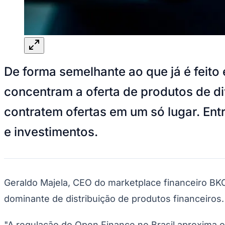
Panorama Econômico
Para Sua Empresa
Anuncie no Portal
Verificar Empresa
Novo
Anunciar Vagas
Novo
De forma semelhante ao que já é feit
Publicidade Legal
NBA
concentram a oferta de produtos de di
NFL
Fórmula 1
contratem ofertas em um só lugar. Ent
UFC
Tênis (ATP)
e investimentos.
MLB
NHL
Atletismo
Vôlei
NBB
Geraldo Majela, CEO do marketplace financeiro BK
Competições de Futebol
dominante de distribuição de produtos financeiros.
Brasileirão Série A
Brasileirão Série B
Paulistão
"A regulação do Open Finance no Brasil aproxima o