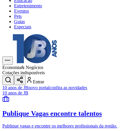
Educação
Entretenimento
Eventos
Pets
Guias
Especiais
Explore Tudo
Últimas Notícias
Previsão do Tempo
Trânsito e Rotas
Dia a Dia & Lazer
Economia
& Negócios
Transportes
Cotações indisponíveis
Gastronomia
Entrar
Cinema & Shows
10 anos de JB
novo portal
confira as novidades
Jogos
Novo
10 anos de JB
Para Sua Empresa
Anuncie no Portal
Publique Vagas
encontre talentos
Cadastrar Empresa
Divulgar Vagas
Novo
Publicidade Legal
Publique vagas e encontre os melhores profissionais da região.