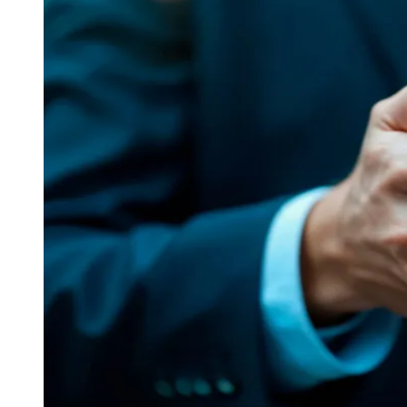
Publicidade Legal
Negócios Regionais
Turismo
Segurança Regional
Hospitais Estaduais
Parques & Represas
Cidades da Região
Santana de Parnaíba
Osasco
Carapicuíba
Jandira
Itapevi
Cotia
Pirapora 
Para Sua Empresa
Anuncie Regional
Guia de Empresas
Vagas na Região
Novo
Hub de Negócios
Guia Comercial
Selo Verificado
Portal Educacional
Agenda de Vestibulares
Vagas de Emprego
Concursos
Panorama Econômico