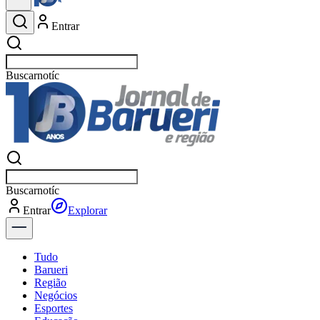
Entrar
Buscar
eventos em Bar
Buscar
eventos em Bar
Entrar
Para Você
Tudo
Barueri
Região
Negócios
Esportes