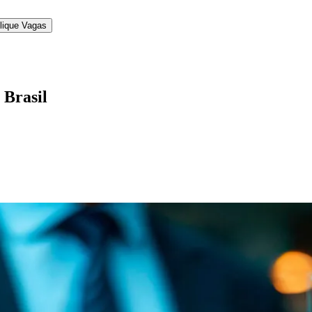
lique Vagas
 Brasil
l
Bethaville
Boa Vista
Califórnia
Carapicuíba
Centro
Chácaras Marco
Cida
im dos Altos
Jardim dos Camargos
Jardim Esperança
Jardim Graziela
Jard
lista
Jardim Reginalice
Jardim São Luís
Jardim São Pedro
Jardim São Sil
uzia
Parque Viana
Pirapora do Bom Jesus
Recanto Phrynéa
Santana de P
 Porto
Votupoca