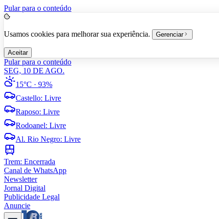
Pular para o conteúdo
Usamos cookies para melhorar sua experiência.
Gerenciar
Aceitar
Pular para o conteúdo
SEG, 10 DE AGO.
15°C
· 93%
Castello
:
Livre
Raposo
:
Livre
Rodoanel
:
Livre
Al. Rio Negro
:
Livre
Trem:
Encerrada
Canal de WhatsApp
Newsletter
Jornal Digital
Publicidade Legal
Anuncie