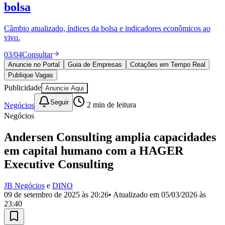
Divulgar Vagas
Novo
bolsa
Publicidade Legal
Câmbio atualizado, índices da bolsa e indicadores econômicos ao
Política
vivo.
Eleições
Esportes
03
/
04
Consultar
Saúde
Segurança
Anuncie no Portal
Guia de Empresas
Cotações em Tempo Real
Cultura
Publique Vagas
Meio Ambiente
Publicidade
Anuncie Aqui
Obras
Educação
Seguir
Negócios
2
min de leitura
Negócios
Bairros de Barueri
Andersen Consulting amplia capacidades
Selecione sua região
Para notícias da sua região
em capital humano com a HAGER
Executive Consulting
Aldeia
Aldeia da Serra
Aldeia de Barueri
Alphaville
Bairro
Jubran
Belval
Bethaville
Boa
Vista
Califórnia
Carapicuíba
Centro
Chácaras Marco
Cidades da
JB Negócios
e
DINO
Região
Cotia
Cruz Preta
Engenho Novo
Fazenda
09 de setembro de 2025 às 20:26
• Atualizado em
05/03/2026 às
Militar
Itapevi
Jandira
Jardim Audir
Jardim Belval
Jardim
23:40
Califórnia
Jardim dos Altos
Jardim dos Camargos
Jardim
Esperança
Jardim Graziela
Jardim Iracema
Jardim Itaquiti
Jardim