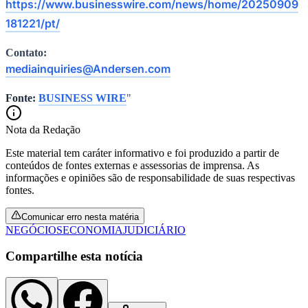
https://www.businesswire.com/news/home/20250909
181221/pt/
Contato:
Corinthians
mediainquiries@Andersen.com
Fonte:
BUSINESS WIRE
"
Nota da Redação
Este material tem caráter informativo e foi produzido a partir de
conteúdos de fontes externas e assessorias de imprensa. As
informações e opiniões são de responsabilidade de suas respectivas
fontes.
Comunicar erro nesta matéria
NEGÓCIOS
ECONOMIA
JUDICIÁRIO
Compartilhe esta notícia