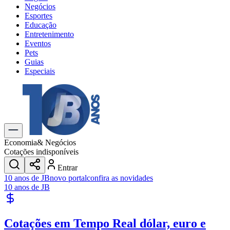
Negócios
Esportes
Educação
Entretenimento
Eventos
Pets
Guias
Especiais
Explore Tudo
Últimas Notícias
Previsão do Tempo
Trânsito e Rotas
Dia a Dia & Lazer
Economia
& Negócios
Transportes
Cotações indisponíveis
Gastronomia
Entrar
Cinema & Shows
10 anos de JB
novo portal
confira as novidades
Jogos
Novo
10 anos de JB
Para Sua Empresa
Anuncie no Portal
Cotações em Tempo Real
dólar, euro e
Cadastrar Empresa