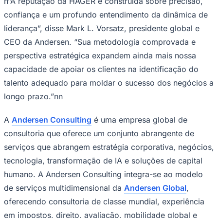
n“A reputação da HAGER é construída sobre precisão,
NBA
NFL
confiança e um profundo entendimento da dinâmica de
Fórmula 1
liderança”, disse Mark L. Vorsatz, presidente global e
UFC
Tênis (ATP)
CEO da Andersen. “Sua metodologia comprovada e
MLB
perspectiva estratégica expandem ainda mais nossa
NHL
Atletismo
capacidade de apoiar os clientes na identificação do
Vôlei
talento adequado para moldar o sucesso dos negócios a
NBB
longo prazo.”nn
Competições de Futebol
Brasileirão Série A
A
Andersen Consulting
é uma empresa global de
Brasileirão Série B
consultoria que oferece um conjunto abrangente de
Paulistão
Copa do Brasil
serviços que abrangem estratégia corporativa, negócios,
Libertadores
Sul-Americana
tecnologia, transformação de IA e soluções de capital
Copa América
humano. A Andersen Consulting integra-se ao modelo
Champions League
Premier League
de serviços multidimensional da
Andersen Global
,
La Liga
oferecendo consultoria de classe mundial, experiência
Bundesliga
Mundial 2026
em impostos, direito, avaliação, mobilidade global e