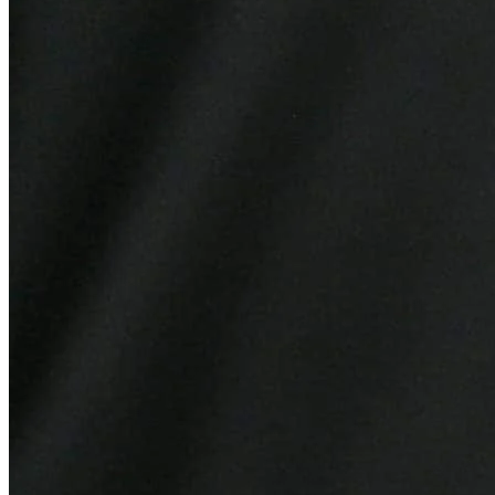
Atlético-MG