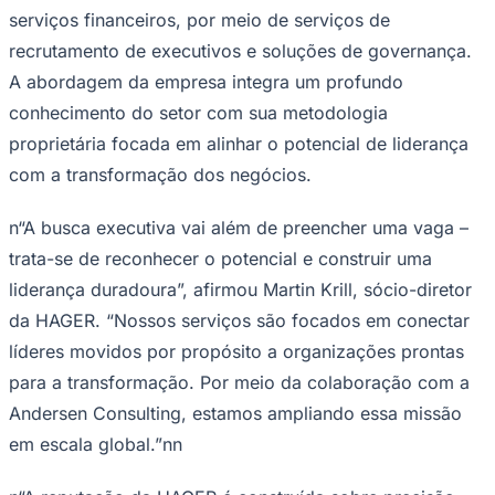
Rocha
Francisco Morato
Taboão da Serra
Embu das Artes
São Roque
serviços financeiros, por meio de serviços de
Para Sua Empresa
recrutamento de executivos e soluções de governança.
Anuncie Regional
Guia de Empresas
A abordagem da empresa integra um profundo
Vagas na Região
Novo
conhecimento do setor com sua metodologia
Hub de Negócios
proprietária focada em alinhar o potencial de liderança
Guia Comercial
com a transformação dos negócios.
Selo Verificado
Portal Educacional
Agenda de Vestibulares
n“A busca executiva vai além de preencher uma vaga –
Vagas de Emprego
Concursos
trata-se de reconhecer o potencial e construir uma
liderança duradoura”, afirmou Martin Krill, sócio-diretor
Panorama Econômico
da HAGER. “Nossos serviços são focados em conectar
Panorama Econômico
líderes movidos por propósito a organizações prontas
Para Sua Empresa
para a transformação. Por meio da colaboração com a
Anuncie no Portal
Andersen Consulting, estamos ampliando essa missão
Verificar Empresa
Novo
em escala global.”nn
Anunciar Vagas
Novo
Publicidade Legal