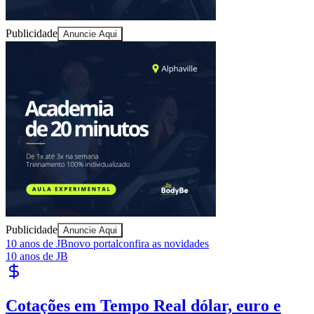
Publicidade
Anuncie Aqui
Publicidade
Anuncie Aqui
10 anos de JB
novo portal
confira as novidades
10 anos de JB
Vitória
Cotações em Tempo Real
dólar, euro e