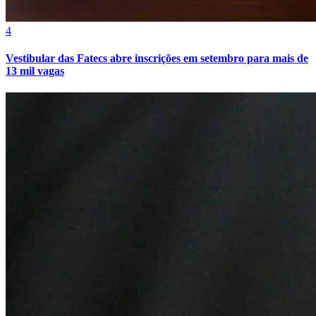
4
Vestibular das Fatecs abre inscrições em setembro para mais de
13 mil vagas
Internacional