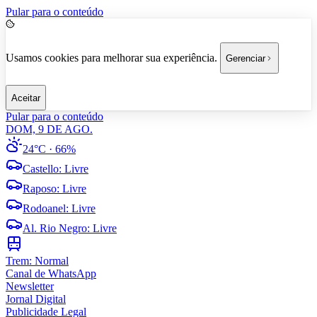
Pular para o conteúdo
Usamos cookies para melhorar sua experiência.
Gerenciar
Aceitar
Pular para o conteúdo
DOM, 9 DE AGO.
24°C
· 66%
Castello
:
Livre
Raposo
:
Livre
Rodoanel
:
Livre
Al. Rio Negro
:
Livre
Trem:
Normal
Canal de WhatsApp
Newsletter
Jornal Digital
Publicidade Legal