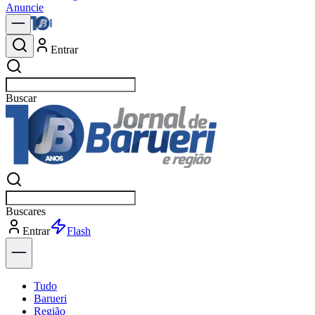
Anuncie
Entrar
Buscar
política
Buscar
política
Entrar
Explorar
Tudo
Barueri
Região