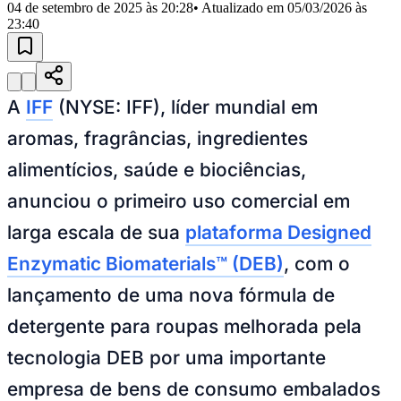
Julio
Jardim Líbano
Jardim Maria Cristina
Jardim Maria Helena
Jardim
04 de setembro de 2025 às 20:28
• Atualizado em
05/03/2026 às
Mutinga
Jardim Paraíso
Jardim Paulista
Jardim Reginalice
Jardim São
23:40
Luís
Jardim São Pedro
Jardim São Silvestre
Jardim Silveira
Jardim
Tupã
Jardim Tupanci
Mutinga
Nova Aldeinha
Osasco
Parque dos
Camargos
Parque Imperial
Parque Santa Luzia
Parque Viana
Pirapora
do Bom Jesus
Recanto Phrynéa
Santana de
Parnaíba
Silveira
Tamboré
Vale do Sol
Vila Barros
Vila Boa Vista
Vila
A
IFF
(NYSE: IFF), líder mundial em
do Conde
Vila Engenho Novo
Vila Márcia
Vila Nossa Sra. da
Escada
Vila Porto
Votupoca
aromas, fragrâncias, ingredientes
Para Sua Empresa
alimentícios, saúde e biociências,
Anuncie no Portal
Guia de Empresas
anunciou o primeiro uso comercial em
Divulgar Vagas
Novo
larga escala de sua
plataforma Designed
Publicidade Legal
Negócios Regionais
Enzymatic Biomaterials™ (DEB)
, com o
Turismo
lançamento de uma nova fórmula de
Segurança Regional
Hospitais Estaduais
detergente para roupas melhorada pela
Parques & Represas
tecnologia DEB por uma importante
Cidades da Região
Santana de Parnaíba
Osasco
Carapicuíba
Jandira
Itapevi
Cotia
Pirapora
empresa de bens de consumo embalados
do Bom Jesus
Araçariguama
Cajamar
Caieiras
Franco da