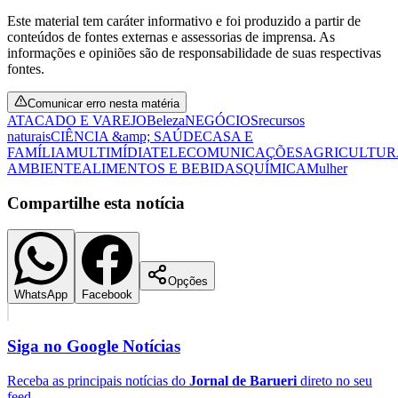
Este material tem caráter informativo e foi produzido a partir de
conteúdos de fontes externas e assessorias de imprensa. As
informações e opiniões são de responsabilidade de suas respectivas
fontes.
Comunicar erro nesta matéria
ATACADO E VAREJO
Beleza
NEGÓCIOS
recursos
naturais
CIÊNCIA &amp; SAÚDE
CASA E
FAMÍLIA
MULTIMÍDIA
TELECOMUNICAÇÕES
AGRICULTUR
AMBIENTE
ALIMENTOS E BEBIDAS
QUÍMICA
Mulher
Compartilhe esta notícia
Opções
WhatsApp
Facebook
Siga no
Google Notícias
Receba as principais notícias do
Jornal de Barueri
direto no seu
feed