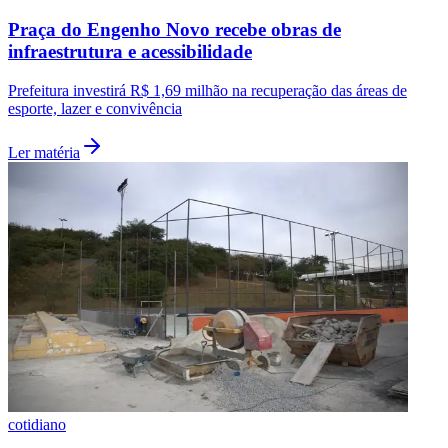
Praça do Engenho Novo recebe obras de
infraestrutura e acessibilidade
Prefeitura investirá R$ 1,69 milhão na recuperação das áreas de
esporte, lazer e convivência
Ler matéria
Botafogo
cotidiano