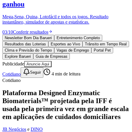
Divulgar Vagas
Novo
ganhou
Publicidade Legal
Mega-Sena, Quina, Lotofácil e todos os jogos. Resultado
Política
instantâneo, simulador de apostas e estatísticas.
Eleições
Esportes
03
/
10
Conferir resultados
Saúde
Segurança
Newsletter Bom Dia Barueri
Entretenimento Completo
Cultura
Resultados das Loterias
Esportes ao Vivo
Trânsito em Tempo Real
Meio Ambiente
Clima e Previsão do Tempo
Vagas de Emprego
Portal Pet
Obras
Explore Barueri
Guia de Empresas
Educação
Publicidade
Anuncie Aqui
Bairros de Barueri
Seguir
Cotidiano
4
min de leitura
Cotidiano
Selecione sua região
Para notícias da sua região
Plataforma Designed Enzymatic
Aldeia
Aldeia da Serra
Aldeia de Barueri
Alphaville
Bairro
Biomaterials™ projetada pela IFF é
Jubran
Belval
Bethaville
Boa
Vista
Califórnia
Carapicuíba
Centro
Chácaras Marco
Cidades da
usada pela primeira vez em grande escala
Região
Cotia
Cruz Preta
Engenho Novo
Fazenda
em aplicações de cuidados domiciliares
Militar
Itapevi
Jandira
Jardim Audir
Jardim Belval
Jardim
Califórnia
Jardim dos Altos
Jardim dos Camargos
Jardim
Esperança
Jardim Graziela
Jardim Iracema
Jardim Itaquiti
Jardim
JB Negócios
e
DINO