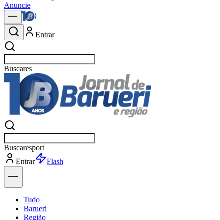
Anuncie
Entrar
Buscar
not
Buscar
no
Entrar
Explorar
Tudo
Barueri
Região