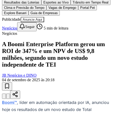
10 anos de JB
novo portal
confira as novidades
10 anos de JB
Goiás
Esportes ao Vivo
placares e tabelas
atualizadas
Paulistão, Brasileirão, Champions League e mais. Placar em tempo
real, classificação e notícias esportivas.
04
/
10
Acompanhar jogos
Newsletter Bom Dia Barueri
Entretenimento Completo
Resultados das Loterias
Esportes ao Vivo
Trânsito em Tempo Real