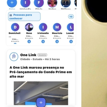
Atlético-MG