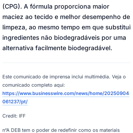
Rocha
Francisco Morato
Taboão da Serra
Embu das Artes
São Roque
(CPG). A fórmula proporciona maior
Para Sua Empresa
maciez ao tecido e melhor desempenho de
Anuncie Regional
Guia de Empresas
limpeza, ao mesmo tempo em que substitui
Vagas na Região
Novo
ingredientes não biodegradáveis por uma
Hub de Negócios
Guia Comercial
alternativa facilmente biodegradável.
Selo Verificado
Portal Educacional
Agenda de Vestibulares
Vagas de Emprego
Concursos
Este comunicado de imprensa inclui multimédia. Veja o
Panorama Econômico
comunicado completo aqui:
Panorama Econômico
https://www.businesswire.com/news/home/20250904
Para Sua Empresa
061237/pt/
Anuncie no Portal
Verificar Empresa
Novo
Credit: IFF
Anunciar Vagas
Novo
Publicidade Legal
n“A DEB tem o poder de redefinir como os materiais