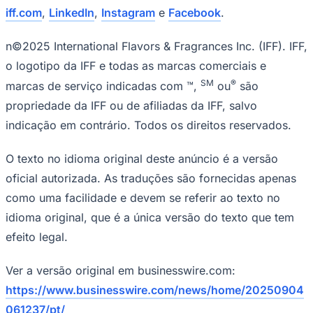
iff.com
,
LinkedIn
,
Instagram
e
Facebook
.
n©2025 International Flavors & Fragrances Inc. (IFF). IFF,
o logotipo da IFF e todas as marcas comerciais e
SM
®
marcas de serviço indicadas com ™,
ou
são
propriedade da IFF ou de afiliadas da IFF, salvo
indicação em contrário. Todos os direitos reservados.
O texto no idioma original deste anúncio é a versão
oficial autorizada. As traduções são fornecidas apenas
como uma facilidade e devem se referir ao texto no
idioma original, que é a única versão do texto que tem
Santos
efeito legal.
Ver a versão original em businesswire.com:
https://www.businesswire.com/news/home/20250904
061237/pt/