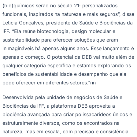
NBA
(bio)químicos serão no século 21: personalizados,
NFL
Fórmula 1
funcionais, inspirados na natureza e mais seguros”, disse
UFC
Leticia Gonçalves, presidente de Saúde e Biociências da
Tênis (ATP)
MLB
IFF. “Ela reúne biotecnologia, design molecular e
NHL
sustentabilidade para oferecer soluções que eram
Atletismo
Vôlei
inimagináveis há apenas alguns anos. Esse lançamento é
NBB
apenas o começo. O potencial da DEB vai muito além de
Competições de Futebol
qualquer categoria específica e estamos explorando os
Brasileirão Série A
benefícios de sustentabilidade e desempenho que ela
Brasileirão Série B
pode oferecer em diferentes setores.”nn
Paulistão
Copa do Brasil
Libertadores
Desenvolvida pela unidade de negócios de Saúde e
Sul-Americana
Biociências da IFF, a plataforma DEB aproveita a
Copa América
Champions League
biociência avançada para criar polissacarídeos únicos e
Premier League
La Liga
estruturalmente diversos, como os encontrados na
Bundesliga
natureza, mas em escala, com precisão e consistência
Mundial 2026