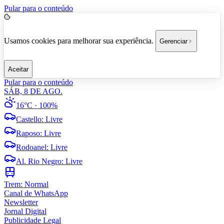
Pular para o conteúdo
Usamos cookies para melhorar sua experiência.
Gerenciar
Aceitar
Pular para o conteúdo
SÁB, 8 DE AGO.
16°C
· 100%
Castello
:
Livre
Raposo
:
Livre
Rodoanel
:
Livre
Al. Rio Negro
:
Livre
Trem:
Normal
Canal de WhatsApp
Newsletter
Jornal Digital
Publicidade Legal