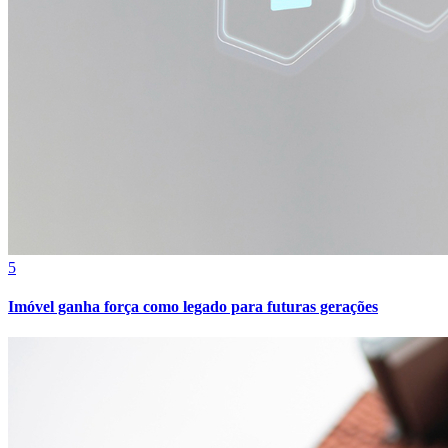
5
Imóvel ganha força como legado para futuras gerações
Bragantino