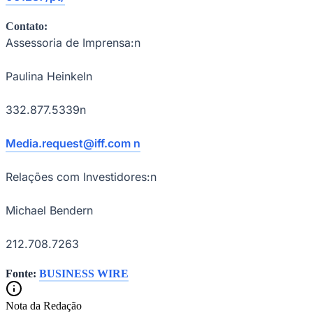
Contato:
Assessoria de Imprensa:n
Paulina Heinkeln
332.877.5339n
Media.request@iff.com n
Relações com Investidores:n
Michael Bendern
212.708.7263
Fonte:
BUSINESS WIRE
Flamengo
Nota da Redação