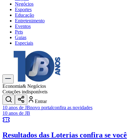
Negócios
Esportes
Educação
Entretenimento
Eventos
Pets
Guias
Especiais
Explore Tudo
Últimas Notícias
Previsão do Tempo
Trânsito e Rotas
Dia a Dia & Lazer
Economia
& Negócios
Transportes
Cotações indisponíveis
Gastronomia
Entrar
Cinema & Shows
10 anos de JB
novo portal
confira as novidades
Jogos
Novo
10 anos de JB
Para Sua Empresa
Anuncie no Portal
Resultados das Loterias
confira se você
Cadastrar Empresa