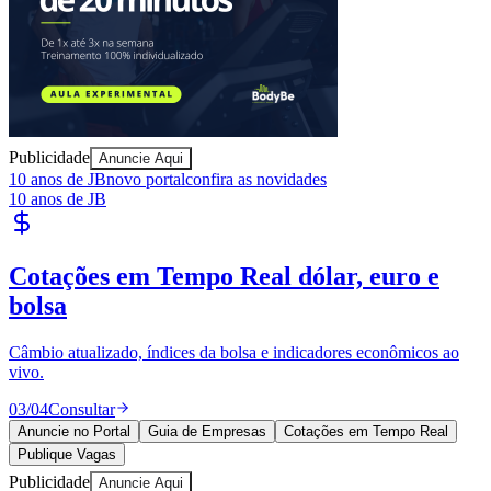
Juventude
Publicidade
Anuncie Aqui
10 anos de JB
novo portal
confira as novidades
10 anos de JB
Publique Vagas
encontre talentos
Publique vagas e encontre os melhores profissionais da região.
04
/
04
Publicar
Anuncie no Portal
Guia de Empresas
Cotações em Tempo Real
Publique Vagas
Publicidade
Anuncie Aqui
Seguir
Notícias Corporativas
4
min de leitura