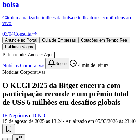
Divulgar Vagas
Novo
bolsa
Publicidade Legal
Câmbio atualizado, índices da bolsa e indicadores econômicos ao
Política
vivo.
Eleições
Esportes
03
/
04
Consultar
Saúde
Segurança
Anuncie no Portal
Guia de Empresas
Cotações em Tempo Real
Cultura
Publique Vagas
Meio Ambiente
Publicidade
Anuncie Aqui
Obras
Educação
Seguir
Notícias Corporativas
4
min de leitura
Notícias Corporativas
Bairros de Barueri
O KCGI 2025 da Bitget encerra com
Selecione sua região
Para notícias da sua região
participação recorde e um prêmio total
de US$ 6 milhões em desafios globais
Aldeia
Aldeia da Serra
Aldeia de Barueri
Alphaville
Bairro
Jubran
Belval
Bethaville
Boa
Vista
Califórnia
Carapicuíba
Centro
Chácaras Marco
Cidades da
JB Negócios
e
DINO
Região
Cotia
Cruz Preta
Engenho Novo
Fazenda
15 de agosto de 2025 às 13:24
• Atualizado em
05/03/2026 às 23:40
Militar
Itapevi
Jandira
Jardim Audir
Jardim Belval
Jardim
Califórnia
Jardim dos Altos
Jardim dos Camargos
Jardim
Esperança
Jardim Graziela
Jardim Iracema
Jardim Itaquiti
Jardim