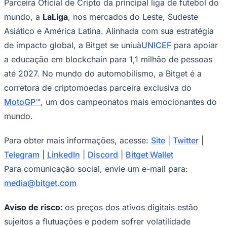
Parceira Oficial de Cripto da principal liga de futebol do
mundo, a
LaLiga
, nos mercados do Leste, Sudeste
Asiático e América Latina. Alinhada com sua estratégia
de impacto global, a Bitget se uniuà
UNICEF
para apoiar
a educação em blockchain para 1,1 milhão de pessoas
até 2027. No mundo do automobilismo, a Bitget é a
corretora de criptomoedas parceira exclusiva do
MotoGP™
, um dos campeonatos mais emocionantes do
mundo.
São Paulo
Para obter mais informações, acesse:
Site
|
Twitter
|
Telegram
|
LinkedIn
|
Discord
|
Bitget Wallet
Para comunicação social, envie um e-mail para:
media@bitget.com
Aviso de risco:
os preços dos ativos digitais estão
sujeitos a flutuações e podem sofrer volatilidade