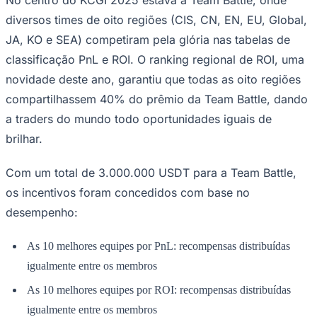
NBA
NFL
diversos times de oito regiões (CIS, CN, EN, EU, Global,
Fórmula 1
JA, KO e SEA) competiram pela glória nas tabelas de
UFC
Tênis (ATP)
classificação PnL e ROI. O ranking regional de ROI, uma
MLB
novidade deste ano, garantiu que todas as oito regiões
NHL
Atletismo
compartilhassem 40% do prêmio da Team Battle, dando
Vôlei
a traders do mundo todo oportunidades iguais de
NBB
brilhar.
Competições de Futebol
Brasileirão Série A
Com um total de 3.000.000 USDT para a Team Battle,
Brasileirão Série B
os incentivos foram concedidos com base no
Paulistão
Copa do Brasil
desempenho:
Libertadores
Sul-Americana
Copa América
As 10 melhores equipes por PnL: recompensas distribuídas
Champions League
igualmente entre os membros
Premier League
La Liga
As 10 melhores equipes por ROI: recompensas distribuídas
Bundesliga
Mundial 2026
igualmente entre os membros