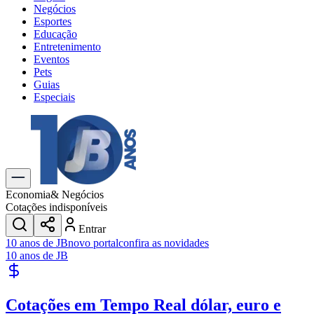
Negócios
Esportes
Educação
Entretenimento
Eventos
Pets
Guias
Especiais
Explore Tudo
Últimas Notícias
Previsão do Tempo
Trânsito e Rotas
Dia a Dia & Lazer
Economia
& Negócios
Transportes
Cotações indisponíveis
Gastronomia
Entrar
Cinema & Shows
10 anos de JB
novo portal
confira as novidades
Jogos
Novo
10 anos de JB
Para Sua Empresa
Anuncie no Portal
Cotações em Tempo Real
dólar, euro e
Cadastrar Empresa