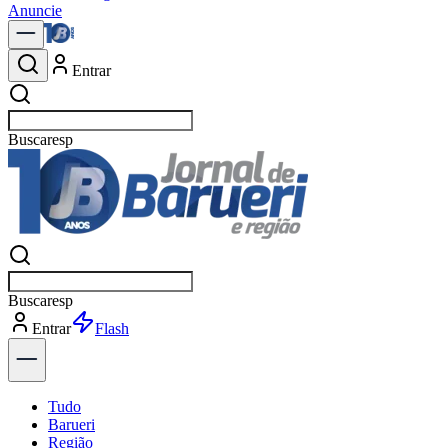
Anuncie
Entrar
Buscar
pol
Buscar
pol
Entrar
Explorar
Tudo
Barueri
Região