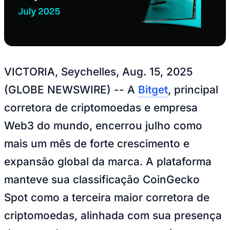
VICTORIA, Seychelles, Aug. 15, 2025
(GLOBE NEWSWIRE) -- A
Bitget
, principal
corretora de criptomoedas e empresa
Web3 do mundo, encerrou julho como
mais um mês de forte crescimento e
Goiás
expansão global da marca. A plataforma
manteve sua classificação CoinGecko
Spot como a terceira maior corretora de
criptomoedas, alinhada com sua presença
de mercado em constante crescimento.
Em julho, a Bitget mostrou um crescimento