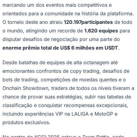
Rocha
Francisco Morato
Taboão da Serra
Embu das Artes
São Roque
marcando um dos eventos mais competitivos e
Para Sua Empresa
orientados para a comunidade na história da plataforma.
Anuncie Regional
O torneio deste ano atraiu
120.197
participantes
de todo
Guia de Empresas
Vagas na Região
Novo
o mundo, atingindo um recorde de
1.620 equipes
para
Hub de Negócios
disputar desafios de negociação por uma parte do
Guia Comercial
enorme prêmio total de US$ 6 milhões em USDT
.
Selo Verificado
Portal Educacional
Agenda de Vestibulares
Desde batalhas de equipes de alta octanagem até
Vagas de Emprego
emocionantes confrontos de copy trading, desafios de
Concursos
bots de trading, competições de moedas quentes e o
Panorama Econômico
Onchain Showdown, traders de todos os níveis tiveram a
Panorama Econômico
chance de provar suas estratégias, subir nas tabelas de
Para Sua Empresa
classificação e conquistar recompensas excepcionais,
Anuncie no Portal
incluindo experiências VIP na LALIGA e MotoGP e
Verificar Empresa
Novo
produtos exclusivos.
Anunciar Vagas
Novo
Publicidade Legal
No centro do KCGI 2025 estava a Team Battle, onde