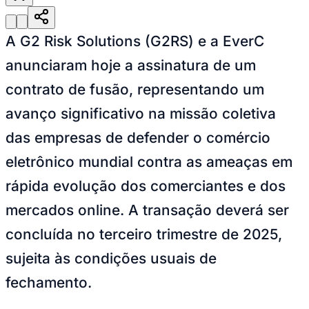
Julio
Jardim Líbano
Jardim Maria Cristina
Jardim Maria Helena
Jardim
Mutinga
Jardim Paraíso
Jardim Paulista
Jardim Reginalice
Jardim São
Luís
Jardim São Pedro
Jardim São Silvestre
Jardim Silveira
Jardim
A G2 Risk Solutions (G2RS) e a EverC
Tupã
Jardim Tupanci
Mutinga
Nova Aldeinha
Osasco
Parque dos
Camargos
Parque Imperial
Parque Santa Luzia
Parque Viana
Pirapora
anunciaram hoje a assinatura de um
do Bom Jesus
Recanto Phrynéa
Santana de
Parnaíba
Silveira
Tamboré
Vale do Sol
Vila Barros
Vila Boa Vista
Vila
contrato de fusão, representando um
do Conde
Vila Engenho Novo
Vila Márcia
Vila Nossa Sra. da
Escada
Vila Porto
Votupoca
avanço significativo na missão coletiva
Para Sua Empresa
das empresas de defender o comércio
Anuncie no Portal
Guia de Empresas
eletrônico mundial contra as ameaças em
Divulgar Vagas
Novo
Publicidade Legal
rápida evolução dos comerciantes e dos
Negócios Regionais
mercados online. A transação deverá ser
Turismo
Segurança Regional
concluída no terceiro trimestre de 2025,
Hospitais Estaduais
Parques & Represas
sujeita às condições usuais de
Cidades da Região
fechamento.
Santana de Parnaíba
Osasco
Carapicuíba
Jandira
Itapevi
Cotia
Pirapora
do Bom Jesus
Araçariguama
Cajamar
Caieiras
Franco da