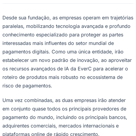
Rocha
Francisco Morato
Taboão da Serra
Embu das Artes
São Roque
Para Sua Empresa
Anuncie Regional
Desde sua fundação, as empresas operam em trajetórias
Guia de Empresas
paralelas, mobilizando tecnologia avançada e profundo
Vagas na Região
Novo
conhecimento especializado para proteger as partes
Hub de Negócios
interessadas mais influentes do setor mundial de
Guia Comercial
Selo Verificado
pagamentos digitais. Como uma única entidade, irão
Portal Educacional
Agenda de Vestibulares
estabelecer um novo padrão de inovação, ao aproveitar
Vagas de Emprego
os recursos avançados de IA da EverC para acelerar o
Concursos
roteiro de produtos mais robusto no ecossistema de
Panorama Econômico
risco de pagamentos.
Panorama Econômico
Uma vez combinadas, as duas empresas irão atender
Para Sua Empresa
em conjunto quase todos os principais provedores de
Anuncie no Portal
pagamento do mundo, incluindo os principais bancos,
Verificar Empresa
Novo
Anunciar Vagas
Novo
adquirentes comerciais, mercados internacionais e
Publicidade Legal
plataformas online de rápido crescimento.