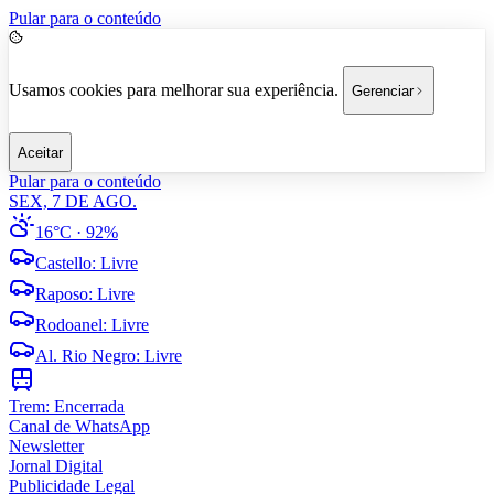
Pular para o conteúdo
Usamos cookies para melhorar sua experiência.
Gerenciar
Aceitar
Pular para o conteúdo
SEX, 7 DE AGO.
16°C
· 92%
Castello
:
Livre
Raposo
:
Livre
Rodoanel
:
Livre
Al. Rio Negro
:
Livre
Trem:
Encerrada
Canal de WhatsApp
Newsletter
Jornal Digital
Publicidade Legal