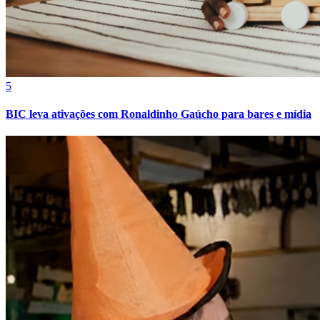
5
BIC leva ativações com Ronaldinho Gaúcho para bares e mídia
Bragantino