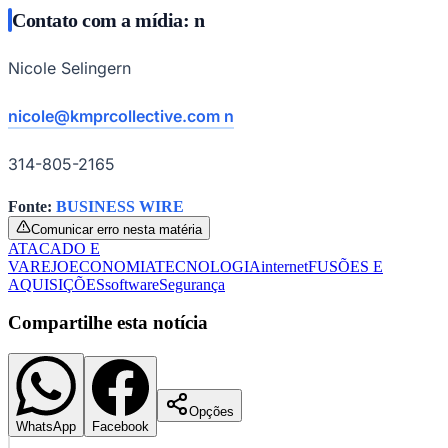
Contato com a mídia: n
Nicole Selingern
nicole@kmprcollective.com n
314-805-2165
Fonte:
BUSINESS WIRE
Comunicar erro nesta matéria
ATACADO E
VAREJO
ECONOMIA
TECNOLOGIA
internet
FUSÕES E
AQUISIÇÕES
software
Segurança
Compartilhe esta notícia
Opções
WhatsApp
Facebook