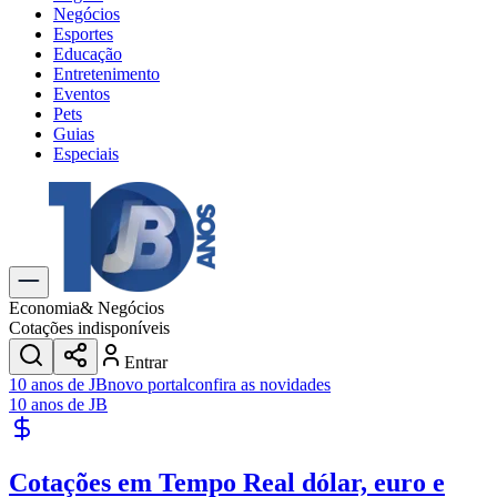
Negócios
Esportes
Educação
Entretenimento
Eventos
Pets
Guias
Especiais
Explore Tudo
Últimas Notícias
Previsão do Tempo
Trânsito e Rotas
Dia a Dia & Lazer
Economia
& Negócios
Transportes
Cotações indisponíveis
Gastronomia
Entrar
Cinema & Shows
10 anos de JB
novo portal
confira as novidades
Jogos
Novo
10 anos de JB
Para Sua Empresa
Anuncie no Portal
Cotações em Tempo Real
dólar, euro e
Cadastrar Empresa