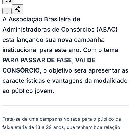
A Associação Brasileira de
Administradoras de Consórcios (ABAC)
está lançando sua nova campanha
institucional para este ano. Com o tema
PARA PASSAR DE FASE, VAI DE
CONSÓRCIO
, o objetivo será apresentar as
características e vantagens da modalidade
Goiás
ao público jovem.
Trata-se de uma campanha voltada para o público da
faixa etária de 18 a 29 anos, que tenham boa relação
com plataformas digitais para mostrar como as escolhas
financeiras de hoje podem impactar o futuro.