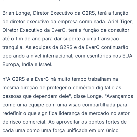
NBA
NFL
Brian Longe, Diretor Executivo da G2RS, terá a função
Fórmula 1
UFC
de diretor executivo da empresa combinada. Ariel Tiger,
Tênis (ATP)
Diretor Executivo da EverC, terá a função de consultor
MLB
NHL
até o fim do ano para dar suporte a uma transição
Atletismo
Vôlei
tranquila. As equipes da G2RS e da EverC continuarão
NBB
operando a nível internacional, com escritórios nos EUA,
Competições de Futebol
Europa, Índia e Israel.
Brasileirão Série A
Brasileirão Série B
n"A G2RS e a EverC há muito tempo trabalham na
Paulistão
mesma direção de proteger o comércio digital e as
Copa do Brasil
Libertadores
pessoas que dependem dele", disse Longe. "Avançamos
Sul-Americana
como uma equipe com uma visão compartilhada para
Copa América
Champions League
redefinir o que significa liderança de mercado no setor
Premier League
de risco comercial. Ao aproveitar os pontos fortes de
La Liga
Bundesliga
cada uma como uma força unificada em um único
Mundial 2026