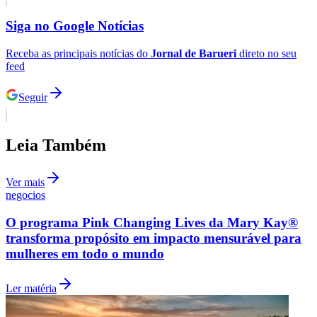
Fluminense
Siga no
Google Notícias
Receba as principais notícias do
Jornal de Barueri
direto no seu
feed
Seguir
Leia Também
Ver mais
negocios
O programa Pink Changing Lives da Mary Kay®
transforma propósito em impacto mensurável para
mulheres em todo o mundo
Ler matéria