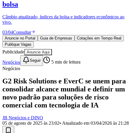
Divulgar Vagas
Novo
bolsa
Publicidade Legal
Câmbio atualizado, índices da bolsa e indicadores econômicos ao
Política
vivo.
Eleições
Esportes
03
/
04
Consultar
Saúde
Segurança
Anuncie no Portal
Guia de Empresas
Cotações em Tempo Real
Cultura
Publique Vagas
Meio Ambiente
Publicidade
Anuncie Aqui
Obras
Educação
Seguir
Negócios
5
min de leitura
Negócios
Bairros de Barueri
G2 Risk Solutions e EverC se unem para
Selecione sua região
Para notícias da sua região
consolidar alcance mundial e definir um
novo padrão para soluções de risco
Aldeia
Aldeia da Serra
Aldeia de Barueri
Alphaville
Bairro
Jubran
Belval
Bethaville
Boa
comercial com tecnologia de IA
Vista
Califórnia
Carapicuíba
Centro
Chácaras Marco
Cidades da
Região
Cotia
Cruz Preta
Engenho Novo
Fazenda
JB Negócios e DINO
Militar
Itapevi
Jandira
Jardim Audir
Jardim Belval
Jardim
05 de agosto de 2025 às 23:02
• Atualizado em
03/04/2026 às 21:28
Califórnia
Jardim dos Altos
Jardim dos Camargos
Jardim
Esperança
Jardim Graziela
Jardim Iracema
Jardim Itaquiti
Jardim