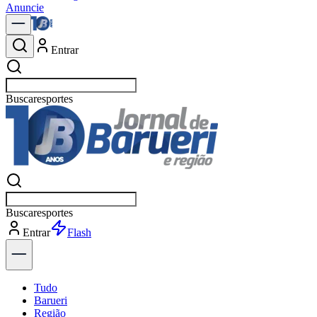
Anuncie
Entrar
Buscar
política
Buscar
política
Entrar
Explorar
Tudo
Barueri
Região