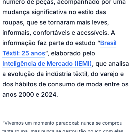
número de peças, acompanhado por uma
NBA
NFL
mudança significativa no estilo das
Fórmula 1
UFC
roupas, que se tornaram mais leves,
Tênis (ATP)
MLB
informais, confortáveis e acessíveis. A
NHL
Atletismo
informação faz parte do estudo “
Brasil
Vôlei
NBB
Têxtil: 25 anos
”, elaborado pelo
Competições de Futebol
Inteligência de Mercado (IEMI)
, que analisa
Brasileirão Série A
a evolução da indústria têxtil, do varejo e
Brasileirão Série B
Paulistão
dos hábitos de consumo de moda entre os
Copa do Brasil
Libertadores
anos 2000 e 2024.
Sul-Americana
Copa América
Champions League
Premier League
La Liga
“Vivemos um momento paradoxal: nunca se comprou
Bundesliga
Mundial 2026
tanta roupa, mas nunca se gastou tão pouco com elas.