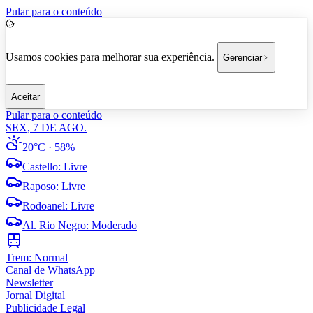
Pular para o conteúdo
Usamos cookies para melhorar sua experiência.
Gerenciar
Aceitar
Pular para o conteúdo
SEX, 7 DE AGO.
20°C
· 58%
Castello
:
Livre
Raposo
:
Livre
Rodoanel
:
Livre
Al. Rio Negro
:
Moderado
Trem:
Normal
Canal de WhatsApp
Newsletter
Jornal Digital
Publicidade Legal