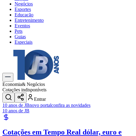
Negócios
Esportes
Educação
Entretenimento
Eventos
Pets
Guias
Especiais
Explore Tudo
Últimas Notícias
Previsão do Tempo
Trânsito e Rotas
Dia a Dia & Lazer
Economia
& Negócios
Transportes
Cotações indisponíveis
Gastronomia
Entrar
Cinema & Shows
10 anos de JB
novo portal
confira as novidades
Jogos
Novo
10 anos de JB
Para Sua Empresa
Anuncie no Portal
Cotações em Tempo Real
dólar, euro e
Cadastrar Empresa