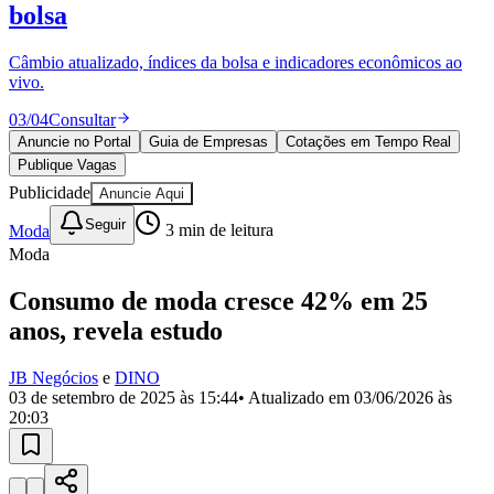
Divulgar Vagas
Novo
bolsa
Publicidade Legal
Câmbio atualizado, índices da bolsa e indicadores econômicos ao
Política
vivo.
Eleições
Esportes
03
/
04
Consultar
Saúde
Segurança
Anuncie no Portal
Guia de Empresas
Cotações em Tempo Real
Cultura
Publique Vagas
Meio Ambiente
Publicidade
Anuncie Aqui
Obras
Educação
Seguir
Moda
3
min de leitura
Moda
Bairros de Barueri
Consumo de moda cresce 42% em 25
Selecione sua região
Para notícias da sua região
anos, revela estudo
Aldeia
Aldeia da Serra
Aldeia de Barueri
Alphaville
Bairro
JB Negócios
e
DINO
Jubran
Belval
Bethaville
Boa
03 de setembro de 2025 às 15:44
• Atualizado em
03/06/2026 às
Vista
Califórnia
Carapicuíba
Centro
Chácaras Marco
Cidades da
20:03
Região
Cotia
Cruz Preta
Engenho Novo
Fazenda
Militar
Itapevi
Jandira
Jardim Audir
Jardim Belval
Jardim
Califórnia
Jardim dos Altos
Jardim dos Camargos
Jardim
Esperança
Jardim Graziela
Jardim Iracema
Jardim Itaquiti
Jardim