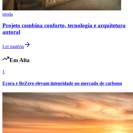
moda
Projeto combina conforto, tecnologia e arquitetura
Vasco
autoral
Ler matéria
Em Alta
1
Ecora e BeZero elevam integridade no mercado de carbono