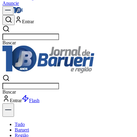
Anuncie
Entrar
Buscar
notíci
Buscar
notíci
Entrar
Explorar
Tudo
Barueri
Região