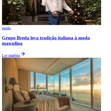
Fluminense
moda
Grupo Breda leva tradição italiana à moda
masculina
Ler matéria