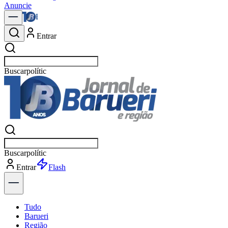
Anuncie
Entrar
Buscar
notícias
Buscar
notícias
Entrar
Explorar
Tudo
Barueri
Região