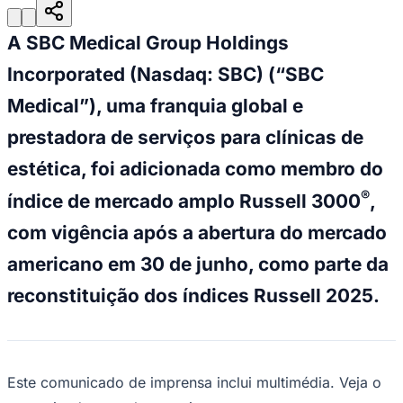
Julio
Jardim Líbano
Jardim Maria Cristina
Jardim Maria Helena
Jardim
Mutinga
Jardim Paraíso
Jardim Paulista
Jardim Reginalice
Jardim São
Luís
Jardim São Pedro
Jardim São Silvestre
Jardim Silveira
Jardim
A SBC Medical Group Holdings
Tupã
Jardim Tupanci
Mutinga
Nova Aldeinha
Osasco
Parque dos
Camargos
Parque Imperial
Parque Santa Luzia
Parque Viana
Pirapora
Incorporated (Nasdaq: SBC) (“SBC
do Bom Jesus
Recanto Phrynéa
Santana de
Medical”), uma franquia global e
Parnaíba
Silveira
Tamboré
Vale do Sol
Vila Barros
Vila Boa Vista
Vila
do Conde
Vila Engenho Novo
Vila Márcia
Vila Nossa Sra. da
prestadora de serviços para clínicas de
Escada
Vila Porto
Votupoca
Para Sua Empresa
estética, foi adicionada como membro do
Anuncie no Portal
®
índice de mercado amplo Russell 3000
,
Guia de Empresas
Divulgar Vagas
Novo
com vigência após a abertura do mercado
Publicidade Legal
americano em 30 de junho, como parte da
Negócios Regionais
Turismo
reconstituição dos índices Russell 2025.
Segurança Regional
Hospitais Estaduais
Parques & Represas
Cidades da Região
Santana de Parnaíba
Osasco
Carapicuíba
Jandira
Itapevi
Cotia
Pirapora
Este comunicado de imprensa inclui multimédia. Veja o
do Bom Jesus
Araçariguama
Cajamar
Caieiras
Franco da