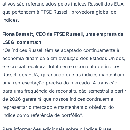
NBA
ativos são referenciados pelos índices Russell dos EUA,
NFL
que pertencem à FTSE Russell, provedora global de
Fórmula 1
UFC
índices.
Tênis (ATP)
MLB
Fiona Bassett, CEO da FTSE Russell, uma empresa da
NHL
Atletismo
LSEG, comenta:n
Vôlei
NBB
“Os índices Russell têm se adaptado continuamente à
economia dinâmica e em evolução dos Estados Unidos,
Competições de Futebol
e é crucial recalibrar totalmente o conjunto de índices
Brasileirão Série A
Russell dos EUA, garantindo que os índices mantenham
Brasileirão Série B
Paulistão
uma representação precisa do mercado. A transição
Copa do Brasil
Libertadores
para uma frequência de reconstituição semestral a partir
Sul-Americana
de 2026 garantirá que nossos índices continuem a
Copa América
Champions League
representar o mercado e mantenham o objetivo do
Premier League
índice como referência de portfólio”.
La Liga
Bundesliga
Mundial 2026
Para informações adicionais sobre o Índice Russell