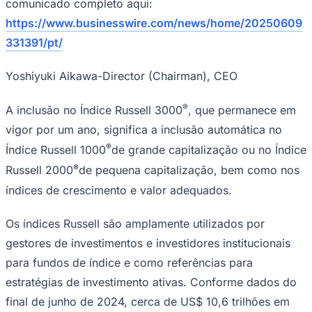
Rocha
Francisco Morato
Taboão da Serra
Embu das Artes
São Roque
comunicado completo aqui:
Para Sua Empresa
https://www.businesswire.com/news/home/20250609
Anuncie Regional
331391/pt/
Guia de Empresas
Vagas na Região
Novo
Yoshiyuki Aikawa-Director (Chairman), CEO
Hub de Negócios
Guia Comercial
®
A inclusão no Índice Russell 3000
, que permanece em
Selo Verificado
Portal Educacional
vigor por um ano, significa a inclusão automática no
Agenda de Vestibulares
®
Vagas de Emprego
Índice Russell 1000
de grande capitalização ou no Índice
Concursos
®
Russell 2000
de pequena capitalização, bem como nos
Panorama Econômico
índices de crescimento e valor adequados.
Panorama Econômico
Os índices Russell são amplamente utilizados por
Para Sua Empresa
gestores de investimentos e investidores institucionais
Anuncie no Portal
para fundos de índice e como referências para
Verificar Empresa
Novo
estratégias de investimento ativas. Conforme dados do
Anunciar Vagas
Novo
Publicidade Legal
final de junho de 2024, cerca de US$ 10,6 trilhões em