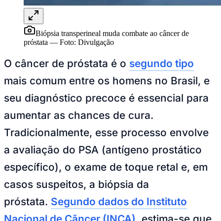
Biópsia transperineal muda combate ao câncer de
próstata
—
Foto:
Divulgação
O câncer de próstata é o
segundo tipo
mais comum entre os homens no Brasil, e
seu diagnóstico precoce é essencial para
aumentar as chances de cura.
Goiás
Tradicionalmente, esse processo envolve
a avaliação do PSA (antígeno prostático
específico), o exame de toque retal e, em
casos suspeitos, a biópsia da
próstata.
Segundo dados do Instituto
Nacional de Câncer (INCA)
, estima-se que