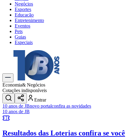
Negócios
Esportes
Educação
Entretenimento
Eventos
Pets
Guias
Especiais
Explore Tudo
Últimas Notícias
Previsão do Tempo
Trânsito e Rotas
Dia a Dia & Lazer
Economia
& Negócios
Transportes
Cotações indisponíveis
Gastronomia
Entrar
Cinema & Shows
10 anos de JB
novo portal
confira as novidades
Jogos
Novo
10 anos de JB
Para Sua Empresa
Anuncie no Portal
Resultados das Loterias
confira se você
Cadastrar Empresa