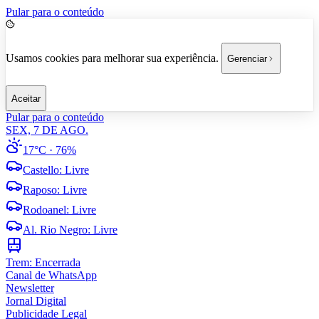
Pular para o conteúdo
Usamos cookies para melhorar sua experiência.
Gerenciar
Aceitar
Pular para o conteúdo
SEX, 7 DE AGO.
17°C
· 76%
Castello
:
Livre
Raposo
:
Livre
Rodoanel
:
Livre
Al. Rio Negro
:
Livre
Trem:
Encerrada
Canal de WhatsApp
Newsletter
Jornal Digital
Publicidade Legal