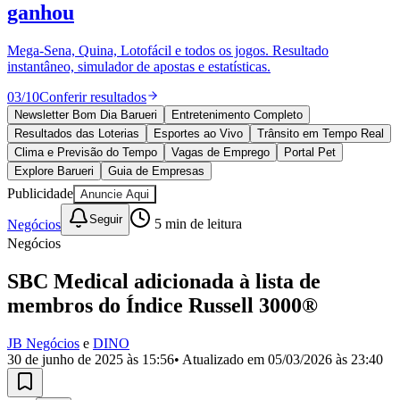
Divulgar Vagas
Novo
ganhou
Publicidade Legal
Mega-Sena, Quina, Lotofácil e todos os jogos. Resultado
Política
instantâneo, simulador de apostas e estatísticas.
Eleições
Esportes
03
/
10
Conferir resultados
Saúde
Segurança
Newsletter Bom Dia Barueri
Entretenimento Completo
Cultura
Resultados das Loterias
Esportes ao Vivo
Trânsito em Tempo Real
Meio Ambiente
Clima e Previsão do Tempo
Vagas de Emprego
Portal Pet
Obras
Explore Barueri
Guia de Empresas
Educação
Publicidade
Anuncie Aqui
Bairros de Barueri
Seguir
Negócios
5
min de leitura
Negócios
Selecione sua região
Para notícias da sua região
SBC Medical adicionada à lista de
Aldeia
Aldeia da Serra
Aldeia de Barueri
Alphaville
Bairro
membros do Índice Russell 3000®
Jubran
Belval
Bethaville
Boa
Vista
Califórnia
Carapicuíba
Centro
Chácaras Marco
Cidades da
Região
Cotia
Cruz Preta
Engenho Novo
Fazenda
JB Negócios
e
DINO
Militar
Itapevi
Jandira
Jardim Audir
Jardim Belval
Jardim
30 de junho de 2025 às 15:56
• Atualizado em
05/03/2026 às 23:40
Califórnia
Jardim dos Altos
Jardim dos Camargos
Jardim
Esperança
Jardim Graziela
Jardim Iracema
Jardim Itaquiti
Jardim