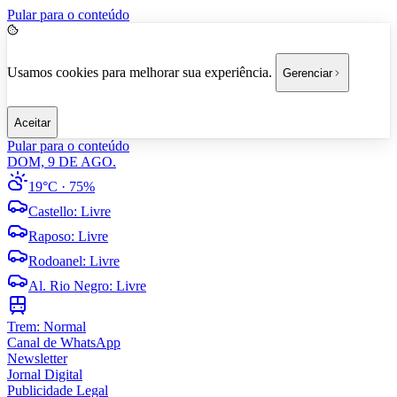
Pular para o conteúdo
Usamos cookies para melhorar sua experiência.
Gerenciar
Aceitar
Pular para o conteúdo
DOM, 9 DE AGO.
19°C
· 75%
Castello
:
Livre
Raposo
:
Livre
Rodoanel
:
Livre
Al. Rio Negro
:
Livre
Trem:
Normal
Canal de WhatsApp
Newsletter
Jornal Digital
Publicidade Legal