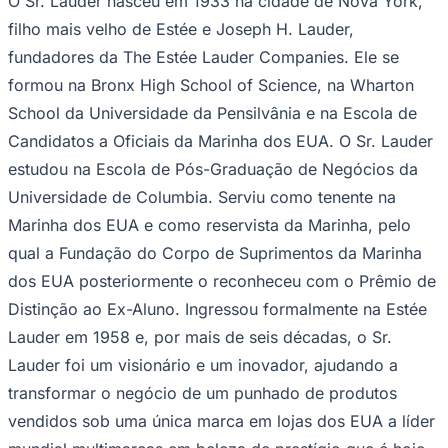
O Sr. Lauder nasceu em 1933 na cidade de Nova York,
Rocha
Francisco Morato
Taboão da Serra
Embu das Artes
São Roque
Para Sua Empresa
filho mais velho de Estée e Joseph H. Lauder,
Anuncie Regional
fundadores da The Estée Lauder Companies. Ele se
Guia de Empresas
formou na Bronx High School of Science, na Wharton
Vagas na Região
Novo
School da Universidade da Pensilvânia e na Escola de
Hub de Negócios
Candidatos a Oficiais da Marinha dos EUA. O Sr. Lauder
Guia Comercial
Selo Verificado
estudou na Escola de Pós-Graduação de Negócios da
Portal Educacional
Universidade de Columbia. Serviu como tenente na
Agenda de Vestibulares
Vagas de Emprego
Marinha dos EUA e como reservista da Marinha, pelo
Concursos
qual a Fundação do Corpo de Suprimentos da Marinha
Panorama Econômico
dos EUA posteriormente o reconheceu com o Prêmio de
Panorama Econômico
Distinção ao Ex-Aluno. Ingressou formalmente na Estée
Para Sua Empresa
Lauder em 1958 e, por mais de seis décadas, o Sr.
Lauder foi um visionário e um inovador, ajudando a
Anuncie no Portal
Verificar Empresa
Novo
transformar o negócio de um punhado de produtos
Anunciar Vagas
Novo
vendidos sob uma única marca em lojas dos EUA a líder
Publicidade Legal