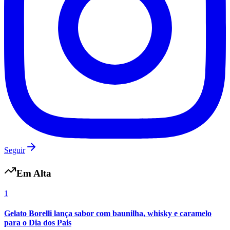
Seguir
Em Alta
1
Gelato Borelli lança sabor com baunilha, whisky e caramelo
para o Dia dos Pais