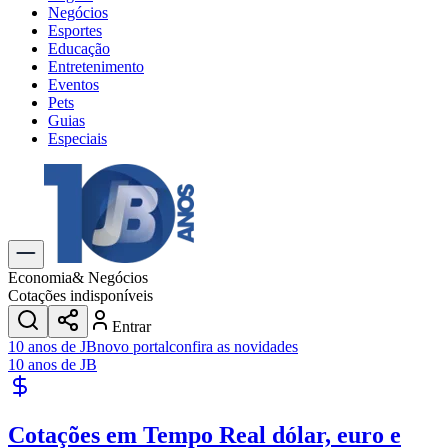
Negócios
Esportes
Educação
Entretenimento
Eventos
Pets
Guias
Especiais
Explore Tudo
Últimas Notícias
Previsão do Tempo
Trânsito e Rotas
Dia a Dia & Lazer
Economia
& Negócios
Transportes
Cotações indisponíveis
Gastronomia
Entrar
Cinema & Shows
10 anos de JB
novo portal
confira as novidades
Jogos
Novo
10 anos de JB
Para Sua Empresa
Anuncie no Portal
Cotações em Tempo Real
dólar, euro e
Cadastrar Empresa