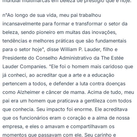
mundial multimarcas em beleza de prestígio que é hoje.
NBA
NFL
Fórmula 1
n"Ao longo de sua vida, meu pai trabalhou
UFC
incansavelmente para formar e transformar o setor da
Tênis (ATP)
MLB
beleza, sendo pioneiro em muitas das inovações,
NHL
tendências e melhores práticas que são fundamentais
Atletismo
Vôlei
para o setor hoje", disse William P. Lauder, filho e
NBB
Presidente do Conselho Administrativo da The Estée
Competições de Futebol
Lauder Companies. "Ele foi o homem mais caridoso que
Brasileirão Série A
já conheci, ao acreditar que a arte e a educação
Brasileirão Série B
pertencem a todos, e defender a luta contra doenças
Paulistão
Copa do Brasil
como Alzheimer e câncer de mama. Acima de tudo, meu
Libertadores
pai era um homem que praticava a gentileza com todos
Sul-Americana
Copa América
que conhecia. Seu impacto foi enorme. Ele acreditava
Champions League
Premier League
que os funcionários eram o coração e a alma de nossa
La Liga
empresa, e eles o amavam e compartilhavam os
Bundesliga
Mundial 2026
momentos que passavam com ele. Seu carinho e