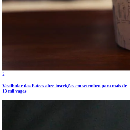
Juventude
2
Vestibular das Fatecs abre inscrições em setembro para mais de
13 mil vagas