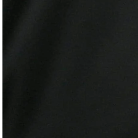
Goiás