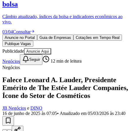
Divulgar Vagas
Novo
bolsa
Publicidade Legal
Câmbio atualizado, índices da bolsa e indicadores econômicos ao
Política
vivo.
Eleições
Esportes
03
/
04
Consultar
Saúde
Segurança
Anuncie no Portal
Guia de Empresas
Cotações em Tempo Real
Cultura
Publique Vagas
Meio Ambiente
Publicidade
Anuncie Aqui
Obras
Educação
Seguir
Negócios
12
min de leitura
Negócios
Bairros de Barueri
Falece Leonard A. Lauder, Presidente
Selecione sua região
Para notícias da sua região
Emérito de The Estée Lauder Companies,
Ícone do Setor de Cosméticos
Aldeia
Aldeia da Serra
Aldeia de Barueri
Alphaville
Bairro
Jubran
Belval
Bethaville
Boa
Vista
Califórnia
Carapicuíba
Centro
Chácaras Marco
Cidades da
JB Negócios
e
DINO
Região
Cotia
Cruz Preta
Engenho Novo
Fazenda
16 de junho de 2025 às 07:05
• Atualizado em
05/03/2026 às 23:40
Militar
Itapevi
Jandira
Jardim Audir
Jardim Belval
Jardim
Califórnia
Jardim dos Altos
Jardim dos Camargos
Jardim
Esperança
Jardim Graziela
Jardim Iracema
Jardim Itaquiti
Jardim