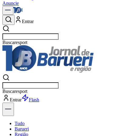
Anuncie
Entrar
Buscar
política
Buscar
política
Entrar
Tudo
Barueri
Região