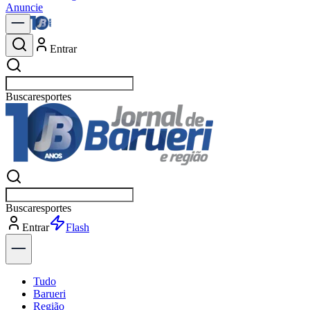
Anuncie
Entrar
Buscar
política
Buscar
política
Entrar
Explorar
Tudo
Barueri
Região