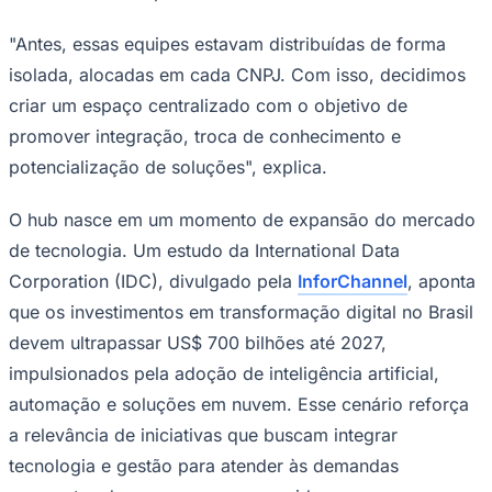
NBA
NFL
"Antes, essas equipes estavam distribuídas de forma
Fórmula 1
UFC
isolada, alocadas em cada CNPJ. Com isso, decidimos
Tênis (ATP)
criar um espaço centralizado com o objetivo de
MLB
NHL
promover integração, troca de conhecimento e
Atletismo
potencialização de soluções", explica.
Vôlei
NBB
O hub nasce em um momento de expansão do mercado
Competições de Futebol
de tecnologia. Um estudo da International Data
Brasileirão Série A
Corporation (IDC), divulgado pela
InforChannel
, aponta
Brasileirão Série B
Paulistão
que os investimentos em transformação digital no Brasil
Copa do Brasil
Libertadores
devem ultrapassar US$ 700 bilhões até 2027,
Sul-Americana
impulsionados pela adoção de inteligência artificial,
Copa América
Champions League
automação e soluções em nuvem. Esse cenário reforça
Premier League
a relevância de iniciativas que buscam integrar
La Liga
Bundesliga
tecnologia e gestão para atender às demandas
Mundial 2026