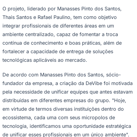
Rocha
Francisco Morato
Taboão da Serra
Embu das Artes
São Roque
Para Sua Empresa
O projeto, liderado por Manasses Pinto dos Santos,
Anuncie Regional
Thais Santos e Rafael Paulino, tem como objetivo
Guia de Empresas
integrar profissionais de diferentes áreas em um
Vagas na Região
Novo
ambiente centralizado, capaz de fomentar a troca
Hub de Negócios
contínua de conhecimento e boas práticas, além de
Guia Comercial
Selo Verificado
fortalecer a capacidade de entrega de soluções
Portal Educacional
tecnológicas aplicáveis ao mercado.
Agenda de Vestibulares
Vagas de Emprego
Concursos
De acordo com Manasses Pinto dos Santos, sócio-
Panorama Econômico
fundador da empresa, a criação da DeVibe foi motivada
pela necessidade de unificar equipes que antes estavam
Panorama Econômico
distribuídas em diferentes empresas do grupo. "Hoje,
Para Sua Empresa
em virtude de termos diversas instituições dentro do
Anuncie no Portal
ecossistema, cada uma com seus micropolos de
Verificar Empresa
Novo
Anunciar Vagas
Novo
tecnologia, identificamos uma oportunidade estratégica
Publicidade Legal
de unificar esses profissionais em um único ambiente".