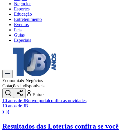
Negócios
Esportes
Educação
Entretenimento
Eventos
Pets
Guias
Especiais
Explore Tudo
Últimas Notícias
Previsão do Tempo
Trânsito e Rotas
Dia a Dia & Lazer
Economia
& Negócios
Transportes
Cotações indisponíveis
Gastronomia
Entrar
Cinema & Shows
10 anos de JB
novo portal
confira as novidades
Jogos
Novo
10 anos de JB
Para Sua Empresa
Anuncie no Portal
Resultados das Loterias
confira se você
Cadastrar Empresa