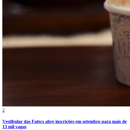
Grêmio
2
Vestibular das Fatecs abre inscrições em setembro para mais de
13 mil vagas