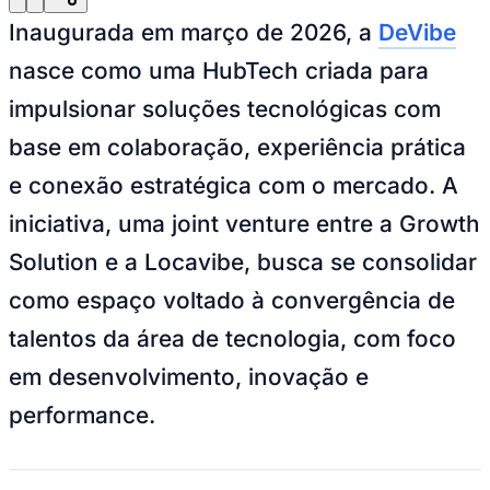
Julio
Jardim Líbano
Jardim Maria Cristina
Jardim Maria Helena
Jardim
Mutinga
Jardim Paraíso
Jardim Paulista
Jardim Reginalice
Jardim São
Inaugurada em março de 2026, a
DeVibe
Luís
Jardim São Pedro
Jardim São Silvestre
Jardim Silveira
Jardim
Tupã
Jardim Tupanci
Mutinga
Nova Aldeinha
Osasco
Parque dos
nasce como uma HubTech criada para
Camargos
Parque Imperial
Parque Santa Luzia
Parque Viana
Pirapora
impulsionar soluções tecnológicas com
do Bom Jesus
Recanto Phrynéa
Santana de
Parnaíba
Silveira
Tamboré
Vale do Sol
Vila Barros
Vila Boa Vista
Vila
base em colaboração, experiência prática
do Conde
Vila Engenho Novo
Vila Márcia
Vila Nossa Sra. da
Escada
Vila Porto
Votupoca
e conexão estratégica com o mercado. A
Para Sua Empresa
iniciativa, uma joint venture entre a Growth
Anuncie no Portal
Guia de Empresas
Solution e a Locavibe, busca se consolidar
Divulgar Vagas
Novo
Publicidade Legal
como espaço voltado à convergência de
Negócios Regionais
talentos da área de tecnologia, com foco
Turismo
Segurança Regional
em desenvolvimento, inovação e
Hospitais Estaduais
Parques & Represas
performance.
Cidades da Região
Santana de Parnaíba
Osasco
Carapicuíba
Jandira
Itapevi
Cotia
Pirapora
do Bom Jesus
Araçariguama
Cajamar
Caieiras
Franco da