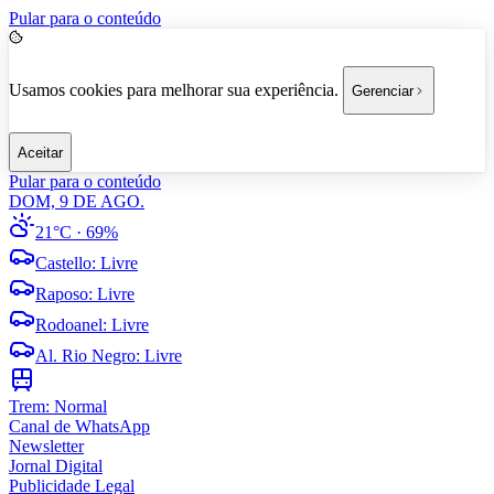
Pular para o conteúdo
Usamos cookies para melhorar sua experiência.
Gerenciar
Aceitar
Pular para o conteúdo
DOM, 9 DE AGO.
21°C
· 69%
Castello
:
Livre
Raposo
:
Livre
Rodoanel
:
Livre
Al. Rio Negro
:
Livre
Trem:
Normal
Canal de WhatsApp
Newsletter
Jornal Digital
Publicidade Legal