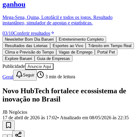
Divulgar Vagas
Novo
ganhou
Publicidade Legal
Mega-Sena, Quina, Lotofácil e todos os jogos. Resultado
Política
instantâneo, simulador de apostas e estatísticas.
Eleições
Esportes
03
/
10
Conferir resultados
Saúde
Segurança
Newsletter Bom Dia Barueri
Entretenimento Completo
Cultura
Resultados das Loterias
Esportes ao Vivo
Trânsito em Tempo Real
Meio Ambiente
Clima e Previsão do Tempo
Vagas de Emprego
Portal Pet
Obras
Explore Barueri
Guia de Empresas
Educação
Publicidade
Anuncie Aqui
Bairros de Barueri
Seguir
Geral
3
min de leitura
Selecione sua região
Para notícias da sua região
Novo HubTech fortalece ecossistema de
inovação no Brasil
Aldeia
Aldeia da Serra
Aldeia de Barueri
Alphaville
Bairro
Jubran
Belval
Bethaville
Boa
Vista
Califórnia
Carapicuíba
Centro
Chácaras Marco
Cidades da
JB Negócios
Região
Cotia
Cruz Preta
Engenho Novo
Fazenda
17 de abril de 2026 às 17:02
• Atualizado em
08/05/2026 às 22:35
Militar
Itapevi
Jandira
Jardim Audir
Jardim Belval
Jardim
Califórnia
Jardim dos Altos
Jardim dos Camargos
Jardim
Esperança
Jardim Graziela
Jardim Iracema
Jardim Itaquiti
Jardim