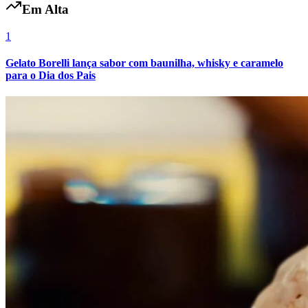
Em Alta
1
Gelato Borelli lança sabor com baunilha, whisky e caramelo
para o Dia dos Pais
Botafogo