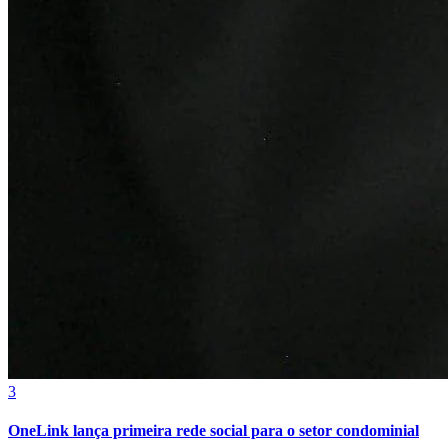
Cruzeiro
3
OneLink lança primeira rede social para o setor condominial