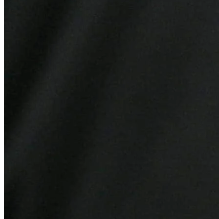
Atlético-MG