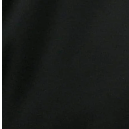
Atlético-MG