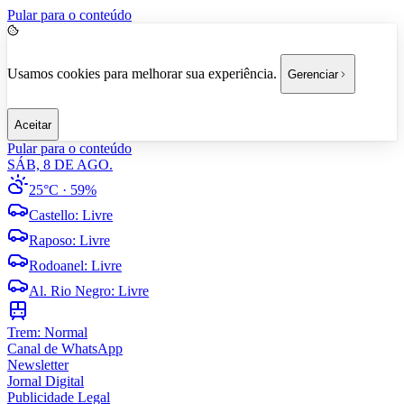
Pular para o conteúdo
Usamos cookies para melhorar sua experiência.
Gerenciar
Aceitar
Pular para o conteúdo
SÁB, 8 DE AGO.
25°C
· 59%
Castello
:
Livre
Raposo
:
Livre
Rodoanel
:
Livre
Al. Rio Negro
:
Livre
Trem:
Normal
Canal de WhatsApp
Newsletter
Jornal Digital
Publicidade Legal