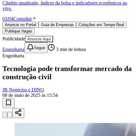
Câmbio atualizado, índices da bolsa e indicadores econômicos ao
vivo.
03
/
04
Consultar
Anuncie no Portal
Guia de Empresas
Cotações em Tempo Real
Publique Vagas
Publicidade
Anuncie Aqui
Ceará
Seguir
Engenharia
3
min de leitura
Engenharia
Tecnologia pode transformar mercado da
construção civil
JB Negócios e DINO
08 de maio de 2025 às 15:54