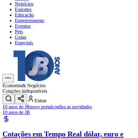
Negócios
Esportes
Educação
Entretenimento
Eventos
Pets
Guias
Especiais
Explore Tudo
Últimas Notícias
Previsão do Tempo
Trânsito e Rotas
Dia a Dia & Lazer
Economia
& Negócios
Transportes
Cotações indisponíveis
Gastronomia
Entrar
Cinema & Shows
10 anos de JB
novo portal
confira as novidades
Jogos
Novo
10 anos de JB
Para Sua Empresa
Anuncie no Portal
Cotações em Tempo Real
dólar, euro e
Cadastrar Empresa