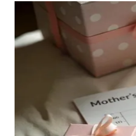
Julio
Jardim Líbano
Jardim Maria Cristina
Jardim Maria Helena
Jardim
Mutinga
Jardim Paraíso
Jardim Paulista
Jardim Reginalice
Jardim São
Luís
Jardim São Pedro
Jardim São Silvestre
Jardim Silveira
Jardim
Tupã
Jardim Tupanci
Mutinga
Nova Aldeinha
Osasco
Parque dos
Camargos
Parque Imperial
Parque Santa Luzia
Parque Viana
Pirapora
do Bom Jesus
Recanto Phrynéa
Santana de
Parnaíba
Silveira
Tamboré
Vale do Sol
Vila Barros
Vila Boa Vista
Vila
do Conde
Vila Engenho Novo
Vila Márcia
Vila Nossa Sra. da
Escada
Vila Porto
Votupoca
Para Sua Empresa
Anuncie no Portal
Guia de Empresas
Divulgar Vagas
Novo
Publicidade Legal
Negócios Regionais
Turismo
Segurança Regional
Hospitais Estaduais
Parques & Represas
Cidades da Região
Santana de Parnaíba
Osasco
Carapicuíba
Jandira
Itapevi
Cotia
Pirapora
do Bom Jesus
Araçariguama
Cajamar
Caieiras
Franco da