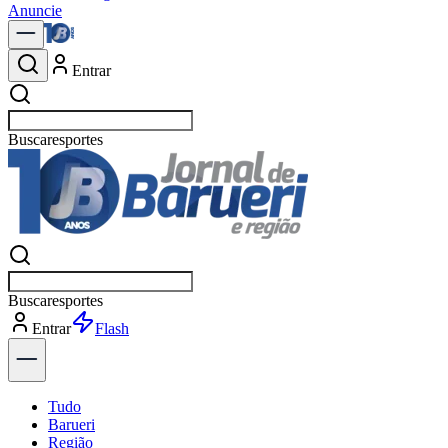
Anuncie
Entrar
Buscar
política
Buscar
política
Entrar
Explorar
Tudo
Barueri
Região