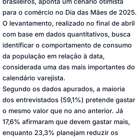
brasileiros, aponta um cenário otimista
NBA
NFL
para o comércio no Dia das Mães de 2025.
Fórmula 1
UFC
O levantamento, realizado no final de abril
Tênis (ATP)
MLB
com base em dados quantitativos, busca
NHL
Atletismo
identificar o comportamento de consumo
Vôlei
NBB
da população em relação à data,
Competições de Futebol
considerada uma das mais importantes do
Brasileirão Série A
calendário varejista.
Brasileirão Série B
Paulistão
Segundo os dados apurados, a maioria
Copa do Brasil
Libertadores
dos entrevistados (59,1%) pretende gastar
Sul-Americana
Copa América
o mesmo valor que no ano anterior. Já
Champions League
Premier League
17,6% afirmaram que devem gastar mais,
La Liga
Bundesliga
enquanto 23,3% planejam reduzir os
Mundial 2026