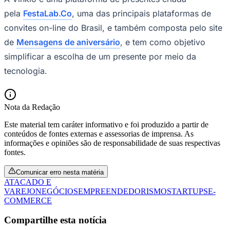
pela
FestaLab.Co
, uma das principais plataformas de
convites on-line do Brasil, e também composta pelo site
de
Mensagens de aniversário
, e tem como objetivo
simplificar a escolha de um presente por meio da
tecnologia.
Nota da Redação
Este material tem caráter informativo e foi produzido a partir de
conteúdos de fontes externas e assessorias de imprensa. As
informações e opiniões são de responsabilidade de suas respectivas
fontes.
Comunicar erro nesta matéria
ATACADO E
VAREJO
NEGÓCIOS
EMPREENDEDORISMO
STARTUPS
E-
COMMERCE
Flamengo
Compartilhe esta notícia