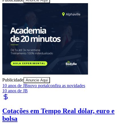
Anuncie Aqui
Juventude
Publicidade
Anuncie Aqui
10 anos de JB
novo portal
confira as novidades
10 anos de JB
Cotações em Tempo Real
dólar, euro e
bolsa