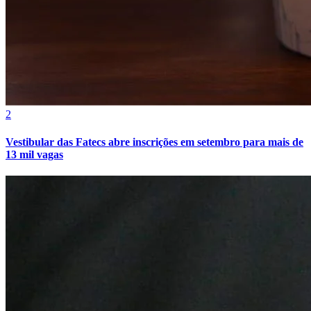
2
Vestibular das Fatecs abre inscrições em setembro para mais de
13 mil vagas
Grêmio