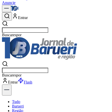
Anuncie
Entrar
Buscar
p
Buscar
p
Entrar
Explorar
Tudo
Barueri
Região