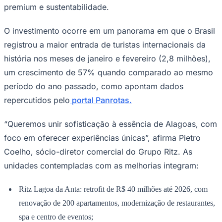
NBA
premium e sustentabilidade.
NFL
Fórmula 1
O investimento ocorre em um panorama em que o Brasil
UFC
Tênis (ATP)
registrou a maior entrada de turistas internacionais da
MLB
NHL
história nos meses de janeiro e fevereiro (2,8 milhões),
Atletismo
um crescimento de 57% quando comparado ao mesmo
Vôlei
NBB
período do ano passado, como apontam dados
repercutidos pelo
portal Panrotas.
Competições de Futebol
Brasileirão Série A
“Queremos unir sofisticação à essência de Alagoas, com
Brasileirão Série B
Paulistão
foco em oferecer experiências únicas”, afirma Pietro
Copa do Brasil
Coelho, sócio-diretor comercial do Grupo Ritz. As
Libertadores
Sul-Americana
unidades contempladas com as melhorias integram:
Copa América
Champions League
Ritz Lagoa da Anta: retrofit de R$ 40 milhões até 2026, com
Premier League
La Liga
renovação de 200 apartamentos, modernização de restaurantes,
Bundesliga
Mundial 2026
spa e centro de eventos;