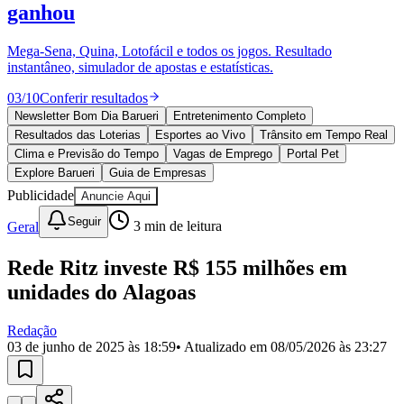
Divulgar Vagas
Novo
ganhou
Publicidade Legal
Mega-Sena, Quina, Lotofácil e todos os jogos. Resultado
Política
instantâneo, simulador de apostas e estatísticas.
Eleições
Esportes
03
/
10
Conferir resultados
Saúde
Segurança
Newsletter Bom Dia Barueri
Entretenimento Completo
Cultura
Resultados das Loterias
Esportes ao Vivo
Trânsito em Tempo Real
Meio Ambiente
Clima e Previsão do Tempo
Vagas de Emprego
Portal Pet
Obras
Explore Barueri
Guia de Empresas
Educação
Publicidade
Anuncie Aqui
Bairros de Barueri
Seguir
Geral
3
min de leitura
Selecione sua região
Para notícias da sua região
Rede Ritz investe R$ 155 milhões em
unidades do Alagoas
Aldeia
Aldeia da Serra
Aldeia de Barueri
Alphaville
Bairro
Jubran
Belval
Bethaville
Boa
Vista
Califórnia
Carapicuíba
Centro
Chácaras Marco
Cidades da
Redação
Região
Cotia
Cruz Preta
Engenho Novo
Fazenda
03 de junho de 2025 às 18:59
• Atualizado em
08/05/2026 às 23:27
Militar
Itapevi
Jandira
Jardim Audir
Jardim Belval
Jardim
Califórnia
Jardim dos Altos
Jardim dos Camargos
Jardim
Esperança
Jardim Graziela
Jardim Iracema
Jardim Itaquiti
Jardim