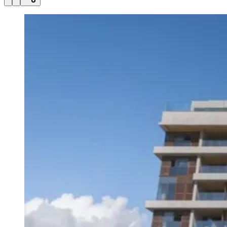
Julio
Jardim Líbano
Jardim Maria Cristina
Jardim Maria Helena
Jardim
Mutinga
Jardim Paraíso
Jardim Paulista
Jardim Reginalice
Jardim São
Luís
Jardim São Pedro
Jardim São Silvestre
Jardim Silveira
Jardim
Tupã
Jardim Tupanci
Mutinga
Nova Aldeinha
Osasco
Parque dos
Camargos
Parque Imperial
Parque Santa Luzia
Parque Viana
Pirapora
do Bom Jesus
Recanto Phrynéa
Santana de
Parnaíba
Silveira
Tamboré
Vale do Sol
Vila Barros
Vila Boa Vista
Vila
do Conde
Vila Engenho Novo
Vila Márcia
Vila Nossa Sra. da
Escada
Vila Porto
Votupoca
Para Sua Empresa
Anuncie no Portal
Guia de Empresas
Divulgar Vagas
Novo
Publicidade Legal
Negócios Regionais
Turismo
Segurança Regional
Hospitais Estaduais
Parques & Represas
Cidades da Região
Santana de Parnaíba
Osasco
Carapicuíba
Jandira
Itapevi
Cotia
Pirapora
do Bom Jesus
Araçariguama
Cajamar
Caieiras
Franco da