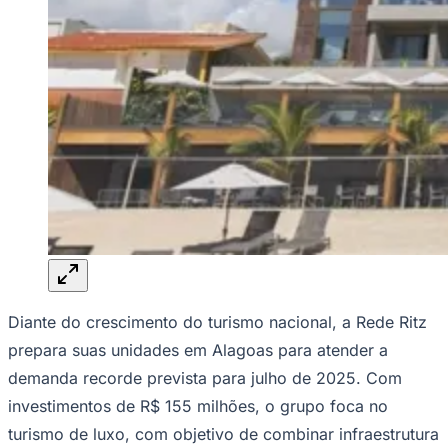
Rocha
Francisco Morato
Taboão da Serra
Embu das Artes
São Roque
Para Sua Empresa
Anuncie Regional
Guia de Empresas
Vagas na Região
Novo
Hub de Negócios
Guia Comercial
Selo Verificado
Portal Educacional
Agenda de Vestibulares
Vagas de Emprego
Concursos
Panorama Econômico
Panorama Econômico
Diante do crescimento do turismo nacional, a Rede Ritz
Para Sua Empresa
prepara suas unidades em Alagoas para atender a
Anuncie no Portal
demanda recorde prevista para julho de 2025. Com
Verificar Empresa
Novo
Anunciar Vagas
Novo
investimentos de R$ 155 milhões, o grupo foca no
Publicidade Legal
turismo de luxo, com objetivo de combinar infraestrutura