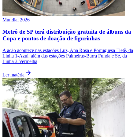
Mundial 2026
Vasco
Metrô de SP terá distribuição gratuita de álbuns da
Copa e pontos de doação de figurinhas
A ação acontece nas estações Luz, Ana Rosa e Portuguesa-Tietê, da
Linha 1-Azul, além das estações Palmeiras-Barra Funda e Sé, da
Linha 3-Vermelha
Ler matéria