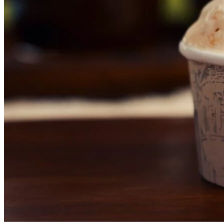
Atlético-MG