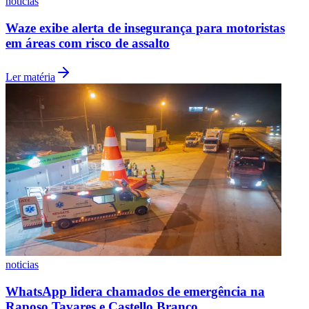
noticias
Waze exibe alerta de insegurança para motoristas
em áreas com risco de assalto
Ler matéria
Grêmio
noticias
WhatsApp lidera chamados de emergência na
Raposo Tavares e Castello Branco