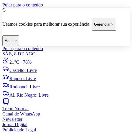
Pular para o conteúdo
Usamos cookies para melhorar sua experiência.
Gerenciar
Aceitar
Pular para o conteúdo
SÁB, 8 DE AGO.
21°C
· 78%
Castello
:
Livre
Raposo
:
Livre
Rodoanel
:
Livre
Al. Rio Negro
:
Livre
Trem:
Normal
Canal de WhatsApp
Newsletter
Jornal Digital
Publicidade Legal