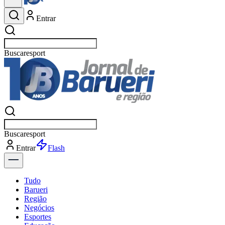
Entrar
Buscar
esportes
Buscar
esportes
Entrar
Flash
Tudo
Barueri
Região
Negócios
Esportes