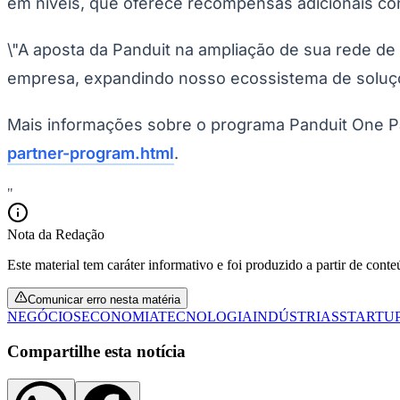
em níveis, que oferece recompensas adicionais c
Panorama Econômico
Para Sua Empresa
\"A aposta da Panduit na ampliação de sua rede de 
empresa, expandindo nosso ecossistema de soluções
Anuncie no Portal
Verificar Empresa
Novo
Anunciar Vagas
Novo
Mais informações sobre o programa Panduit One Pa
Publicidade Legal
partner-program.html
.
NBA
NFL
Fórmula 1
"
UFC
Tênis (ATP)
Nota da Redação
MLB
NHL
Este material tem caráter informativo e foi produzido a partir de cont
Atletismo
Vôlei
Comunicar erro nesta matéria
NBB
NEGÓCIOS
ECONOMIA
TECNOLOGIA
INDÚSTRIAS
STARTU
Competições de Futebol
Compartilhe esta notícia
Brasileirão Série A
Brasileirão Série B
Paulistão