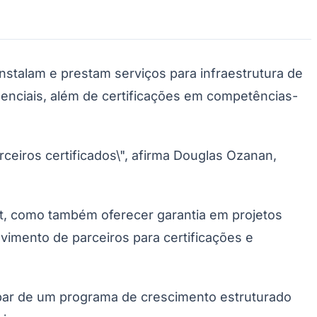
stalam e prestam serviços para infraestrutura de
senciais, além de certificações em competências-
Morato
Taboão da Serra
Embu das Artes
São Roque
eiros certificados\", afirma Douglas Ozanan,
it, como também oferecer garantia em projetos
vimento de parceiros para certificações e
cipar de um programa de crescimento estruturado