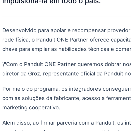
impulsioná-la em todo o país.
Publicidade Legal
Negócios Regionais
Turismo
Segurança Regional
Hospitais Estaduais
Desenvolvido para apoiar e recompensar provedore
Parques & Represas
rede física, o Panduit ONE Partner oferece capaci
Cidades da Região
chave para ampliar as habilidades técnicas e comer
Santana de Parnaíba
Osasco
Carapicuíba
Jandira
Itapevi
Cotia
Pirapora 
Para Sua Empresa
\"Com o Panduit ONE Partner queremos dobrar nossa
Anuncie Regional
Guia de Empresas
diretor da Groz, representante oficial da Panduit no 
Vagas na Região
Novo
Hub de Negócios
Por meio do programa, os integradores conseguem 
Guia Comercial
Selo Verificado
com as soluções da fabricante, acesso a ferrament
Portal Educacional
Agenda de Vestibulares
marketing cooperativo.
Vagas de Emprego
Concursos
Além disso, ao firmar parceria com a Panduit, os i
Panorama Econômico