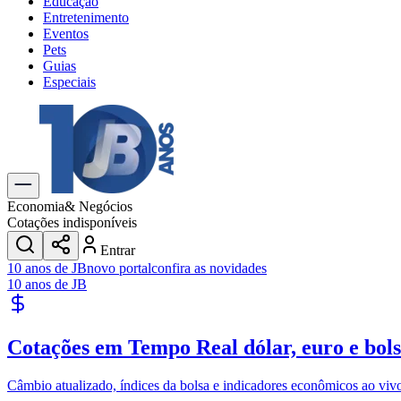
Educação
Entretenimento
Eventos
Pets
Guias
Especiais
Explore Tudo
Últimas Notícias
Previsão do Tempo
Trânsito e Rotas
Dia a Dia & Lazer
Economia
& Negócios
Transportes
Cotações indisponíveis
Gastronomia
Entrar
Cinema & Shows
10 anos de JB
novo portal
confira as novidades
Jogos
Novo
10 anos de JB
Para Sua Empresa
Anuncie no Portal
Cotações em Tempo Real
dólar, euro e bol
Cadastrar Empresa
Divulgar Vagas
Novo
Publicidade Legal
Câmbio atualizado, índices da bolsa e indicadores econômicos ao viv