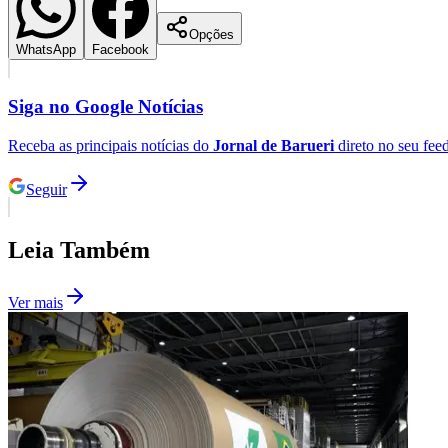
Copa do Brasil
Libertadores
Opções
Sul-Americana
WhatsApp
Facebook
Copa América
Champions League
Premier League
Siga no
Google Notícias
La Liga
Bundesliga
Receba as principais notícias do
Jornal de Barueri
direto no seu fee
Mundial 2026
Times - Ir direto
Seguir
Leia Também
Ver mais