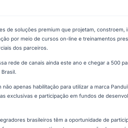
s de soluções premium que projetam, constroem, in
tação por meio de cursos on-line e treinamentos pre
ciais dos parceiros.
do Bom Jesus
Araçariguama
Cajamar
Caieiras
Franco da Rocha
Francisco 
 rede de canais ainda este ano e chegar a 500 parc
Brasil.
não apenas habilitação para utilizar a marca Pandu
as exclusivas e participação em fundos de desenvol
ntegradores brasileiros têm a oportunidade de parti