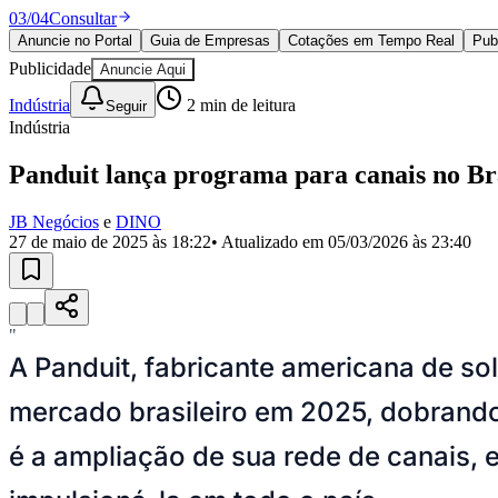
Política
03
/
04
Consultar
Eleições
Anuncie no Portal
Guia de Empresas
Cotações em Tempo Real
Pub
Esportes
Publicidade
Anuncie Aqui
Saúde
Segurança
Indústria
2
min de leitura
Seguir
Cultura
Indústria
Meio Ambiente
Obras
Panduit lança programa para canais no Br
Educação
Bairros de Barueri
JB Negócios
e
DINO
27 de maio de 2025 às 18:22
• Atualizado em
05/03/2026 às 23:40
Selecione sua região
Para notícias da sua região
Aldeia
Aldeia da Serra
Aldeia de Barueri
Alphaville
Bairro Jubran
Belva
Militar
Itapevi
Jandira
Jardim Audir
Jardim Belval
Jardim Califórnia
Jard
"
Cristina
Jardim Maria Helena
Jardim Mutinga
Jardim Paraíso
Jardim Pau
A Panduit, fabricante americana de so
Aldeinha
Osasco
Parque dos Camargos
Parque Imperial
Parque Santa L
Conde
Vila Engenho Novo
Vila Márcia
Vila Nossa Sra. da Escada
Vila
mercado brasileiro em 2025, dobrando
Para Sua Empresa
é a ampliação de sua rede de canais, 
Anuncie no Portal
Guia de Empresas
Divulgar Vagas
Novo