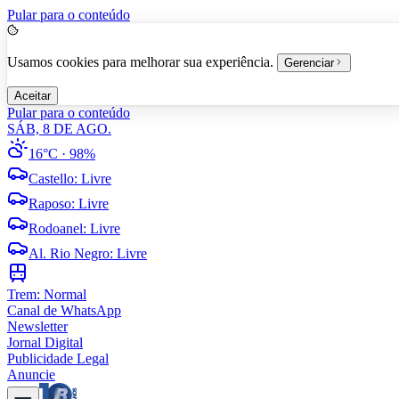
Pular para o conteúdo
Usamos cookies para melhorar sua experiência.
Gerenciar
Aceitar
Pular para o conteúdo
SÁB, 8 DE AGO.
16°C
· 98%
Castello
:
Livre
Raposo
:
Livre
Rodoanel
:
Livre
Al. Rio Negro
:
Livre
Trem:
Normal
Canal de WhatsApp
Newsletter
Jornal Digital
Publicidade Legal
Anuncie