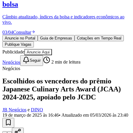
Divulgar Vagas
Novo
bolsa
Publicidade Legal
Câmbio atualizado, índices da bolsa e indicadores econômicos ao
Política
vivo.
Eleições
Esportes
03
/
04
Consultar
Saúde
Segurança
Anuncie no Portal
Guia de Empresas
Cotações em Tempo Real
Cultura
Publique Vagas
Meio Ambiente
Publicidade
Anuncie Aqui
Obras
Educação
Seguir
Negócios
2
min de leitura
Negócios
Bairros de Barueri
Escolhidos os vencedores do prêmio
Selecione sua região
Para notícias da sua região
Japanese Culinary Arts Award (JCAA)
2024-2025, apoiado pelo JCDC
Aldeia
Aldeia da Serra
Aldeia de Barueri
Alphaville
Bairro
Jubran
Belval
Bethaville
Boa
Vista
Califórnia
Carapicuíba
Centro
Chácaras Marco
Cidades da
JB Negócios
e
DINO
Região
Cotia
Cruz Preta
Engenho Novo
Fazenda
19 de março de 2025 às 16:46
• Atualizado em
05/03/2026 às 23:40
Militar
Itapevi
Jandira
Jardim Audir
Jardim Belval
Jardim
Califórnia
Jardim dos Altos
Jardim dos Camargos
Jardim
Esperança
Jardim Graziela
Jardim Iracema
Jardim Itaquiti
Jardim