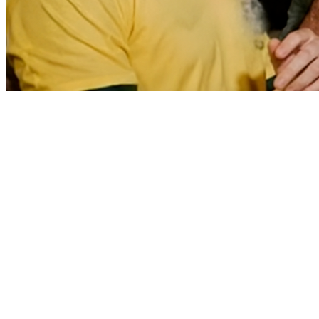
Atlético-MG