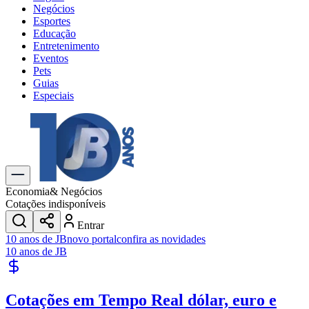
Negócios
Esportes
Educação
Entretenimento
Eventos
Pets
Guias
Especiais
Explore Tudo
Últimas Notícias
Previsão do Tempo
Trânsito e Rotas
Dia a Dia & Lazer
Economia
& Negócios
Transportes
Cotações indisponíveis
Gastronomia
Entrar
Cinema & Shows
10 anos de JB
novo portal
confira as novidades
Jogos
Novo
10 anos de JB
Para Sua Empresa
Anuncie no Portal
Cotações em Tempo Real
dólar, euro e
Cadastrar Empresa