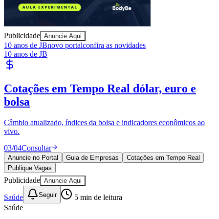
Publicidade
Anuncie Aqui
Bahia
10 anos de JB
novo portal
confira as novidades
10 anos de JB
Publique Vagas
encontre talentos
Publique vagas e encontre os melhores profissionais da região.
04
/
04
Publicar
Anuncie no Portal
Guia de Empresas
Cotações em Tempo Real
Publique Vagas
Publicidade
Anuncie Aqui
Seguir
Saúde
5
min de leitura
Saúde
Blefaroplastia: procedimento que