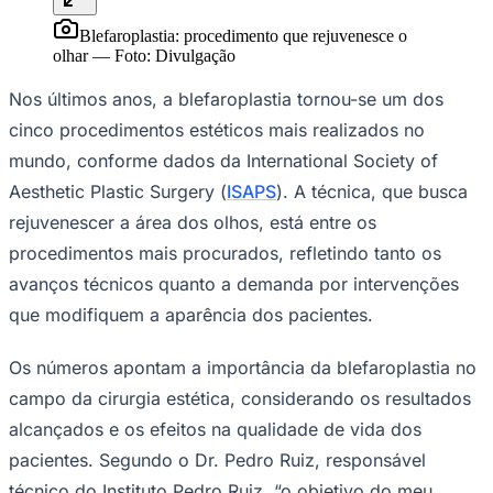
olhar
—
Foto:
Divulgação
Nos últimos anos, a blefaroplastia tornou-se um dos
cinco procedimentos estéticos mais realizados no
mundo, conforme dados da International Society of
Aesthetic Plastic Surgery (
ISAPS
). A técnica, que busca
rejuvenescer a área dos olhos, está entre os
procedimentos mais procurados, refletindo tanto os
avanços técnicos quanto a demanda por intervenções
que modifiquem a aparência dos pacientes.
Os números apontam a importância da blefaroplastia no
Bragantino
campo da cirurgia estética, considerando os resultados
alcançados e os efeitos na qualidade de vida dos
pacientes. Segundo o Dr. Pedro Ruiz, responsável
técnico do Instituto Pedro Ruiz, “o objetivo do meu
procedimento é proporcionar resultados naturais e