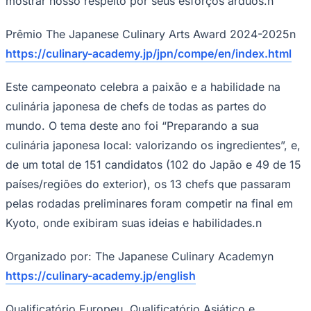
mostrar nosso respeito por seus esforços árduos.n
NBA
NFL
Fórmula 1
Prêmio The Japanese Culinary Arts Award 2024-2025n
UFC
https://culinary-academy.jp/jpn/compe/en/index.html
Tênis (ATP)
MLB
NHL
Este campeonato celebra a paixão e a habilidade na
Atletismo
culinária japonesa de chefs de todas as partes do
Vôlei
NBB
mundo. O tema deste ano foi “Preparando a sua
Competições de Futebol
culinária japonesa local: valorizando os ingredientes”, e,
de um total de 151 candidatos (102 do Japão e 49 de 15
Brasileirão Série A
Brasileirão Série B
países/regiões do exterior), os 13 chefs que passaram
Paulistão
pelas rodadas preliminares foram competir na final em
Copa do Brasil
Libertadores
Kyoto, onde exibiram suas ideias e habilidades.n
Sul-Americana
Copa América
Champions League
Organizado por: The Japanese Culinary Academyn
Premier League
https://culinary-academy.jp/english
La Liga
Bundesliga
Mundial 2026
Qualificatório Europeu, Qualificatório Asiático e