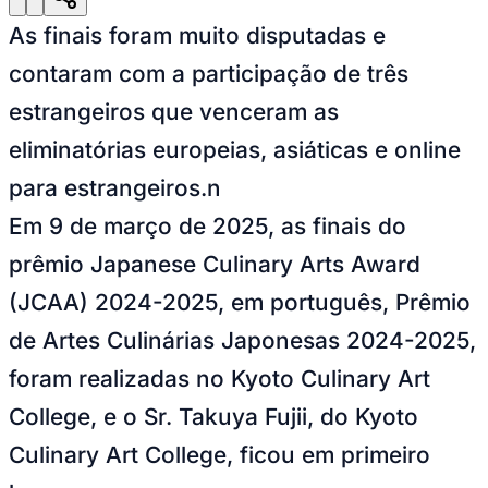
Julio
Jardim Líbano
Jardim Maria Cristina
Jardim Maria Helena
Jardim
Mutinga
Jardim Paraíso
Jardim Paulista
Jardim Reginalice
Jardim São
As finais foram muito disputadas e
Luís
Jardim São Pedro
Jardim São Silvestre
Jardim Silveira
Jardim
Tupã
Jardim Tupanci
Mutinga
Nova Aldeinha
Osasco
Parque dos
contaram com a participação de três
Camargos
Parque Imperial
Parque Santa Luzia
Parque Viana
Pirapora
do Bom Jesus
Recanto Phrynéa
Santana de
estrangeiros que venceram as
Parnaíba
Silveira
Tamboré
Vale do Sol
Vila Barros
Vila Boa Vista
Vila
do Conde
Vila Engenho Novo
Vila Márcia
Vila Nossa Sra. da
eliminatórias europeias, asiáticas e online
Escada
Vila Porto
Votupoca
Para Sua Empresa
para estrangeiros.n
Anuncie no Portal
Em 9 de março de 2025, as finais do
Guia de Empresas
Divulgar Vagas
Novo
prêmio Japanese Culinary Arts Award
Publicidade Legal
(JCAA) 2024-2025, em português, Prêmio
Negócios Regionais
Turismo
de Artes Culinárias Japonesas 2024-2025,
Segurança Regional
foram realizadas no Kyoto Culinary Art
Hospitais Estaduais
Parques & Represas
College, e o Sr. Takuya Fujii, do Kyoto
Cidades da Região
Culinary Art College, ficou em primeiro
Santana de Parnaíba
Osasco
Carapicuíba
Jandira
Itapevi
Cotia
Pirapora
do Bom Jesus
Araçariguama
Cajamar
Caieiras
Franco da