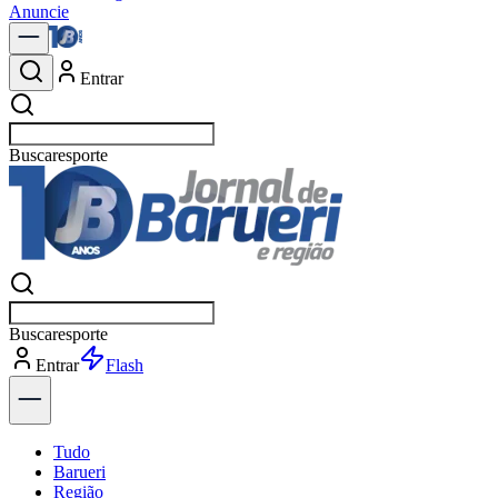
Anuncie
Entrar
Buscar
n
Buscar
n
Entrar
Explorar
Tudo
Barueri
Região