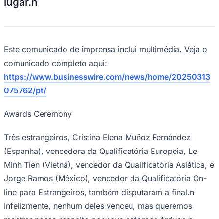
lugar.n
Rocha
Francisco Morato
Taboão da Serra
Embu das Artes
São Roque
Para Sua Empresa
Anuncie Regional
Guia de Empresas
Vagas na Região
Novo
Este comunicado de imprensa inclui multimédia. Veja o
Hub de Negócios
comunicado completo aqui:
Guia Comercial
https://www.businesswire.com/news/home/20250313
Selo Verificado
Portal Educacional
075762/pt/
Agenda de Vestibulares
Vagas de Emprego
Awards Ceremony
Concursos
Panorama Econômico
Três estrangeiros, Cristina Elena Muñoz Fernández
Panorama Econômico
(Espanha), vencedora da Qualificatória Europeia, Le
Para Sua Empresa
Minh Tien (Vietnã), vencedor da Qualificatória Asiática, e
Jorge Ramos (México), vencedor da Qualificatória On-
Anuncie no Portal
Verificar Empresa
Novo
line para Estrangeiros, também disputaram a final.n
Anunciar Vagas
Novo
Infelizmente, nenhum deles venceu, mas queremos
Publicidade Legal