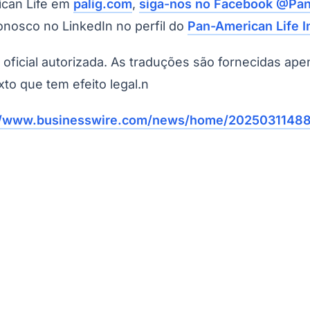
ican Life em
palig.com
,
siga-nos no Facebook @Pan
nosco no LinkedIn no perfil do
Pan-American Life 
o oficial autorizada. As traduções são fornecidas ap
xto que tem efeito legal.n
//www.businesswire.com/news/home/20250311488