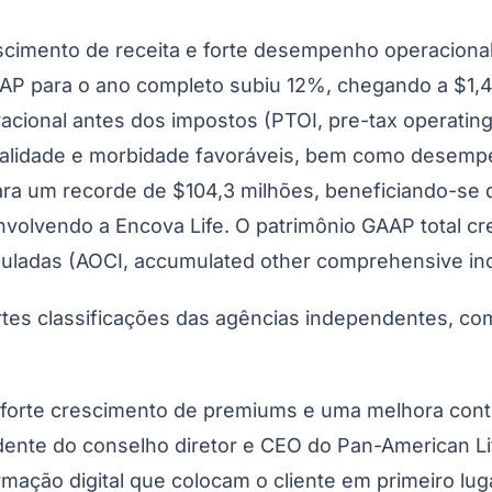
cimento de receita e forte desempenho operacional,
AAP para o ano completo subiu 12%, chegando a $1,4
racional antes dos impostos (PTOI, pre-tax operatin
talidade e morbidade favoráveis, bem como desempen
do Bom Jesus
Araçariguama
Cajamar
Caieiras
Franco da Rocha
Francisco 
para um recorde de $104,3 milhões, beneficiando-se
volvendo a Encova Life. O patrimônio GAAP total cr
uladas (AOCI, accumulated other comprehensive inc
ortes classificações das agências independentes, co
, forte crescimento de premiums e uma melhora cont
idente do conselho diretor e CEO do Pan-American L
ação digital que colocam o cliente em primeiro luga