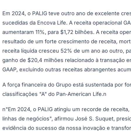
Publicidade Legal
Em 2024, o PALIG teve outro ano de excelente cres
Negócios Regionais
Turismo
sucedidas da Encova Life. A receita operacional G
Segurança Regional
Hospitais Estaduais
aumentaram 11%, para $1,72 bilhões. A receita ope
Parques & Represas
resultado de um forte crescimento de receita, mor
Cidades da Região
Santana de Parnaíba
Osasco
Carapicuíba
Jandira
Itapevi
Cotia
Pirapora 
receita líquida cresceu 52% de um ano ao outro, 
Para Sua Empresa
ganho de $20,4 milhões relacionado à transação en
Anuncie Regional
GAAP, excluindo outras receitas abrangentes acum
Guia de Empresas
Vagas na Região
Novo
A força financeira do Grupo está sustentada por f
Hub de Negócios
Guia Comercial
classificações "A" do Pan‑American Life.n
Selo Verificado
Portal Educacional
Agenda de Vestibulares
n"Em 2024, o PALIG atingiu um recorde de receita
Vagas de Emprego
Concursos
linhas de negócios", afirmou José S. Suquet, pres
Panorama Econômico
evidência do sucesso da nossa inovação e transform