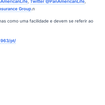
AmericanLife
,
Twitter @PanAmericanLife
,
Insurance Group
.n
enas como uma facilidade e devem se referir ao
963/pt/