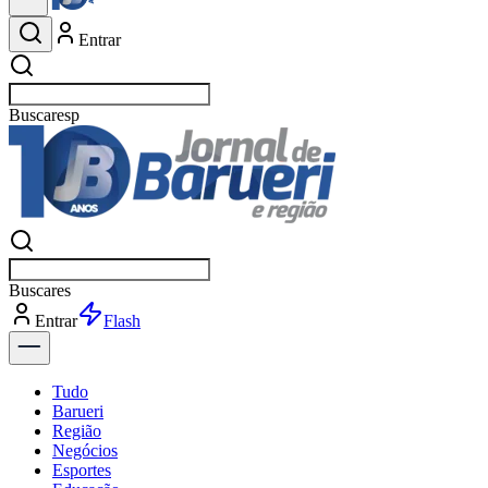
Entrar
Buscar
esportes
Buscar
esportes
Entrar
Flash
Tudo
Barueri
Região
Negócios
Esportes