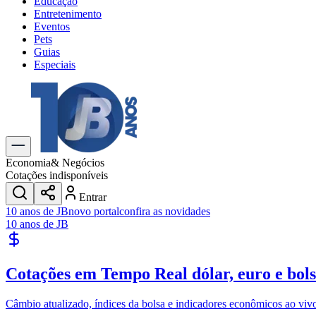
Educação
Entretenimento
Eventos
Pets
Guias
Especiais
Explore Tudo
Últimas Notícias
Previsão do Tempo
Trânsito e Rotas
Dia a Dia & Lazer
Economia
& Negócios
Transportes
Cotações indisponíveis
Gastronomia
Entrar
Cinema & Shows
10 anos de JB
novo portal
confira as novidades
Jogos
Novo
10 anos de JB
Para Sua Empresa
Anuncie no Portal
Cotações em Tempo Real
dólar, euro e bol
Cadastrar Empresa
Divulgar Vagas
Novo
Publicidade Legal
Câmbio atualizado, índices da bolsa e indicadores econômicos ao viv