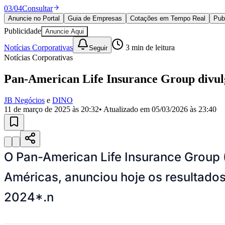
Política
03
/
04
Consultar
Eleições
Anuncie no Portal
Guia de Empresas
Cotações em Tempo Real
Pub
Esportes
Publicidade
Anuncie Aqui
Saúde
Segurança
Notícias Corporativas
3
min de leitura
Seguir
Cultura
Notícias Corporativas
Meio Ambiente
Obras
Pan-American Life Insurance Group divulg
Educação
Bairros de Barueri
JB Negócios
e
DINO
11 de março de 2025 às 20:32
• Atualizado em
05/03/2026 às 23:40
Selecione sua região
Para notícias da sua região
Aldeia
Aldeia da Serra
Aldeia de Barueri
Alphaville
Bairro Jubran
Belva
Militar
Itapevi
Jandira
Jardim Audir
Jardim Belval
Jardim Califórnia
Jard
O Pan-American Life Insurance Group (
Cristina
Jardim Maria Helena
Jardim Mutinga
Jardim Paraíso
Jardim Pau
Aldeinha
Osasco
Parque dos Camargos
Parque Imperial
Parque Santa L
Américas, anunciou hoje os resultado
Conde
Vila Engenho Novo
Vila Márcia
Vila Nossa Sra. da Escada
Vila
Para Sua Empresa
2024*.n
Anuncie no Portal
Guia de Empresas
Divulgar Vagas
Novo