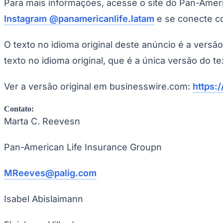
Para mais informações, acesse o site do Pan-Amer
Copa do Brasil
Libertadores
Instagram @panamericanlife.latam
e se conecte co
Sul-Americana
Copa América
Champions League
O texto no idioma original deste anúncio é a versã
Premier League
La Liga
texto no idioma original, que é a única versão do te
Bundesliga
Mundial 2026
Ver a versão original em businesswire.com:
https:
Times - Ir direto
Contato:
Marta C. Reevesn
Pan-American Life Insurance Groupn
MReeves@palig.com
Isabel Abislaimann