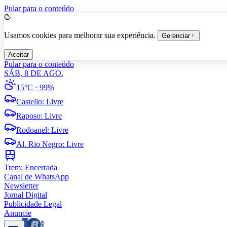
Pular para o conteúdo
Usamos cookies para melhorar sua experiência.
Gerenciar
Aceitar
Pular para o conteúdo
SÁB, 8 DE AGO.
15°C
· 99%
Castello
:
Livre
Raposo
:
Livre
Rodoanel
:
Livre
Al. Rio Negro
:
Livre
Trem:
Encerrada
Canal de WhatsApp
Newsletter
Jornal Digital
Publicidade Legal
Anuncie