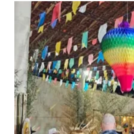
Julio
Jardim Líbano
Jardim Maria Cristina
Jardim Maria Helena
Jardim
Mutinga
Jardim Paraíso
Jardim Paulista
Jardim Reginalice
Jardim São
Luís
Jardim São Pedro
Jardim São Silvestre
Jardim Silveira
Jardim
Tupã
Jardim Tupanci
Mutinga
Nova Aldeinha
Osasco
Parque dos
Camargos
Parque Imperial
Parque Santa Luzia
Parque Viana
Pirapora
do Bom Jesus
Recanto Phrynéa
Santana de
Parnaíba
Silveira
Tamboré
Vale do Sol
Vila Barros
Vila Boa Vista
Vila
do Conde
Vila Engenho Novo
Vila Márcia
Vila Nossa Sra. da
Escada
Vila Porto
Votupoca
Para Sua Empresa
Anuncie no Portal
Guia de Empresas
Divulgar Vagas
Novo
Publicidade Legal
Negócios Regionais
Turismo
Segurança Regional
Hospitais Estaduais
Parques & Represas
Cidades da Região
Santana de Parnaíba
Osasco
Carapicuíba
Jandira
Itapevi
Cotia
Pirapora
do Bom Jesus
Araçariguama
Cajamar
Caieiras
Franco da