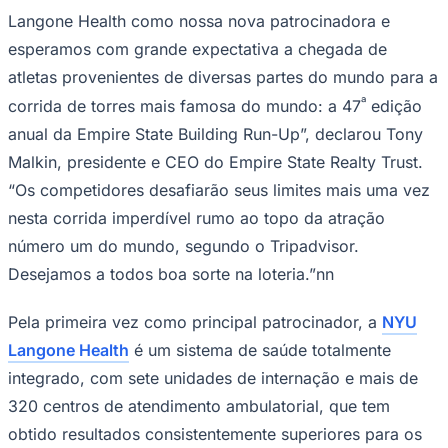
esperamos com grande expectativa a chegada de
atletas provenientes de diversas partes do mundo para a
ª
corrida de torres mais famosa do mundo: a 47
edição
anual da Empire State Building Run-Up”, declarou Tony
Malkin, presidente e CEO do Empire State Realty Trust.
“Os competidores desafiarão seus limites mais uma vez
nesta corrida imperdível rumo ao topo da atração
número um do mundo, segundo o Tripadvisor.
Desejamos a todos boa sorte na loteria.”nn
Goiás
Pela primeira vez como principal patrocinador, a
NYU
Langone Health
é um sistema de saúde totalmente
integrado, com sete unidades de internação e mais de
320 centros de atendimento ambulatorial, que tem
obtido resultados consistentemente superiores para os
pacientes por meio de um foco rigoroso na qualidade,
resultando em algumas das taxas de mortalidade mais