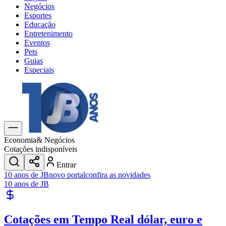
Negócios
Esportes
Educação
Entretenimento
Eventos
Pets
Guias
Especiais
Explore Tudo
Últimas Notícias
Previsão do Tempo
Trânsito e Rotas
Dia a Dia & Lazer
Economia
& Negócios
Transportes
Cotações indisponíveis
Gastronomia
Entrar
Cinema & Shows
10 anos de JB
novo portal
confira as novidades
Jogos
Novo
10 anos de JB
Para Sua Empresa
Anuncie no Portal
Cotações em Tempo Real
dólar, euro e
Cadastrar Empresa