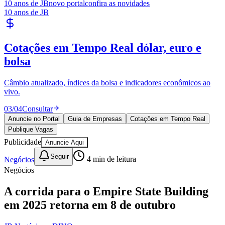
10 anos de JB
novo portal
confira as novidades
Sport
10 anos de JB
Publique Vagas
encontre talentos
Publique vagas e encontre os melhores profissionais da região.
04
/
04
Publicar
Anuncie no Portal
Guia de Empresas
Cotações em Tempo Real
Publique Vagas
Publicidade
Anuncie Aqui
Seguir
Negócios
4
min de leitura
Negócios
A corrida para o Empire State Building
em 2025 retorna em 8 de outubro
JB Negócios e DINO
15 de julho de 2025 às 13:09