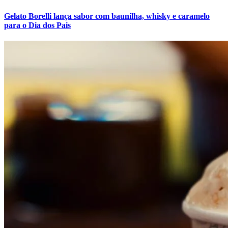
Fluminense
Gelato Borelli lança sabor com baunilha, whisky e caramelo
para o Dia dos Pais