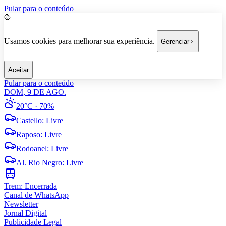
Pular para o conteúdo
Usamos cookies para melhorar sua experiência.
Gerenciar
Aceitar
Pular para o conteúdo
DOM, 9 DE AGO.
20°C
· 70%
Castello
:
Livre
Raposo
:
Livre
Rodoanel
:
Livre
Al. Rio Negro
:
Livre
Trem:
Encerrada
Canal de WhatsApp
Newsletter
Jornal Digital
Publicidade Legal