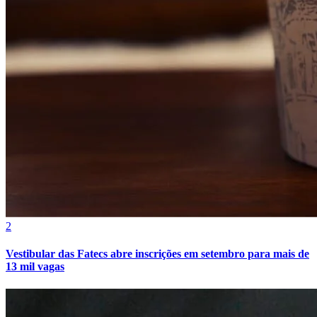
Vasco
2
Vestibular das Fatecs abre inscrições em setembro para mais de
13 mil vagas