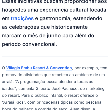
Essas iniciativas buscam proporcionar aos
NBA
NFL
hóspedes uma experiência cultural focada
Fórmula 1
UFC
em
tradições
e gastronomia, estendendo
Tênis (ATP)
MLB
as celebrações que historicamente
NHL
Atletismo
marcam o mês de junho para além do
Vôlei
NBB
período convencional.
Competições de Futebol
Brasileirão Série A
Brasileirão Série B
Paulistão
O
Villagio Embu Resort & Convention
, por exemplo, tem
Copa do Brasil
promovido atividades que remetem ao ambiente de um
Libertadores
Sul-Americana
arraiá. “A programação busca atender a todas as
Copa América
idades
"
, comenta Gilberto José Pacheco, do marketing
Champions League
Premier League
do resort. Para o público infantil, o resort oferece o
La Liga
“Arraiá Kids”, com brincadeiras típicas como pescaria,
Bundesliga
Mundial 2026
boca do palhaço e corrida do saco. Além disso, a