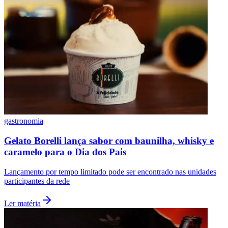
gastronomia
São Paulo
Gelato Borelli lança sabor com baunilha, whisky e
caramelo para o Dia dos Pais
Lançamento por tempo limitado pode ser encontrado nas unidades
participantes da rede
Ler matéria