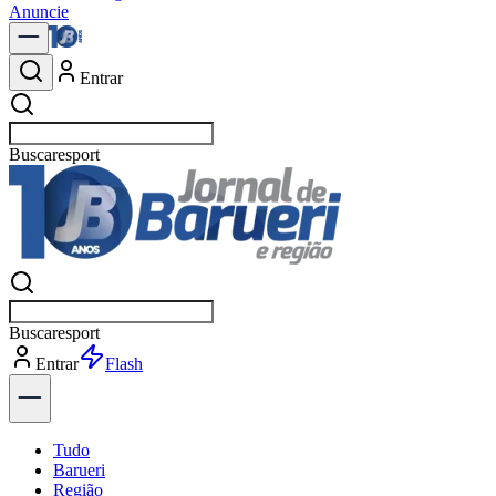
Anuncie
Entrar
Buscar
p
Buscar
p
Entrar
Explorar
Tudo
Barueri
Região