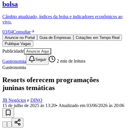
Divulgar Vagas
Novo
bolsa
Publicidade Legal
Câmbio atualizado, índices da bolsa e indicadores econômicos ao
Política
vivo.
Eleições
Esportes
03
/
04
Consultar
Saúde
Segurança
Anuncie no Portal
Guia de Empresas
Cotações em Tempo Real
Cultura
Publique Vagas
Meio Ambiente
Publicidade
Anuncie Aqui
Obras
Educação
Seguir
Gastronomia
2
min de leitura
Gastronomia
Bairros de Barueri
Resorts oferecem programações
Selecione sua região
Para notícias da sua região
juninas temáticas
Aldeia
Aldeia da Serra
Aldeia de Barueri
Alphaville
Bairro
JB Negócios
e
DINO
Jubran
Belval
Bethaville
Boa
15 de julho de 2025 às 13:20
• Atualizado em
03/06/2026 às 20:06
Vista
Califórnia
Carapicuíba
Centro
Chácaras Marco
Cidades da
Região
Cotia
Cruz Preta
Engenho Novo
Fazenda
Militar
Itapevi
Jandira
Jardim Audir
Jardim Belval
Jardim
Califórnia
Jardim dos Altos
Jardim dos Camargos
Jardim
Esperança
Jardim Graziela
Jardim Iracema
Jardim Itaquiti
Jardim