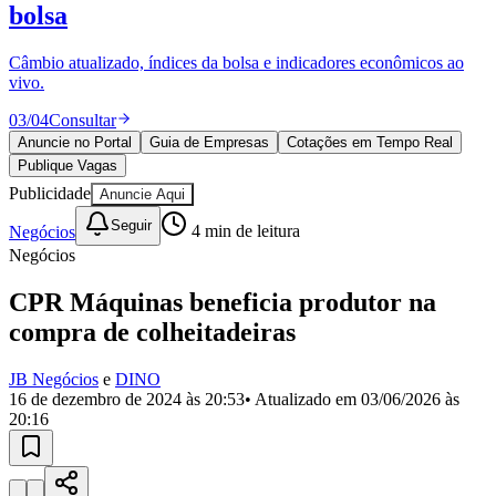
Divulgar Vagas
Novo
bolsa
Publicidade Legal
Câmbio atualizado, índices da bolsa e indicadores econômicos ao
Política
vivo.
Eleições
Esportes
03
/
04
Consultar
Saúde
Segurança
Anuncie no Portal
Guia de Empresas
Cotações em Tempo Real
Cultura
Publique Vagas
Meio Ambiente
Publicidade
Anuncie Aqui
Obras
Educação
Seguir
Negócios
4
min de leitura
Negócios
Bairros de Barueri
CPR Máquinas beneficia produtor na
Selecione sua região
Para notícias da sua região
compra de colheitadeiras
Aldeia
Aldeia da Serra
Aldeia de Barueri
Alphaville
Bairro
JB Negócios
e
DINO
Jubran
Belval
Bethaville
Boa
16 de dezembro de 2024 às 20:53
• Atualizado em
03/06/2026 às
Vista
Califórnia
Carapicuíba
Centro
Chácaras Marco
Cidades da
20:16
Região
Cotia
Cruz Preta
Engenho Novo
Fazenda
Militar
Itapevi
Jandira
Jardim Audir
Jardim Belval
Jardim
Califórnia
Jardim dos Altos
Jardim dos Camargos
Jardim
Esperança
Jardim Graziela
Jardim Iracema
Jardim Itaquiti
Jardim