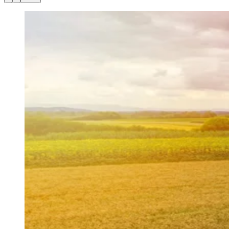
Julio
Jardim Líbano
Jardim Maria Cristina
Jardim Maria Helena
Jardim
Mutinga
Jardim Paraíso
Jardim Paulista
Jardim Reginalice
Jardim São
Luís
Jardim São Pedro
Jardim São Silvestre
Jardim Silveira
Jardim
Tupã
Jardim Tupanci
Mutinga
Nova Aldeinha
Osasco
Parque dos
Camargos
Parque Imperial
Parque Santa Luzia
Parque Viana
Pirapora
do Bom Jesus
Recanto Phrynéa
Santana de
Parnaíba
Silveira
Tamboré
Vale do Sol
Vila Barros
Vila Boa Vista
Vila
do Conde
Vila Engenho Novo
Vila Márcia
Vila Nossa Sra. da
Escada
Vila Porto
Votupoca
Para Sua Empresa
Anuncie no Portal
Guia de Empresas
Divulgar Vagas
Novo
Publicidade Legal
Negócios Regionais
Turismo
Segurança Regional
Hospitais Estaduais
Parques & Represas
Cidades da Região
Santana de Parnaíba
Osasco
Carapicuíba
Jandira
Itapevi
Cotia
Pirapora
do Bom Jesus
Araçariguama
Cajamar
Caieiras
Franco da