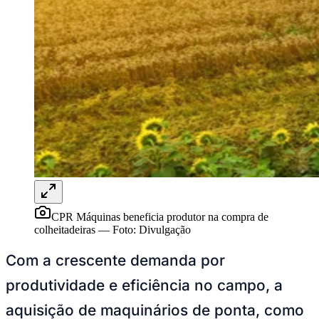
Rocha
Francisco Morato
Taboão da Serra
Embu das Artes
São Roque
Para Sua Empresa
Anuncie Regional
Guia de Empresas
Vagas na Região
Novo
Hub de Negócios
Guia Comercial
Selo Verificado
Portal Educacional
Agenda de Vestibulares
Vagas de Emprego
Concursos
Panorama Econômico
Panorama Econômico
CPR Máquinas beneficia produtor na compra de
colheitadeiras
—
Foto:
Divulgação
Para Sua Empresa
Com a crescente demanda por
Anuncie no Portal
Verificar Empresa
Novo
produtividade e eficiência no campo, a
Anunciar Vagas
Novo
Publicidade Legal
aquisição de maquinários de ponta, como