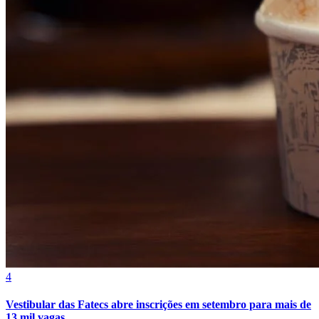
Athletico-PR
4
Vestibular das Fatecs abre inscrições em setembro para mais de
13 mil vagas