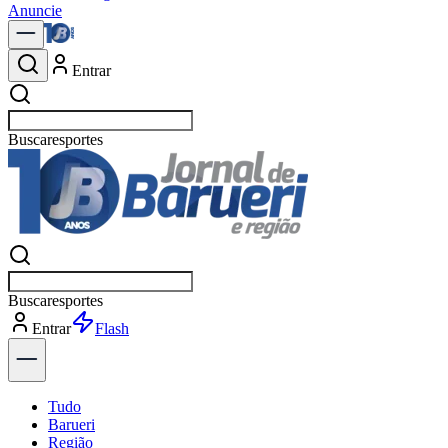
Anuncie
Entrar
Buscar
política
Buscar
política
Entrar
Explorar
Tudo
Barueri
Região