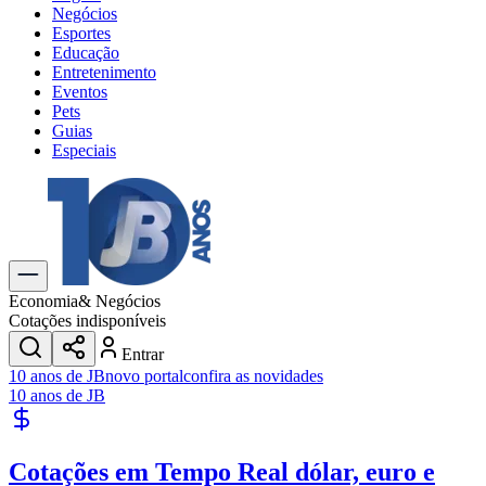
Negócios
Esportes
Educação
Entretenimento
Eventos
Pets
Guias
Especiais
Explore Tudo
Últimas Notícias
Previsão do Tempo
Trânsito e Rotas
Dia a Dia & Lazer
Economia
& Negócios
Transportes
Cotações indisponíveis
Gastronomia
Entrar
Cinema & Shows
10 anos de JB
novo portal
confira as novidades
Jogos
Novo
10 anos de JB
Para Sua Empresa
Anuncie no Portal
Cotações em Tempo Real
dólar, euro e
Cadastrar Empresa