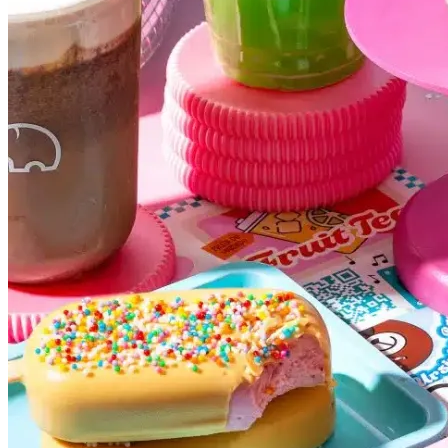
Atlético-MG