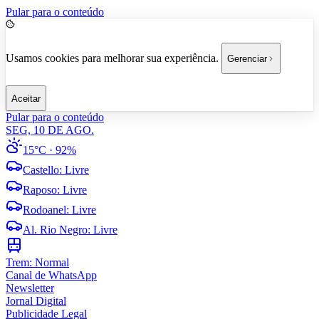
Pular para o conteúdo
Usamos cookies para melhorar sua experiência.
Gerenciar
Aceitar
Pular para o conteúdo
SEG, 10 DE AGO.
15°C
· 92%
Castello
:
Livre
Raposo
:
Livre
Rodoanel
:
Livre
Al. Rio Negro
:
Livre
Trem:
Normal
Canal de WhatsApp
Newsletter
Jornal Digital
Publicidade Legal