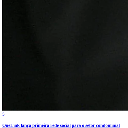
Sport
5
OneLink lança primeira rede social para o setor condominial