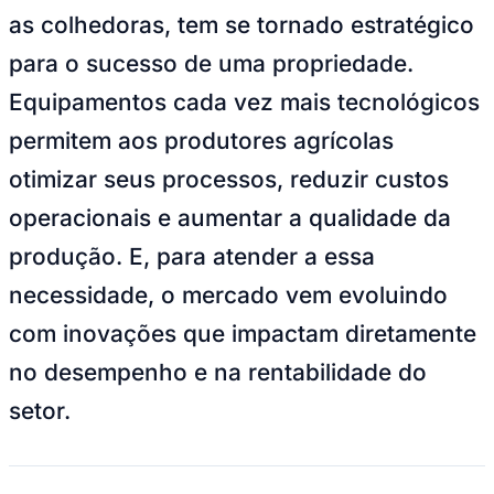
NBA
as colhedoras, tem se tornado estratégico
NFL
Fórmula 1
para o sucesso de uma propriedade.
UFC
Tênis (ATP)
Equipamentos cada vez mais tecnológicos
MLB
NHL
permitem aos produtores agrícolas
Atletismo
Vôlei
otimizar seus processos, reduzir custos
NBB
operacionais e aumentar a qualidade da
Competições de Futebol
produção. E, para atender a essa
Brasileirão Série A
Brasileirão Série B
necessidade, o mercado vem evoluindo
Paulistão
Copa do Brasil
com inovações que impactam diretamente
Libertadores
Sul-Americana
no desempenho e na rentabilidade do
Copa América
Champions League
setor.
Premier League
La Liga
Bundesliga
Mundial 2026