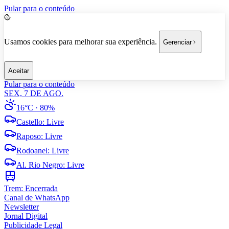
Pular para o conteúdo
Usamos cookies para melhorar sua experiência.
Gerenciar
Aceitar
Pular para o conteúdo
SEX, 7 DE AGO.
16°C
· 80%
Castello
:
Livre
Raposo
:
Livre
Rodoanel
:
Livre
Al. Rio Negro
:
Livre
Trem:
Encerrada
Canal de WhatsApp
Newsletter
Jornal Digital
Publicidade Legal