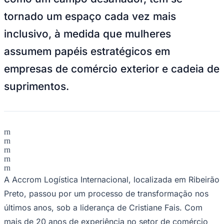
Sport
inclusivo, à medida que mulheres
assumem papéis estratégicos em
empresas de comércio exterior e cadeia de
suprimentos.
rn
rn
rn
rn
rn
A Accrom Logística Internacional, localizada em Ribeirão
Preto, passou por um processo de transformação nos
últimos anos, sob a liderança de Cristiane Fais. Com
mais de 20 anos de experiência no setor de comércio
exterior, ela tem atuado na gestão de equipes e projetos,