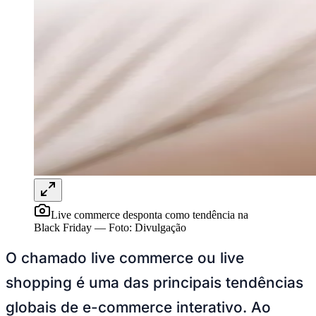
Rocha
Francisco Morato
Taboão da Serra
Embu das Artes
São Roque
Para Sua Empresa
Anuncie Regional
Guia de Empresas
Vagas na Região
Novo
Hub de Negócios
Guia Comercial
Selo Verificado
Portal Educacional
Agenda de Vestibulares
Vagas de Emprego
Concursos
Panorama Econômico
Panorama Econômico
Live commerce desponta como tendência na
Black Friday
—
Foto:
Divulgação
Para Sua Empresa
O chamado live commerce ou live
Anuncie no Portal
Verificar Empresa
Novo
shopping é uma das principais tendências
Anunciar Vagas
Novo
Publicidade Legal
globais de e-commerce interativo. Ao