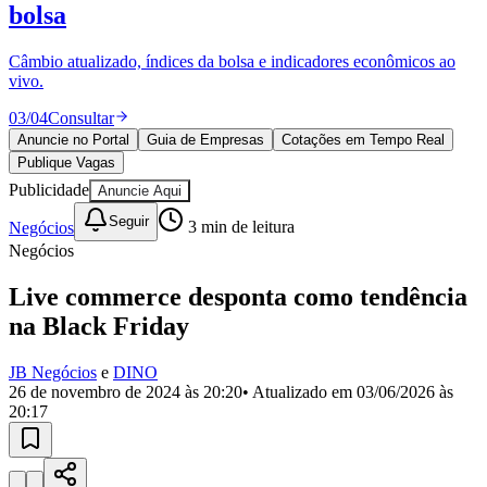
Divulgar Vagas
Novo
bolsa
Publicidade Legal
Câmbio atualizado, índices da bolsa e indicadores econômicos ao
Política
vivo.
Eleições
Esportes
03
/
04
Consultar
Saúde
Segurança
Anuncie no Portal
Guia de Empresas
Cotações em Tempo Real
Cultura
Publique Vagas
Meio Ambiente
Publicidade
Anuncie Aqui
Obras
Educação
Seguir
Negócios
3
min de leitura
Negócios
Bairros de Barueri
Live commerce desponta como tendência
Selecione sua região
Para notícias da sua região
na Black Friday
Aldeia
Aldeia da Serra
Aldeia de Barueri
Alphaville
Bairro
JB Negócios
e
DINO
Jubran
Belval
Bethaville
Boa
26 de novembro de 2024 às 20:20
• Atualizado em
03/06/2026 às
Vista
Califórnia
Carapicuíba
Centro
Chácaras Marco
Cidades da
20:17
Região
Cotia
Cruz Preta
Engenho Novo
Fazenda
Militar
Itapevi
Jandira
Jardim Audir
Jardim Belval
Jardim
Califórnia
Jardim dos Altos
Jardim dos Camargos
Jardim
Esperança
Jardim Graziela
Jardim Iracema
Jardim Itaquiti
Jardim