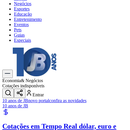
Negócios
Esportes
Educação
Entretenimento
Eventos
Pets
Guias
Especiais
Explore Tudo
Últimas Notícias
Previsão do Tempo
Trânsito e Rotas
Dia a Dia & Lazer
Economia
& Negócios
Transportes
Cotações indisponíveis
Gastronomia
Entrar
Cinema & Shows
10 anos de JB
novo portal
confira as novidades
Jogos
Novo
10 anos de JB
Para Sua Empresa
Anuncie no Portal
Cotações em Tempo Real
dólar, euro e
Cadastrar Empresa