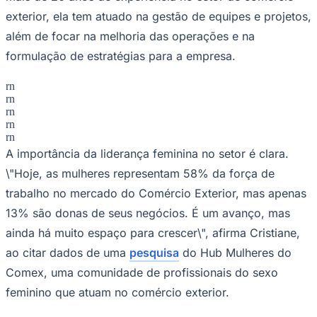
além de focar na melhoria das operações e na
formulação de estratégias para a empresa.
rn
Juventude
rn
rn
rn
rn
A importância da liderança feminina no setor é clara.
\"Hoje, as mulheres representam 58% da força de
trabalho no mercado do Comércio Exterior, mas apenas
13% são donas de seus negócios. É um avanço, mas
ainda há muito espaço para crescer\", afirma Cristiane,
ao citar dados de uma
pesquisa
do Hub Mulheres do
Comex, uma comunidade de profissionais do sexo
feminino que atuam no comércio exterior.
A Accrom oferece soluções completas em comércio
exterior, incluindo sourcing, transporte internacional e