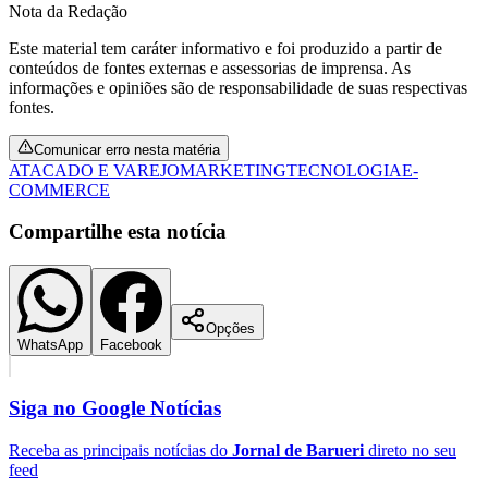
Nota da Redação
Este material tem caráter informativo e foi produzido a partir de
conteúdos de fontes externas e assessorias de imprensa. As
informações e opiniões são de responsabilidade de suas respectivas
fontes.
Comunicar erro nesta matéria
ATACADO E VAREJO
MARKETING
TECNOLOGIA
E-
COMMERCE
Compartilhe esta notícia
Opções
Santos
WhatsApp
Facebook
Siga no
Google Notícias
Receba as principais notícias do
Jornal de Barueri
direto no seu
feed