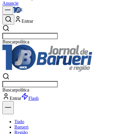
Anuncie
Entrar
Buscar
notícias em B
Buscar
notícias em B
Entrar
Explorar
Tudo
Barueri
Região