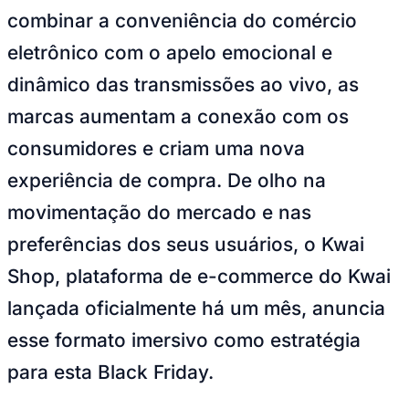
NBA
combinar a conveniência do comércio
NFL
Fórmula 1
eletrônico com o apelo emocional e
UFC
Tênis (ATP)
dinâmico das transmissões ao vivo, as
MLB
NHL
marcas aumentam a conexão com os
Atletismo
Vôlei
consumidores e criam uma nova
NBB
experiência de compra. De olho na
Competições de Futebol
movimentação do mercado e nas
Brasileirão Série A
Brasileirão Série B
preferências dos seus usuários, o Kwai
Paulistão
Copa do Brasil
Shop, plataforma de e-commerce do Kwai
Libertadores
Sul-Americana
lançada oficialmente há um mês, anuncia
Copa América
Champions League
esse formato imersivo como estratégia
Premier League
La Liga
para esta Black Friday.
Bundesliga
Mundial 2026