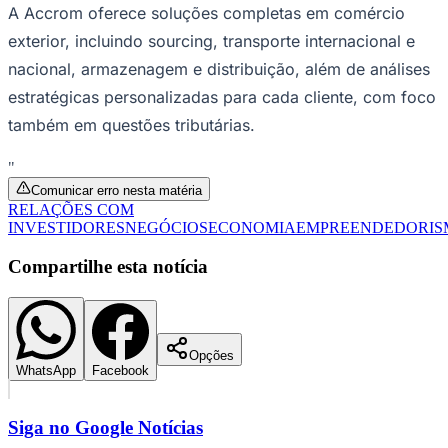
nacional, armazenagem e distribuição, além de análises
estratégicas personalizadas para cada cliente, com foco
também em questões tributárias.
"
Comunicar erro nesta matéria
Ceará
RELAÇÕES COM
INVESTIDORES
NEGÓCIOS
ECONOMIA
EMPREENDEDORIS
Compartilhe esta notícia
Opções
WhatsApp
Facebook
Siga no
Google Notícias
Receba as principais notícias do
Jornal de Barueri
direto no seu
feed