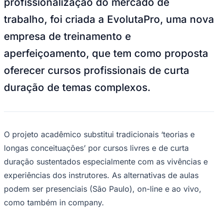
profissionalização do mercado de
NBA
NFL
trabalho, foi criada a EvolutaPro, uma nova
Fórmula 1
UFC
empresa de treinamento e
Tênis (ATP)
MLB
aperfeiçoamento, que tem como proposta
NHL
Atletismo
oferecer cursos profissionais de curta
Vôlei
NBB
duração de temas complexos.
Competições de Futebol
Brasileirão Série A
Brasileirão Série B
Paulistão
O projeto acadêmico substitui tradicionais ‘teorias e
Copa do Brasil
longas conceituações’ por cursos livres e de curta
Libertadores
Sul-Americana
duração sustentados especialmente com as vivências e
Copa América
experiências dos instrutores. As alternativas de aulas
Champions League
Premier League
podem ser presenciais (São Paulo), on-line e ao vivo,
La Liga
como também in company.
Bundesliga
Mundial 2026