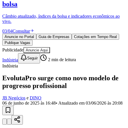
Divulgar Vagas
Novo
bolsa
Publicidade Legal
Câmbio atualizado, índices da bolsa e indicadores econômicos ao
Política
vivo.
Eleições
Esportes
03
/
04
Consultar
Saúde
Segurança
Anuncie no Portal
Guia de Empresas
Cotações em Tempo Real
Cultura
Publique Vagas
Meio Ambiente
Publicidade
Anuncie Aqui
Obras
Educação
Seguir
Indústria
2
min de leitura
Indústria
Bairros de Barueri
EvolutaPro surge como novo modelo de
Selecione sua região
Para notícias da sua região
progresso profissional
Aldeia
Aldeia da Serra
Aldeia de Barueri
Alphaville
Bairro
JB Negócios
e
DINO
Jubran
Belval
Bethaville
Boa
06 de junho de 2025 às 16:48
• Atualizado em
03/06/2026 às 20:08
Vista
Califórnia
Carapicuíba
Centro
Chácaras Marco
Cidades da
Região
Cotia
Cruz Preta
Engenho Novo
Fazenda
Militar
Itapevi
Jandira
Jardim Audir
Jardim Belval
Jardim
Califórnia
Jardim dos Altos
Jardim dos Camargos
Jardim
Esperança
Jardim Graziela
Jardim Iracema
Jardim Itaquiti
Jardim