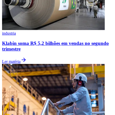
industria
Klabin soma R$ 5,2 bilhões em vendas no segundo
trimestre
Ler matéria
Flamengo