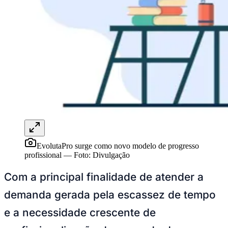
Rocha
Francisco Morato
Taboão da Serra
Embu das Artes
São Roque
Para Sua Empresa
Anuncie Regional
Guia de Empresas
Vagas na Região
Novo
Hub de Negócios
Guia Comercial
Selo Verificado
Portal Educacional
Agenda de Vestibulares
Vagas de Emprego
Concursos
Panorama Econômico
EvolutaPro surge como novo modelo de progresso
Panorama Econômico
profissional
—
Foto:
Divulgação
Para Sua Empresa
Com a principal finalidade de atender a
Anuncie no Portal
demanda gerada pela escassez de tempo
Verificar Empresa
Novo
Anunciar Vagas
Novo
e a necessidade crescente de
Publicidade Legal