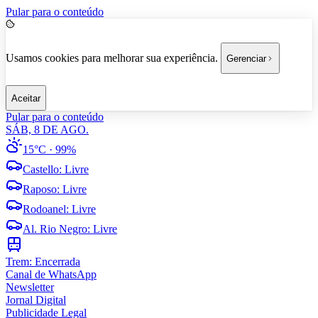
Pular para o conteúdo
Usamos cookies para melhorar sua experiência.
Gerenciar
Aceitar
Pular para o conteúdo
SÁB, 8 DE AGO.
15°C
· 99%
Castello
:
Livre
Raposo
:
Livre
Rodoanel
:
Livre
Al. Rio Negro
:
Livre
Trem:
Encerrada
Canal de WhatsApp
Newsletter
Jornal Digital
Publicidade Legal