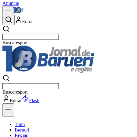
Anuncie
Entrar
Buscar
no
Buscar
no
Entrar
Explorar
Tudo
Barueri
Região