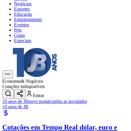
Negócios
Esportes
Educação
Entretenimento
Eventos
Pets
Guias
Especiais
Explore Tudo
Últimas Notícias
Previsão do Tempo
Trânsito e Rotas
Dia a Dia & Lazer
Economia
& Negócios
Transportes
Cotações indisponíveis
Gastronomia
Entrar
Cinema & Shows
10 anos de JB
novo portal
confira as novidades
Jogos
Novo
10 anos de JB
Para Sua Empresa
Anuncie no Portal
Cotações em Tempo Real
dólar, euro e
Cadastrar Empresa