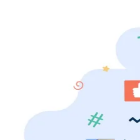
Julio
Jardim Líbano
Jardim Maria Cristina
Jardim Maria Helena
Jardim
Mutinga
Jardim Paraíso
Jardim Paulista
Jardim Reginalice
Jardim São
Luís
Jardim São Pedro
Jardim São Silvestre
Jardim Silveira
Jardim
Tupã
Jardim Tupanci
Mutinga
Nova Aldeinha
Osasco
Parque dos
Camargos
Parque Imperial
Parque Santa Luzia
Parque Viana
Pirapora
do Bom Jesus
Recanto Phrynéa
Santana de
Parnaíba
Silveira
Tamboré
Vale do Sol
Vila Barros
Vila Boa Vista
Vila
do Conde
Vila Engenho Novo
Vila Márcia
Vila Nossa Sra. da
Escada
Vila Porto
Votupoca
Para Sua Empresa
Anuncie no Portal
Guia de Empresas
Divulgar Vagas
Novo
Publicidade Legal
Negócios Regionais
Turismo
Segurança Regional
Hospitais Estaduais
Parques & Represas
Cidades da Região
Santana de Parnaíba
Osasco
Carapicuíba
Jandira
Itapevi
Cotia
Pirapora
do Bom Jesus
Araçariguama
Cajamar
Caieiras
Franco da