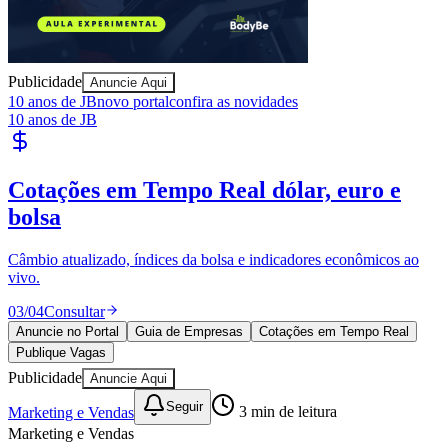
Publicidade
Anuncie Aqui
10 anos de JB
novo portal
confira as novidades
10 anos de JB
Publique Vagas
encontre talentos
Publique vagas e encontre os melhores profissionais da região.
04
/
04
Publicar
Anuncie no Portal
Guia de Empresas
Cotações em Tempo Real
Publique Vagas
Publicidade
Anuncie Aqui
Seguir
Marketing e Vendas
3
min de leitura
Marketing e Vendas
Tecnológico de Monterrey Abre Inscrição