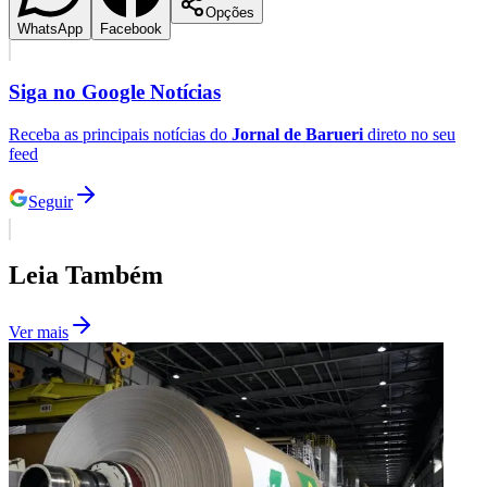
Opções
WhatsApp
Facebook
Siga no
Google Notícias
Receba as principais notícias do
Jornal de Barueri
direto no seu
feed
Seguir
Leia Também
Ver mais
Santos