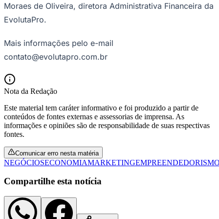
Moraes de Oliveira, diretora Administrativa Financeira da
EvolutaPro.
Mais informações pelo e-mail
contato@evolutapro.com.br
Nota da Redação
Este material tem caráter informativo e foi produzido a partir de
conteúdos de fontes externas e assessorias de imprensa. As
São Paulo
informações e opiniões são de responsabilidade de suas respectivas
fontes.
Comunicar erro nesta matéria
NEGÓCIOS
ECONOMIA
MARKETING
EMPREENDEDORISM
Compartilhe esta notícia