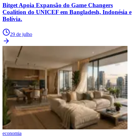
Bitget Apoia Expansão do Game Changers
Coalition do UNICEF em Bangladesh, Indonésia e
Bolívia.
29 de julho
economia