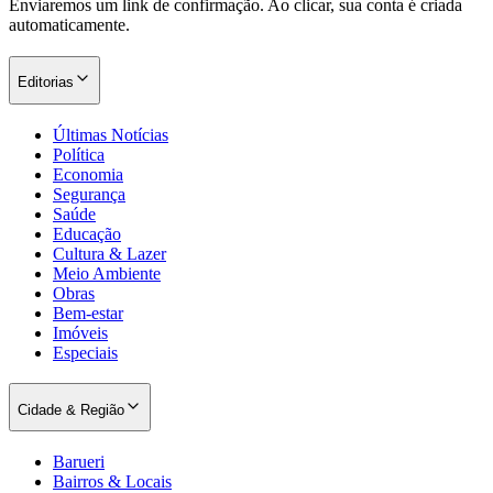
Enviaremos um link de confirmação. Ao clicar, sua conta é criada
automaticamente.
Editorias
Últimas Notícias
Política
Economia
Segurança
Saúde
Educação
Cultura & Lazer
Meio Ambiente
Obras
Bem-estar
Imóveis
Especiais
Cidade & Região
Barueri
Bairros & Locais