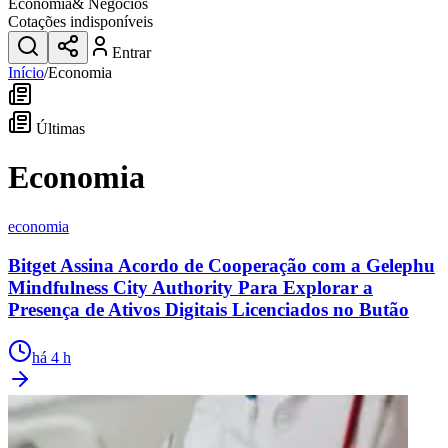
Economia
& Negócios
Cotações indisponíveis
Entrar
Início
/
Economia
Últimas
Economia
economia
Bitget Assina Acordo de Cooperação com a Gelephu
Mindfulness City Authority Para Explorar a
Presença de Ativos Digitais Licenciados no Butão
há 4 h