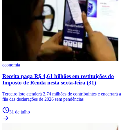
economia
Receita paga R$ 4,61 bilhões em restituições do
Imposto de Renda nesta sexta-feira (31)
Terceiro lote atenderá 2,74 milhões de contribuintes e encerrará a
fila das declarações de 2026 sem pendências
31 de julho