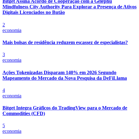
Bitget Assina Acordo de Cooperação com a Gelephu
Mindfulness City Authority Para Explorar a Presença de Ativos
Digitais Licenciados no Butão
2
economia
Mais bolsas de residência reduzem escassez de especialistas?
3
economia
Ações Tokenizadas Disparam 140% em 2026 Segundo
Mapeamento do Mercado da Nova Pesquisa da DeFiLlama
4
economia
Bitget Integra Gráficos do TradingView para o Mercado de
Commodities (CFD)
5
economia