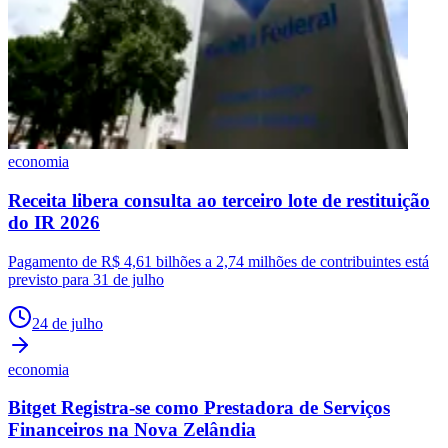
economia
Receita libera consulta ao terceiro lote de restituição
do IR 2026
Pagamento de R$ 4,61 bilhões a 2,74 milhões de contribuintes está
previsto para 31 de julho
24 de julho
economia
Bitget Registra-se como Prestadora de Serviços
Financeiros na Nova Zelândia