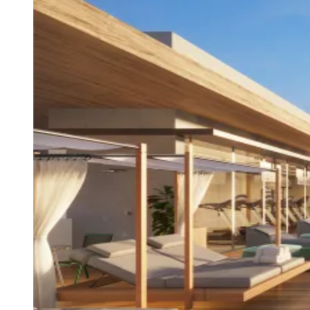
Rocha
Francisco Morato
Taboão da Serra
Embu das Artes
São Roque
Para Sua Empresa
Anuncie Regional
Guia de Empresas
Vagas na Região
Novo
Hub de Negócios
Guia Comercial
Selo Verificado
Portal Educacional
Agenda de Vestibulares
Vagas de Emprego
Concursos
Panorama Econômico
Panorama Econômico
Para Sua Empresa
Anuncie no Portal
Verificar Empresa
Novo
Anunciar Vagas
Novo
Publicidade Legal