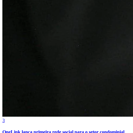
Fortaleza
3
OneLink lança primeira rede social para o setor condominial