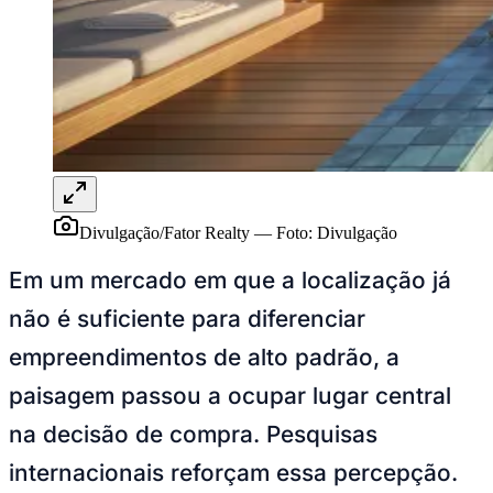
NBA
NFL
Fórmula 1
UFC
Tênis (ATP)
MLB
NHL
Atletismo
Vôlei
NBB
Competições de Futebol
Divulgação/Fator Realty
—
Foto:
Divulgação
Brasileirão Série A
Em um mercado em que a localização já
Brasileirão Série B
Paulistão
não é suficiente para diferenciar
Copa do Brasil
Libertadores
empreendimentos de alto padrão, a
Sul-Americana
Copa América
paisagem passou a ocupar lugar central
Champions League
Premier League
na decisão de compra. Pesquisas
La Liga
Bundesliga
internacionais reforçam essa percepção.
Mundial 2026