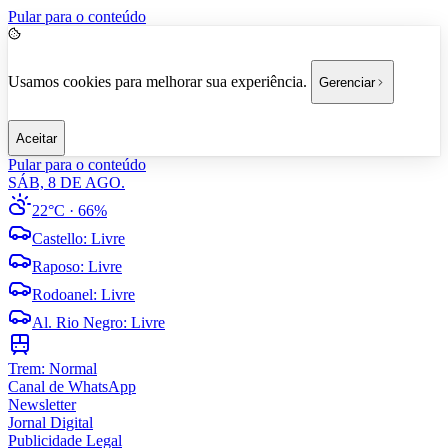
Pular para o conteúdo
Usamos cookies para melhorar sua experiência.
Gerenciar
Aceitar
Pular para o conteúdo
SÁB, 8 DE AGO.
22°C
· 66%
Castello
:
Livre
Raposo
:
Livre
Rodoanel
:
Livre
Al. Rio Negro
:
Livre
Trem:
Normal
Canal de WhatsApp
Newsletter
Jornal Digital
Publicidade Legal