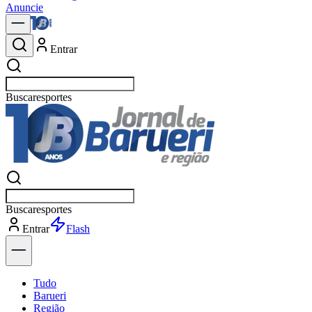
Anuncie
Entrar
Buscar
política
Buscar
política
Entrar
Explorar
Tudo
Barueri
Região