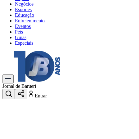
Negócios
Esportes
Educação
Entretenimento
Eventos
Pets
Guias
Especiais
Explore Tudo
Últimas Notícias
Previsão do Tempo
Trânsito e Rotas
Dia a Dia & Lazer
Jornal de Barueri
Transportes
Entrar
Gastronomia
Cinema & Shows
Jogos
Novo
Para Sua Empresa
Anuncie no Portal
Cadastrar Empresa