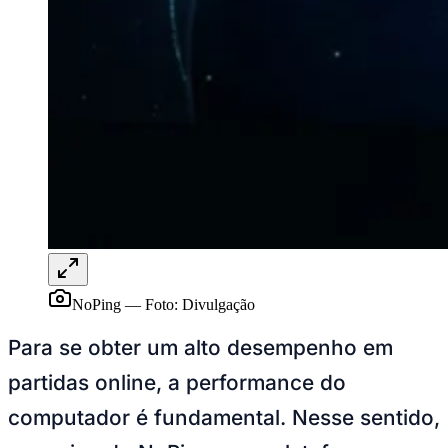
o serviço do NoPing, uma plataforma
voltada para a otimização de conexões em
jogos online, atende usuários em
diferentes regiões e permite o acesso a
pontos de conexão em diversos
continentes.
Goiás
No Brasil, a empresa possui servidores em cidades
como São Paulo, Rio de Janeiro, Brasília, Fortaleza,
Curitiba, Porto Alegre, Recife e Belo Horizonte. A
distribuição desses servidores amplia as opções de
roteamento para os usuários conectados em diferentes
regiões do país. Segundo a empresa, a plataforma