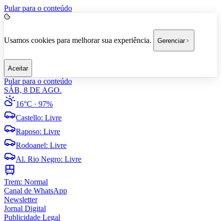
Pular para o conteúdo
Usamos cookies para melhorar sua experiência.
Gerenciar
Aceitar
Pular para o conteúdo
SÁB, 8 DE AGO.
16°C
· 97%
Castello
:
Livre
Raposo
:
Livre
Rodoanel
:
Livre
Al. Rio Negro
:
Livre
Trem:
Normal
Canal de WhatsApp
Newsletter
Jornal Digital
Publicidade Legal