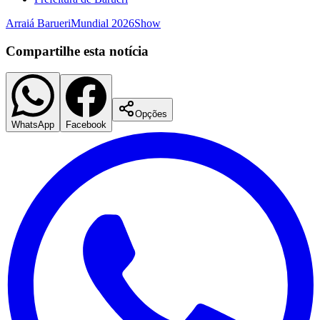
Arraiá Barueri
Mundial 2026
Show
Compartilhe esta notícia
Opções
Palmeiras
WhatsApp
Facebook