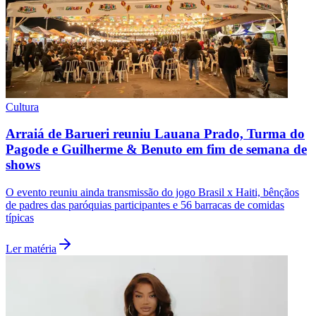
Fluminense
Cultura
Arraiá de Barueri reuniu Lauana Prado, Turma do
Pagode e Guilherme & Benuto em fim de semana de
shows
O evento reuniu ainda transmissão do jogo Brasil x Haiti, bênçãos
de padres das paróquias participantes e 56 barracas de comidas
típicas
Ler matéria