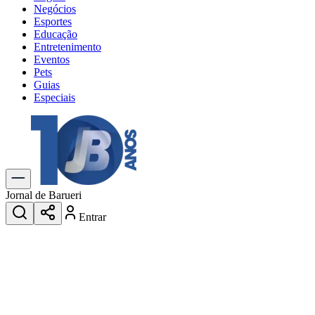
Negócios
Esportes
Educação
Entretenimento
Eventos
Pets
Guias
Especiais
Explore Tudo
Últimas Notícias
Previsão do Tempo
Trânsito e Rotas
Dia a Dia & Lazer
Jornal de Barueri
Transportes
Entrar
Gastronomia
Cinema & Shows
Jogos
Novo
Para Sua Empresa
Anuncie no Portal
Cadastrar Empresa