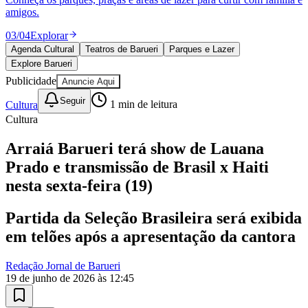
Julio
Jardim Líbano
Jardim Maria Cristina
Jardim Maria Helena
Jardim
amigos.
Mutinga
Jardim Paraíso
Jardim Paulista
Jardim Reginalice
Jardim São
Luís
Jardim São Pedro
Jardim São Silvestre
Jardim Silveira
Jardim
03
/
04
Explorar
Tupã
Jardim Tupanci
Mutinga
Nova Aldeinha
Osasco
Parque dos
Agenda Cultural
Teatros de Barueri
Parques e Lazer
Camargos
Parque Imperial
Parque Santa Luzia
Parque Viana
Pirapora
Explore Barueri
do Bom Jesus
Recanto Phrynéa
Santana de
Parnaíba
Silveira
Tamboré
Vale do Sol
Vila Barros
Vila Boa Vista
Vila
Publicidade
Anuncie Aqui
do Conde
Vila Engenho Novo
Vila Márcia
Vila Nossa Sra. da
Seguir
Escada
Vila Porto
Votupoca
Cultura
1
min de leitura
Para Sua Empresa
Cultura
Anuncie no Portal
Arraiá Barueri terá show de Lauana
Guia de Empresas
Divulgar Vagas
Novo
Prado e transmissão de Brasil x Haiti
Publicidade Legal
nesta sexta-feira (19)
Negócios Regionais
Turismo
Partida da Seleção Brasileira será exibida
Segurança Regional
em telões após a apresentação da cantora
Hospitais Estaduais
Parques & Represas
Redação Jornal de Barueri
Cidades da Região
19 de junho de 2026 às 12:45
Santana de Parnaíba
Osasco
Carapicuíba
Jandira
Itapevi
Cotia
Pirapora
do Bom Jesus
Araçariguama
Cajamar
Caieiras
Franco da