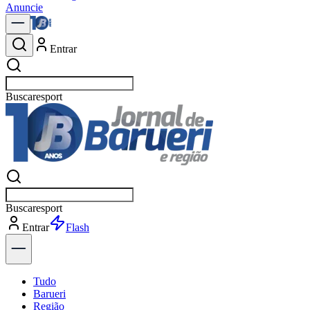
Anuncie
Entrar
Buscar
not
Buscar
not
Entrar
Explorar
Tudo
Barueri
Região