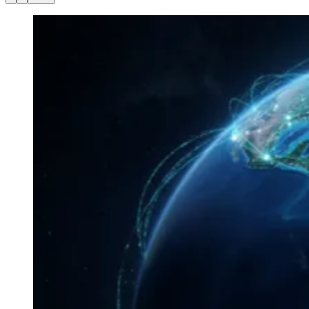
Ceará
NoPing
—
Foto:
Divulgação
Para se obter um alto desempenho em
partidas online, a performance do
computador é fundamental. Nesse sentido,