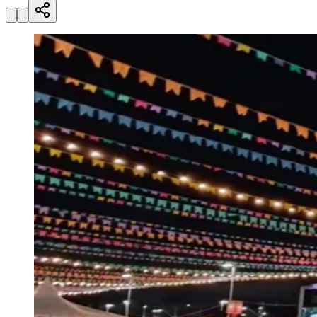
Rocha
Francisco Morato
Taboão da Serra
Embu das Artes
São Roque
Para Sua Empresa
Anuncie Regional
Guia de Empresas
Vagas na Região
Novo
Hub de Negócios
Guia Comercial
Selo Verificado
Portal Educacional
Agenda de Vestibulares
Vagas de Emprego
Concursos
Panorama Econômico
Panorama Econômico
Para Sua Empresa
Anuncie no Portal
Verificar Empresa
Novo
Anunciar Vagas
Novo
Publicidade Legal