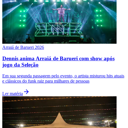
Arraiá de Barueri 2026
Dennis anima Arraiá de Barueri com show após
jogo da Seleção
Em sua segunda passagem pelo evento, o artista misturou hits atuais
e clássicos do funk raiz para milhares de pessoas
Ler matéria