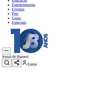
Educação
Entretenimento
Eventos
Pets
Guias
Especiais
Explore Tudo
Últimas Notícias
Previsão do Tempo
Trânsito e Rotas
Dia a Dia & Lazer
Jornal de Barueri
Transportes
Entrar
Gastronomia
Cinema & Shows
Jogos
Novo
Para Sua Empresa
Anuncie no Portal
Cadastrar Empresa
Divulgar Vagas
Novo
Publicidade Legal