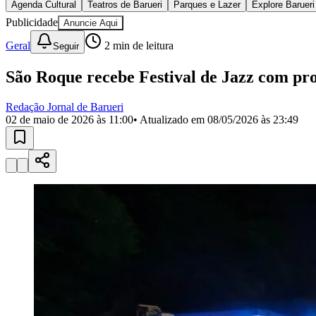
Agenda Cultural
Teatros de Barueri
Parques e Lazer
Explore Barueri
Copa do Brasil
Libertadores
Publicidade
Anuncie Aqui
Sul-Americana
Geral
2
min de leitura
Copa América
Seguir
Champions League
Premier League
São Roque recebe Festival de Jazz com pr
La Liga
Bundesliga
Redação Jornal de Barueri
Mundial 2026
02 de maio de 2026 às 11:00
• Atualizado em
08/05/2026 às 23:49
Times - Ir direto