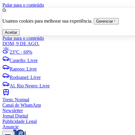
Pular para o conteúdo
Usamos cookies para melhorar sua experiência.
Gerenciar
Aceitar
Pular para o conteúdo
DOM, 9 DE AGO.
23°C
· 69%
Castello
:
Livre
Raposo
:
Livre
Rodoanel
:
Livre
Al. Rio Negro
:
Livre
Trem:
Normal
Canal de WhatsApp
Newsletter
Jornal Digital
Publicidade Legal
Anuncie