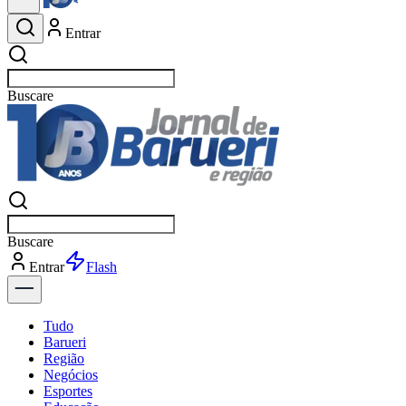
Entrar
Buscar
esportes
Buscar
esportes
Entrar
Flash
Tudo
Barueri
Região
Negócios
Esportes