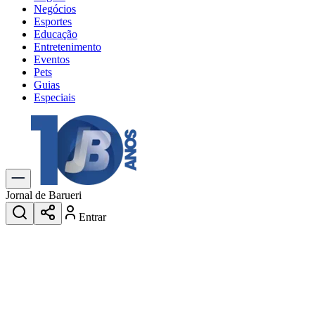
Negócios
Esportes
Educação
Entretenimento
Eventos
Pets
Guias
Especiais
Explore Tudo
Últimas Notícias
Previsão do Tempo
Trânsito e Rotas
Dia a Dia & Lazer
Jornal de Barueri
Transportes
Entrar
Gastronomia
Cinema & Shows
Jogos
Novo
Para Sua Empresa
Anuncie no Portal
Cadastrar Empresa