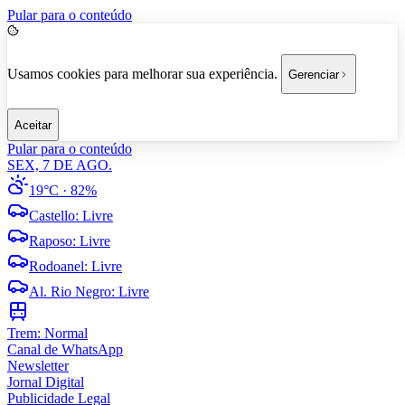
Pular para o conteúdo
Usamos cookies para melhorar sua experiência.
Gerenciar
Aceitar
Pular para o conteúdo
SEX, 7 DE AGO.
19°C
· 82%
Castello
:
Livre
Raposo
:
Livre
Rodoanel
:
Livre
Al. Rio Negro
:
Livre
Trem:
Normal
Canal de WhatsApp
Newsletter
Jornal Digital
Publicidade Legal