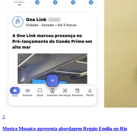
2
Atlético-MG
Mostra Mosaico apresenta abordagem Reggio Emilia no Rio