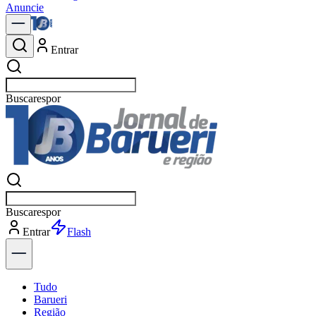
Anuncie
Entrar
Buscar
n
Buscar
n
Entrar
Explorar
Tudo
Barueri
Região