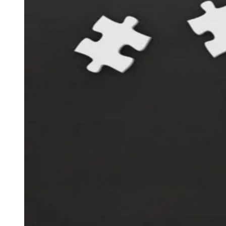
Rocha
Francisco Morato
Taboão da Serra
Embu das Artes
São Roque
Para Sua Empresa
Anuncie Regional
Guia de Empresas
Vagas na Região
Novo
Hub de Negócios
Guia Comercial
Selo Verificado
Portal Educacional
Agenda de Vestibulares
Vagas de Emprego
Concursos
Panorama Econômico
Panorama Econômico
Para Sua Empresa
Anuncie no Portal
Verificar Empresa
Novo
Anunciar Vagas
Novo
Publicidade Legal