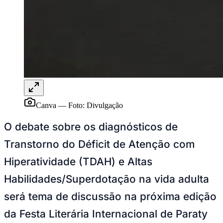
NBA
NFL
Fórmula 1
UFC
Tênis (ATP)
MLB
NHL
Atletismo
Vôlei
NBB
Competições de Futebol
Canva
—
Foto:
Divulgação
Brasileirão Série A
O debate sobre os diagnósticos de
Brasileirão Série B
Paulistão
Transtorno do Déficit de Atenção com
Copa do Brasil
Libertadores
Hiperatividade (TDAH) e Altas
Sul-Americana
Copa América
Habilidades/Superdotação na vida adulta
Champions League
Premier League
será tema de discussão na próxima edição
La Liga
Bundesliga
da Festa Literária Internacional de Paraty
Mundial 2026