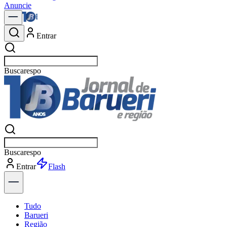
Anuncie
Entrar
Buscar
polít
Buscar
polít
Entrar
Explorar
Tudo
Barueri
Região