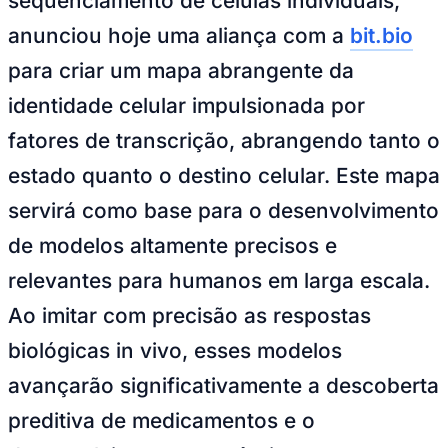
sequenciamento de células individuais,
Rocha
Francisco Morato
Taboão da Serra
Embu das Artes
São Roque
Para Sua Empresa
anunciou hoje uma aliança com a
bit.bio
Anuncie Regional
para criar um mapa abrangente da
Guia de Empresas
Vagas na Região
Novo
identidade celular impulsionada por
Hub de Negócios
fatores de transcrição, abrangendo tanto o
Guia Comercial
Selo Verificado
estado quanto o destino celular. Este mapa
Portal Educacional
Agenda de Vestibulares
servirá como base para o desenvolvimento
Vagas de Emprego
Concursos
de modelos altamente precisos e
Panorama Econômico
relevantes para humanos em larga escala.
Panorama Econômico
Ao imitar com precisão as respostas
Para Sua Empresa
biológicas
in vivo
, esses modelos
Anuncie no Portal
avançarão significativamente a descoberta
Verificar Empresa
Novo
Anunciar Vagas
Novo
preditiva de medicamentos e o
Publicidade Legal