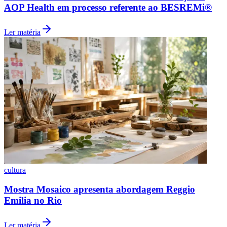
AOP Health em processo referente ao BESREMi®
Fluminense
Ler matéria
cultura
Mostra Mosaico apresenta abordagem Reggio
Emilia no Rio
Ler matéria