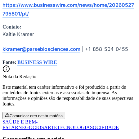
https://www.businesswire.com/news/home/20260527
795801/pt/
Contato:
Kaitie Kramer
kkramer@parsebiosciences.com
| +1-858-504-0455
Fonte:
BUSINESS WIRE
Nota da Redação
Este material tem caráter informativo e foi produzido a partir de
conteúdos de fontes externas e assessorias de imprensa. As
informações e opiniões são de responsabilidade de suas respectivas
fontes.
Comunicar erro nesta matéria
Flamengo
SAÚDE E BEM-
ESTAR
NEGÓCIOS
ARTE
TECNOLOGIA
SOCIEDADE