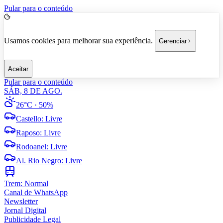
Pular para o conteúdo
Usamos cookies para melhorar sua experiência.
Gerenciar
Aceitar
Pular para o conteúdo
SÁB, 8 DE AGO.
26°C
· 50%
Castello
:
Livre
Raposo
:
Livre
Rodoanel
:
Livre
Al. Rio Negro
:
Livre
Trem:
Normal
Canal de WhatsApp
Newsletter
Jornal Digital
Publicidade Legal