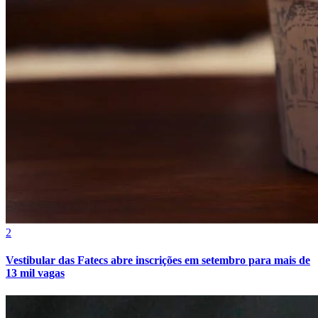
Internacional
2
Vestibular das Fatecs abre inscrições em setembro para mais de
13 mil vagas