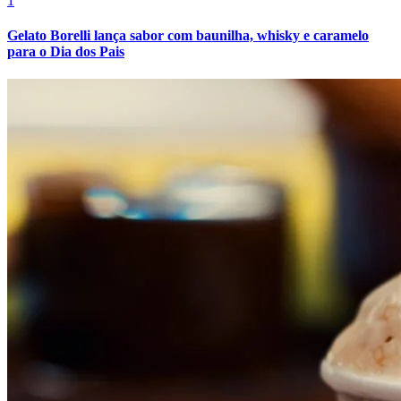
1
Gelato Borelli lança sabor com baunilha, whisky e caramelo
para o Dia dos Pais
Grêmio