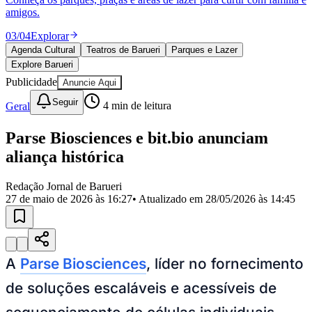
Julio
Jardim Líbano
Jardim Maria Cristina
Jardim Maria Helena
Jardim
amigos.
Mutinga
Jardim Paraíso
Jardim Paulista
Jardim Reginalice
Jardim São
Luís
Jardim São Pedro
Jardim São Silvestre
Jardim Silveira
Jardim
03
/
04
Explorar
Tupã
Jardim Tupanci
Mutinga
Nova Aldeinha
Osasco
Parque dos
Agenda Cultural
Teatros de Barueri
Parques e Lazer
Camargos
Parque Imperial
Parque Santa Luzia
Parque Viana
Pirapora
Explore Barueri
do Bom Jesus
Recanto Phrynéa
Santana de
Parnaíba
Silveira
Tamboré
Vale do Sol
Vila Barros
Vila Boa Vista
Vila
Publicidade
Anuncie Aqui
do Conde
Vila Engenho Novo
Vila Márcia
Vila Nossa Sra. da
Seguir
Escada
Vila Porto
Votupoca
Geral
4
min de leitura
Para Sua Empresa
Parse Biosciences e bit.bio anunciam
Anuncie no Portal
Guia de Empresas
aliança histórica
Divulgar Vagas
Novo
Publicidade Legal
Redação Jornal de Barueri
27 de maio de 2026 às 16:27
• Atualizado em
28/05/2026 às 14:45
Negócios Regionais
Turismo
Segurança Regional
Hospitais Estaduais
Parques & Represas
A
Parse Biosciences
, líder no fornecimento
Cidades da Região
de soluções escaláveis ​​e acessíveis de
Santana de Parnaíba
Osasco
Carapicuíba
Jandira
Itapevi
Cotia
Pirapora
do Bom Jesus
Araçariguama
Cajamar
Caieiras
Franco da