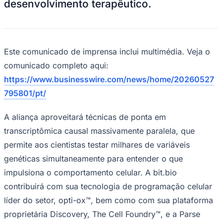
desenvolvimento terapêutico.
NBA
NFL
Fórmula 1
UFC
Tênis (ATP)
MLB
Este comunicado de imprensa inclui multimédia. Veja o
NHL
comunicado completo aqui:
Atletismo
Vôlei
https://www.businesswire.com/news/home/20260527
NBB
795801/pt/
Competições de Futebol
A aliança aproveitará técnicas de ponta em
Brasileirão Série A
Brasileirão Série B
transcriptômica causal massivamente paralela, que
Paulistão
permite aos cientistas testar milhares de variáveis ​​
Copa do Brasil
Libertadores
genéticas simultaneamente para entender o que
Sul-Americana
Copa América
impulsiona o comportamento celular. A bit.bio
Champions League
contribuirá com sua tecnologia de programação celular
Premier League
La Liga
líder do setor, opti-ox™, bem como com sua plataforma
Bundesliga
proprietária Discovery, The Cell Foundry™, e a Parse
Mundial 2026