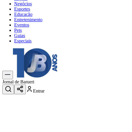
Negócios
Esportes
Educação
Entretenimento
Eventos
Pets
Guias
Especiais
Explore Tudo
Últimas Notícias
Previsão do Tempo
Trânsito e Rotas
Dia a Dia & Lazer
Jornal de Barueri
Transportes
Entrar
Gastronomia
Cinema & Shows
Jogos
Novo
Para Sua Empresa
Anuncie no Portal
Cadastrar Empresa