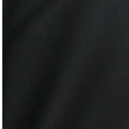
Atlético-MG