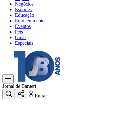
Negócios
Esportes
Educação
Entretenimento
Eventos
Pets
Guias
Especiais
Explore Tudo
Últimas Notícias
Previsão do Tempo
Trânsito e Rotas
Dia a Dia & Lazer
Jornal de Barueri
Transportes
Entrar
Gastronomia
Cinema & Shows
Jogos
Novo
Para Sua Empresa
Anuncie no Portal
Cadastrar Empresa