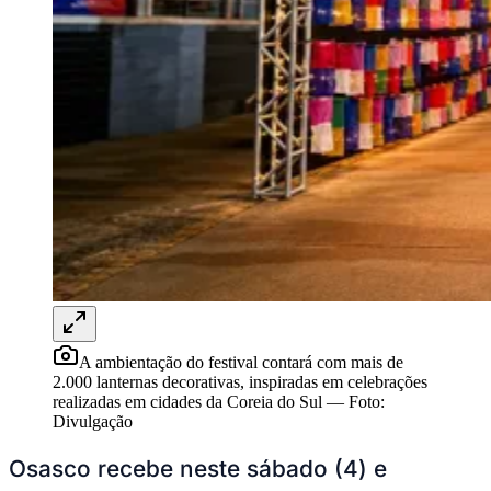
NBA
NFL
Fórmula 1
UFC
Tênis (ATP)
MLB
NHL
Atletismo
Vôlei
NBB
Competições de Futebol
Brasileirão Série A
Brasileirão Série B
Paulistão
Copa do Brasil
Libertadores
Sul-Americana
A ambientação do festival contará com mais de
Copa América
2.000 lanternas decorativas, inspiradas em celebrações
Champions League
realizadas em cidades da Coreia do Sul
—
Foto:
Premier League
Divulgação
La Liga
Bundesliga
Osasco recebe neste sábado (4) e
Mundial 2026