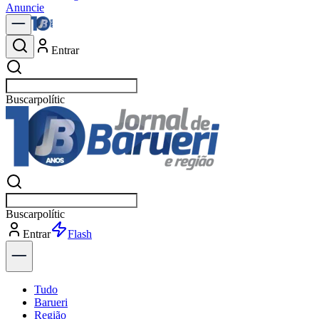
Anuncie
Entrar
Buscar
notícias
Buscar
notícias
Entrar
Explorar
Tudo
Barueri
Região