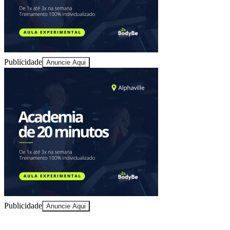
Publicidade
Anuncie Aqui
Ceará
Publicidade
Anuncie Aqui
10 anos de JB
novo portal
confira as novidades
10 anos de JB