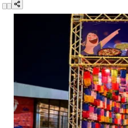
Rocha
Francisco Morato
Taboão da Serra
Embu das Artes
São Roque
Para Sua Empresa
Anuncie Regional
Guia de Empresas
Vagas na Região
Novo
Hub de Negócios
Guia Comercial
Selo Verificado
Portal Educacional
Agenda de Vestibulares
Vagas de Emprego
Concursos
Panorama Econômico
Panorama Econômico
Para Sua Empresa
Anuncie no Portal
Verificar Empresa
Novo
Anunciar Vagas
Novo
Publicidade Legal