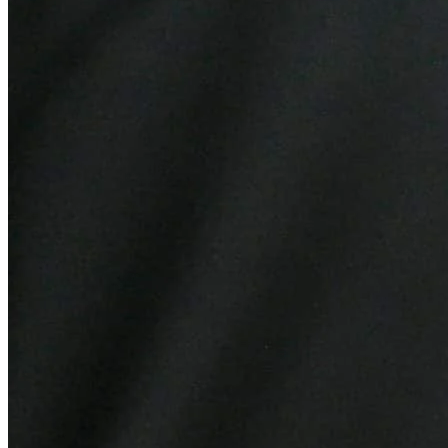
Atlético-MG