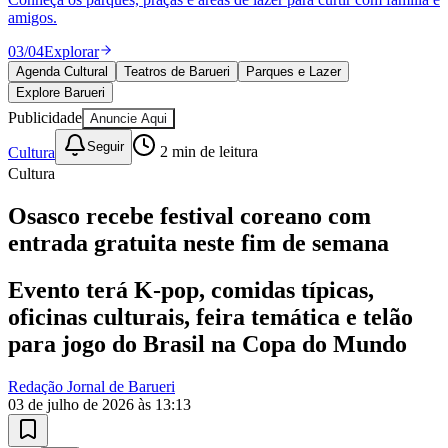
Julio
Jardim Líbano
Jardim Maria Cristina
Jardim Maria Helena
Jardim
amigos.
Mutinga
Jardim Paraíso
Jardim Paulista
Jardim Reginalice
Jardim São
Luís
Jardim São Pedro
Jardim São Silvestre
Jardim Silveira
Jardim
03
/
04
Explorar
Tupã
Jardim Tupanci
Mutinga
Nova Aldeinha
Osasco
Parque dos
Agenda Cultural
Teatros de Barueri
Parques e Lazer
Camargos
Parque Imperial
Parque Santa Luzia
Parque Viana
Pirapora
Explore Barueri
do Bom Jesus
Recanto Phrynéa
Santana de
Parnaíba
Silveira
Tamboré
Vale do Sol
Vila Barros
Vila Boa Vista
Vila
Publicidade
Anuncie Aqui
do Conde
Vila Engenho Novo
Vila Márcia
Vila Nossa Sra. da
Seguir
Escada
Vila Porto
Votupoca
Cultura
2
min de leitura
Para Sua Empresa
Cultura
Anuncie no Portal
Osasco recebe festival coreano com
Guia de Empresas
Divulgar Vagas
Novo
entrada gratuita neste fim de semana
Publicidade Legal
Evento terá K-pop, comidas típicas,
Negócios Regionais
Turismo
oficinas culturais, feira temática e telão
Segurança Regional
para jogo do Brasil na Copa do Mundo
Hospitais Estaduais
Parques & Represas
Redação Jornal de Barueri
Cidades da Região
03 de julho de 2026 às 13:13
Santana de Parnaíba
Osasco
Carapicuíba
Jandira
Itapevi
Cotia
Pirapora
do Bom Jesus
Araçariguama
Cajamar
Caieiras
Franco da