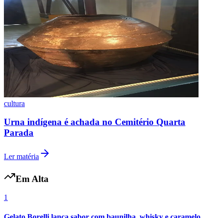
Botafogo
cultura
Urna indígena é achada no Cemitério Quarta
Parada
Ler matéria
Em Alta
1
Gelato Borelli lança sabor com baunilha, whisky e caramelo