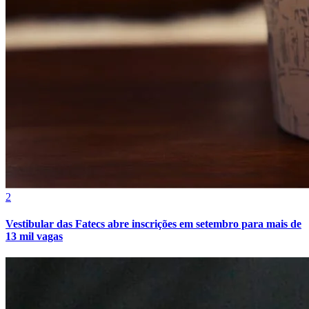
2
Internacional
Vestibular das Fatecs abre inscrições em setembro para mais de
13 mil vagas