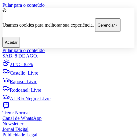
Pular para o conteúdo
Usamos cookies para melhorar sua experiência.
Gerenciar
Aceitar
Pular para o conteúdo
SÁB, 8 DE AGO.
21°C
· 82%
Castello
:
Livre
Raposo
:
Livre
Rodoanel
:
Livre
Al. Rio Negro
:
Livre
Trem:
Normal
Canal de WhatsApp
Newsletter
Jornal Digital
Publicidade Legal