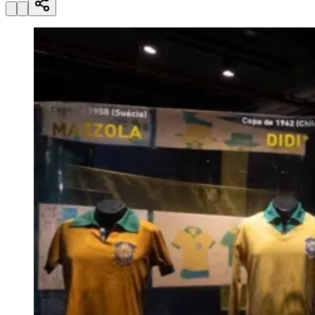
Julio
Jardim Líbano
Jardim Maria Cristina
Jardim Maria Helena
Jardim
Mutinga
Jardim Paraíso
Jardim Paulista
Jardim Reginalice
Jardim São
Luís
Jardim São Pedro
Jardim São Silvestre
Jardim Silveira
Jardim
Tupã
Jardim Tupanci
Mutinga
Nova Aldeinha
Osasco
Parque dos
Camargos
Parque Imperial
Parque Santa Luzia
Parque Viana
Pirapora
do Bom Jesus
Recanto Phrynéa
Santana de
Parnaíba
Silveira
Tamboré
Vale do Sol
Vila Barros
Vila Boa Vista
Vila
do Conde
Vila Engenho Novo
Vila Márcia
Vila Nossa Sra. da
Escada
Vila Porto
Votupoca
Para Sua Empresa
Anuncie no Portal
Guia de Empresas
Divulgar Vagas
Novo
Publicidade Legal
Negócios Regionais
Turismo
Segurança Regional
Hospitais Estaduais
Parques & Represas
Cidades da Região
Santana de Parnaíba
Osasco
Carapicuíba
Jandira
Itapevi
Cotia
Pirapora
do Bom Jesus
Araçariguama
Cajamar
Caieiras
Franco da