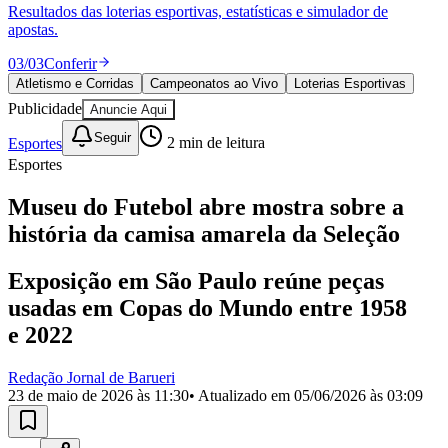
Divulgar Vagas
Novo
Resultados das loterias esportivas, estatísticas e simulador de
Publicidade Legal
apostas.
Política
03
/
03
Conferir
Eleições
Atletismo e Corridas
Campeonatos ao Vivo
Loterias Esportivas
Esportes
Publicidade
Anuncie Aqui
Saúde
Segurança
Seguir
Esportes
2
min de leitura
Cultura
Esportes
Meio Ambiente
Obras
Educação
Museu do Futebol abre mostra sobre a
história da camisa amarela da Seleção
Bairros de Barueri
Exposição em São Paulo reúne peças
Selecione sua região
Para notícias da sua região
usadas em Copas do Mundo entre 1958
Aldeia
Aldeia da Serra
Aldeia de Barueri
Alphaville
Bairro
e 2022
Jubran
Belval
Bethaville
Boa
Vista
Califórnia
Carapicuíba
Centro
Chácaras Marco
Cidades da
Redação Jornal de Barueri
Região
Cotia
Cruz Preta
Engenho Novo
Fazenda
23 de maio de 2026 às 11:30
• Atualizado em
05/06/2026 às 03:09
Militar
Itapevi
Jandira
Jardim Audir
Jardim Belval
Jardim
Califórnia
Jardim dos Altos
Jardim dos Camargos
Jardim
Esperança
Jardim Graziela
Jardim Iracema
Jardim Itaquiti
Jardim