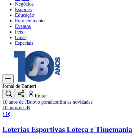
Negócios
Esportes
Educação
Entretenimento
Eventos
Pets
Guias
Especiais
Explore Tudo
Últimas Notícias
Previsão do Tempo
Trânsito e Rotas
Dia a Dia & Lazer
Jornal de Barueri
Transportes
Entrar
Gastronomia
10 anos de JB
novo portal
confira as novidades
Cinema & Shows
10 anos de JB
Jogos
Novo
Para Sua Empresa
Loterias Esportivas
Loteca e Timemania
Anuncie no Portal
Cadastrar Empresa