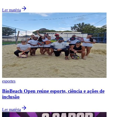
Ler matéria
Vasco
esportes
BioBeach Open reúne esporte, ciência e ações de
inclusão
Ler matéria