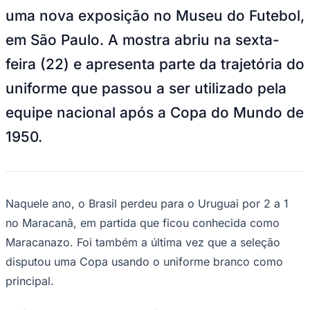
NBA
uma nova exposição no Museu do Futebol,
NFL
Fórmula 1
em São Paulo. A mostra abriu na sexta-
UFC
Tênis (ATP)
feira (22) e apresenta parte da trajetória do
MLB
NHL
uniforme que passou a ser utilizado pela
Atletismo
Vôlei
equipe nacional após a Copa do Mundo de
NBB
1950.
Competições de Futebol
Brasileirão Série A
Brasileirão Série B
Paulistão
Copa do Brasil
Naquele ano, o Brasil perdeu para o Uruguai por 2 a 1
Libertadores
no Maracanã, em partida que ficou conhecida como
Sul-Americana
Copa América
Maracanazo. Foi também a última vez que a seleção
Champions League
disputou uma Copa usando o uniforme branco como
Premier League
La Liga
principal.
Bundesliga
Mundial 2026