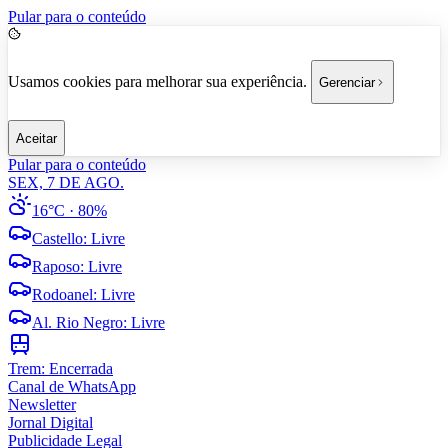
Pular para o conteúdo
Usamos cookies para melhorar sua experiência.
Gerenciar
Aceitar
Pular para o conteúdo
SEX, 7 DE AGO.
16°C
· 80%
Castello
:
Livre
Raposo
:
Livre
Rodoanel
:
Livre
Al. Rio Negro
:
Livre
Trem:
Encerrada
Canal de WhatsApp
Newsletter
Jornal Digital
Publicidade Legal