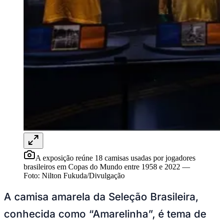
Rocha
Francisco Morato
Taboão da Serra
Embu das Artes
São Roque
Para Sua Empresa
Anuncie Regional
Guia de Empresas
Vagas na Região
Novo
Hub de Negócios
Guia Comercial
Selo Verificado
Portal Educacional
Agenda de Vestibulares
Vagas de Emprego
Concursos
Panorama Econômico
Panorama Econômico
A exposição reúne 18 camisas usadas por jogadores
Para Sua Empresa
brasileiros em Copas do Mundo entre 1958 e 2022
—
Foto:
Nilton Fukuda/Divulgação
Anuncie no Portal
Verificar Empresa
Novo
A camisa amarela da Seleção Brasileira,
Anunciar Vagas
Novo
Publicidade Legal
conhecida como “Amarelinha”, é tema de