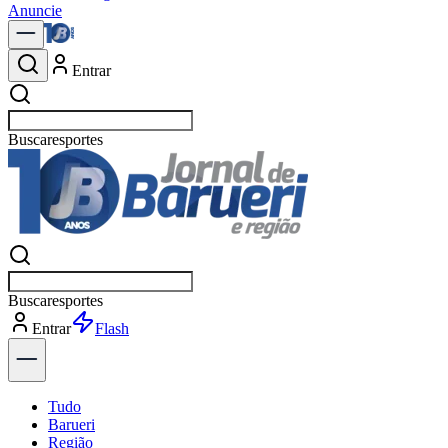
Anuncie
Entrar
Buscar
not
Buscar
not
Entrar
Explorar
Tudo
Barueri
Região