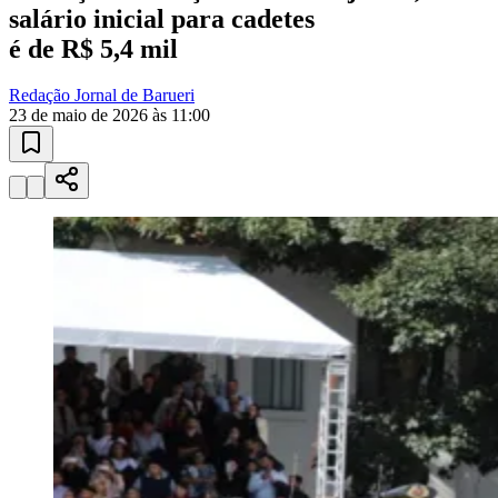
10 anos de JB
novo portal
confira as novidades
10 anos de JB
Atletismo e Corridas
provas regionais
Calendário de corridas, resultados de provas e atletas destaque de
Barueri.
01
/
03
Ver calendário
Atletismo e Corridas
Campeonatos ao Vivo
Loterias Esportivas
Goiás
Publicidade
Anuncie Aqui
Seguir
Emprego & Carreira
2
min de leitura
Emprego & Carreira
Governo de SP abre concurso da PM com
200 vagas para alunos-oficiais
Inscrições começam em 1º de junho;