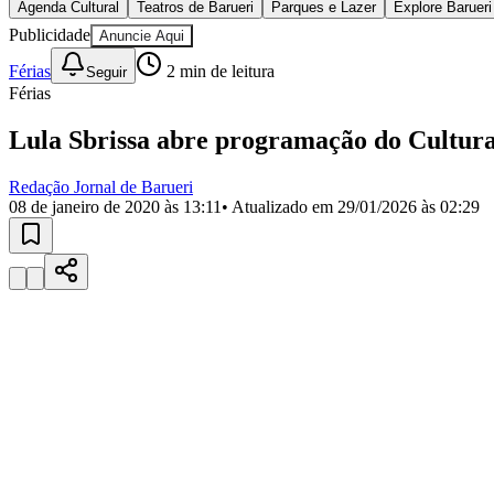
Agenda Cultural
Teatros de Barueri
Parques e Lazer
Explore Barueri
Copa do Brasil
Libertadores
Publicidade
Anuncie Aqui
Sul-Americana
Férias
2
min de leitura
Copa América
Seguir
Champions League
Férias
Premier League
La Liga
Lula Sbrissa abre programação do Cultura
Bundesliga
Mundial 2026
Redação Jornal de Barueri
08 de janeiro de 2020 às 13:11
• Atualizado em
29/01/2026 às 02:29
Times - Ir direto