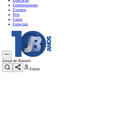
Educação
Entretenimento
Eventos
Pets
Guias
Especiais
Explore Tudo
Últimas Notícias
Previsão do Tempo
Trânsito e Rotas
Dia a Dia & Lazer
Jornal de Barueri
Transportes
Entrar
Gastronomia
Cinema & Shows
Jogos
Novo
Para Sua Empresa
Anuncie no Portal
Cadastrar Empresa
Divulgar Vagas
Novo
Publicidade Legal