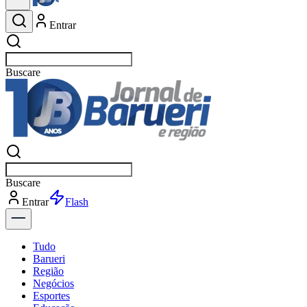
Entrar
Buscar
esportes
Buscar
esportes
Entrar
Flash
Tudo
Barueri
Região
Negócios
Esportes