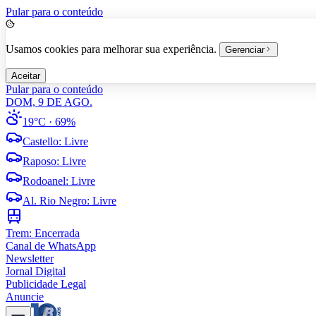
Pular para o conteúdo
Usamos cookies para melhorar sua experiência.
Gerenciar
Aceitar
Pular para o conteúdo
DOM, 9 DE AGO.
19°C
· 69%
Castello
:
Livre
Raposo
:
Livre
Rodoanel
:
Livre
Al. Rio Negro
:
Livre
Trem:
Encerrada
Canal de WhatsApp
Newsletter
Jornal Digital
Publicidade Legal
Anuncie