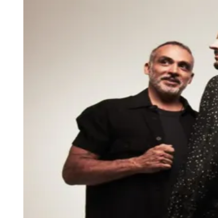
Rocha
Francisco Morato
Taboão da Serra
Embu das Artes
São Roque
Para Sua Empresa
Anuncie Regional
Guia de Empresas
Vagas na Região
Novo
Hub de Negócios
Guia Comercial
Selo Verificado
Portal Educacional
Agenda de Vestibulares
Vagas de Emprego
Concursos
Panorama Econômico
Panorama Econômico
Para Sua Empresa
Anuncie no Portal
Verificar Empresa
Novo
Anunciar Vagas
Novo
Publicidade Legal