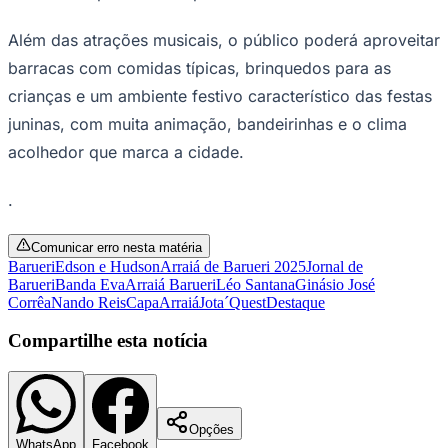
Além das atrações musicais, o público poderá aproveitar
barracas com comidas típicas, brinquedos para as
crianças e um ambiente festivo característico das festas
Corinthians
juninas, com muita animação, bandeirinhas e o clima
acolhedor que marca a cidade.
.
Comunicar erro nesta matéria
Barueri
Edson e Hudson
Arraiá de Barueri 2025
Jornal de
Barueri
Banda Eva
Arraiá Barueri
Léo Santana
Ginásio José
Corrêa
Nando Reis
Capa
Arraiá
Jota´Quest
Destaque
Compartilhe esta notícia
Opções
WhatsApp
Facebook