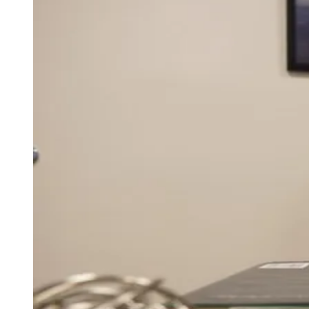
Empresas devem se adaptar às novas regras de
licitação
—
Foto:
Divulgação
Com a entrada em vigor do Decreto nº
12.343/2024, em 1º de janeiro de 2025,
empresas que participam de licitações
públicas precisam se adequar a novos