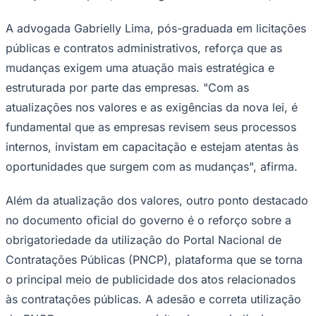
do PNCP passam a ser requisitos imprescindíveis para a
validade de licitações realizadas a partir de agora.
A necessidade de adequação se torna ainda mais
urgente diante de oportunidades de grande escala,
como o Leilão nº 4/2025 da Agência Nacional de
Ceará
Energia Elétrica (ANEEL), previsto para 31 de outubro.
Segundo informou a
Agência
, serão licitados 11 lotes de
linhas de transmissão em 13 estados, com investimentos
estimados em R$ 7,6 bilhões.
"Empresas interessadas em disputar esses contratos —
muitos dos quais ultrapassam a casa do bilhão de reais
— devem atender também a exigências de compliance.
Esses programas devem incluir mecanismos de
auditoria, prevenção de irregularidades e canais de
denúncia, sob fiscalização da Controladoria-Geral da