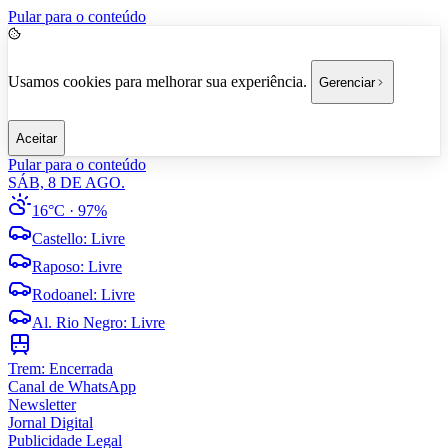
Pular para o conteúdo
Usamos cookies para melhorar sua experiência.
Gerenciar
Aceitar
Pular para o conteúdo
SÁB, 8 DE AGO.
16°C
· 97%
Castello
:
Livre
Raposo
:
Livre
Rodoanel
:
Livre
Al. Rio Negro
:
Livre
Trem:
Encerrada
Canal de WhatsApp
Newsletter
Jornal Digital
Publicidade Legal