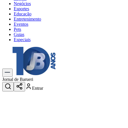
Negócios
Esportes
Educação
Entretenimento
Eventos
Pets
Guias
Especiais
Explore Tudo
Últimas Notícias
Previsão do Tempo
Trânsito e Rotas
Dia a Dia & Lazer
Jornal de Barueri
Transportes
Entrar
Gastronomia
Cinema & Shows
Jogos
Novo
Para Sua Empresa
Anuncie no Portal
Cadastrar Empresa