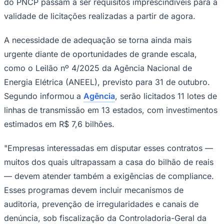
União”, destaca a advogada Gabrielly Lima, especialista
na área de direito público e jurídico de obras de
infraestrutura e contratos internacionais.
Outro ponto de atenção é a qualificação técnica e
documental. Gabrielly Lima alerta que inconsistências
cadastrais, certidões fiscais vencidas ou a falta de
documentação atualizada podem excluir empresas da
Goiás
disputa já na fase de habilitação. "A adaptação às novas
normas não é apenas uma obrigação legal, mas um
movimento estratégico em um mercado que movimenta
bilhões de reais anualmente", afirma Gabrielly Lima.
De acordo com a advogada, essa consolidação busca
aprimorar a transparência, eficiência e segurança
jurídica nos processos licitatórios. Em artigo publicado