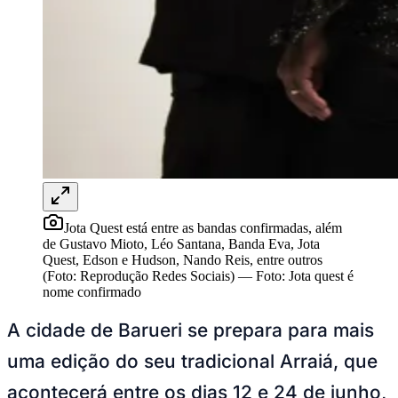
NBA
NFL
Fórmula 1
UFC
Tênis (ATP)
MLB
NHL
Atletismo
Vôlei
NBB
Competições de Futebol
Brasileirão Série A
Brasileirão Série B
Jota Quest está entre as bandas confirmadas, além
Paulistão
de Gustavo Mioto, Léo Santana, Banda Eva, Jota
Copa do Brasil
Quest, Edson e Hudson, Nando Reis, entre outros
Libertadores
(Foto: Reprodução Redes Sociais)
—
Foto:
Jota quest é
Sul-Americana
nome confirmado
Copa América
Champions League
A cidade de Barueri se prepara para mais
Premier League
La Liga
uma edição do seu tradicional Arraiá, que
Bundesliga
Mundial 2026
acontecerá entre os dias 12 e 24 de junho,