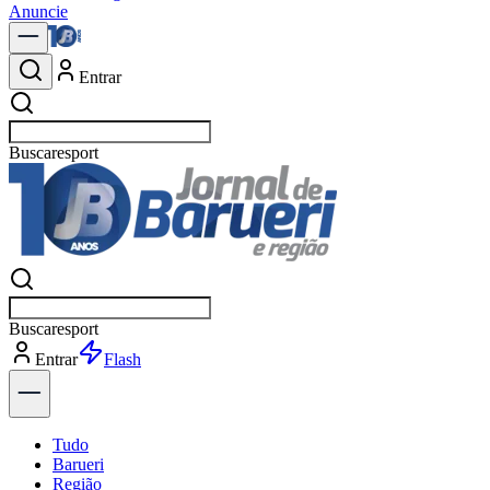
Anuncie
Entrar
Buscar
no
Buscar
no
Entrar
Explorar
Tudo
Barueri
Região