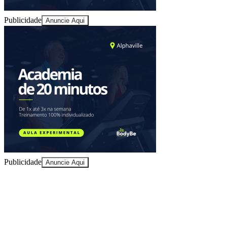
Publicidade
Anuncie Aqui
Athletico-PR
Publicidade
Anuncie Aqui
10 anos de JB
novo portal
confira as novidades
10 anos de JB
Explore Barueri
guias e roteiros