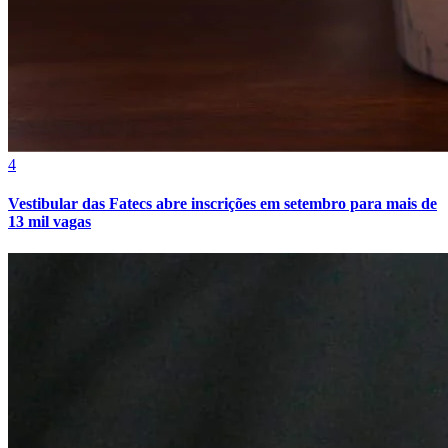
Bahia
4
Vestibular das Fatecs abre inscrições em setembro para mais de
13 mil vagas