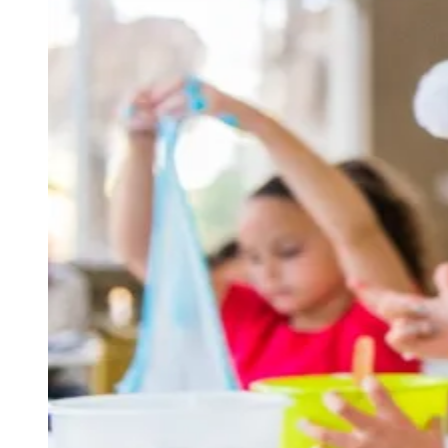
Rocha
Francisco Morato
Taboão da Serra
Embu das Artes
São Roque
Para Sua Empresa
Anuncie Regional
Guia de Empresas
Vagas na Região
Novo
Hub de Negócios
Guia Comercial
Selo Verificado
Portal Educacional
Agenda de Vestibulares
Vagas de Emprego
Concursos
Panorama Econômico
Panorama Econômico
Para Sua Empresa
Anuncie no Portal
Verificar Empresa
Novo
Anunciar Vagas
Novo
Publicidade Legal