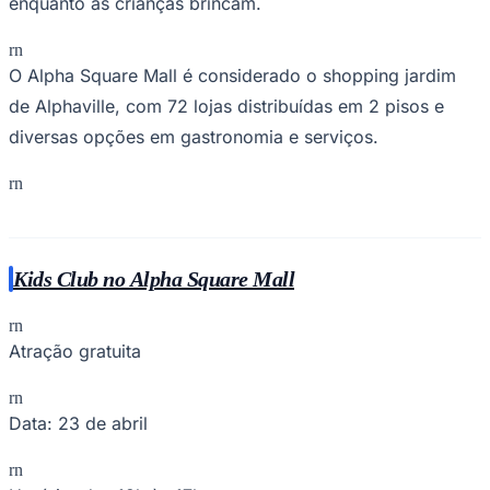
enquanto as crianças brincam.
rn
O Alpha Square Mall é considerado o shopping jardim
de Alphaville, com 72 lojas distribuídas em 2 pisos e
Corinthians
diversas opções em gastronomia e serviços.
rn
Kids Club no Alpha Square Mall
rn
Atração gratuita
rn
Data: 23 de abril
rn