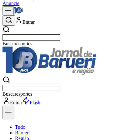
Anuncie
Entrar
Buscar
política
Buscar
política
Entrar
Explorar
Tudo
Barueri
Região