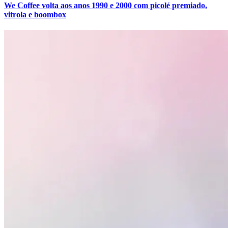
We Coffee volta aos anos 1990 e 2000 com picolé premiado,
Fluminense
vitrola e boombox