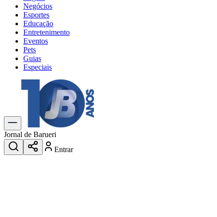
Negócios
Esportes
Educação
Entretenimento
Eventos
Pets
Guias
Especiais
Explore Tudo
Últimas Notícias
Previsão do Tempo
Trânsito e Rotas
Dia a Dia & Lazer
Jornal de Barueri
Transportes
Entrar
Gastronomia
Cinema & Shows
Jogos
Novo
Para Sua Empresa
Anuncie no Portal
Cadastrar Empresa