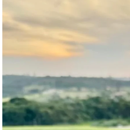
Atlético-MG