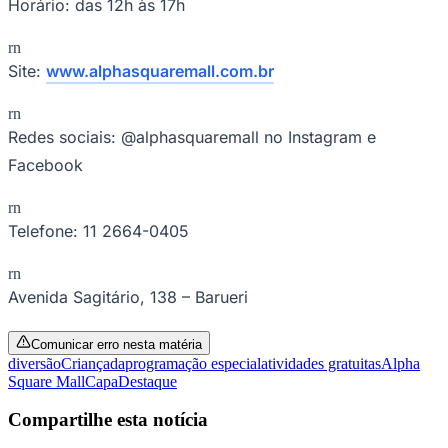
Horário: das 12h às 17h
rn
Site:
www.alphasquaremall.com.br
rn
Redes sociais: @alphasquaremall no Instagram e
Facebook
Palmeiras
rn
Telefone: 11 2664-0405
rn
Avenida Sagitário, 138 – Barueri
Comunicar erro nesta matéria
diversão
Criançada
programação especial
atividades gratuitas
Alpha
Square Mall
Capa
Destaque
Compartilhe esta notícia