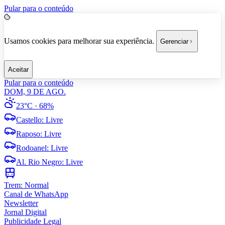
Pular para o conteúdo
Usamos cookies para melhorar sua experiência.
Gerenciar
Aceitar
Pular para o conteúdo
DOM, 9 DE AGO.
23°C
· 68%
Castello
:
Livre
Raposo
:
Livre
Rodoanel
:
Livre
Al. Rio Negro
:
Livre
Trem:
Normal
Canal de WhatsApp
Newsletter
Jornal Digital
Publicidade Legal