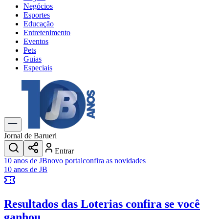
Negócios
Esportes
Educação
Entretenimento
Eventos
Pets
Guias
Especiais
Explore Tudo
Últimas Notícias
Previsão do Tempo
Trânsito e Rotas
Dia a Dia & Lazer
Jornal de Barueri
Transportes
Entrar
Gastronomia
10 anos de JB
novo portal
confira as novidades
Cinema & Shows
10 anos de JB
Jogos
Novo
Para Sua Empresa
Resultados das Loterias
confira se você
Anuncie no Portal
Cadastrar Empresa
ganhou