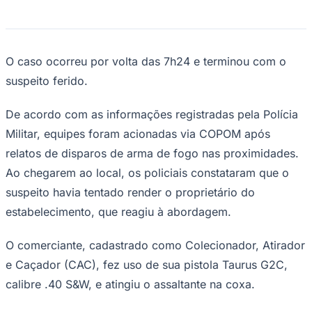
NBA
NFL
Fórmula 1
UFC
Tênis (ATP)
O caso ocorreu por volta das 7h24 e terminou com o
MLB
suspeito ferido.
NHL
Atletismo
Vôlei
De acordo com as informações registradas pela Polícia
NBB
Militar, equipes foram acionadas via COPOM após
Competições de Futebol
relatos de disparos de arma de fogo nas proximidades.
Brasileirão Série A
Ao chegarem ao local, os policiais constataram que o
Brasileirão Série B
Paulistão
suspeito havia tentado render o proprietário do
Copa do Brasil
estabelecimento, que reagiu à abordagem.
Libertadores
Sul-Americana
Copa América
O comerciante, cadastrado como Colecionador, Atirador
Champions League
e Caçador (CAC), fez uso de sua pistola Taurus G2C,
Premier League
La Liga
calibre .40 S&W, e atingiu o assaltante na coxa.
Bundesliga
Mundial 2026