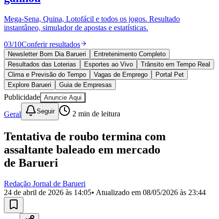
Divulgar Vagas
Novo
Publicidade Legal
Mega-Sena, Quina, Lotofácil e todos os jogos. Resultado
instantâneo, simulador de apostas e estatísticas.
Política
Eleições
03
/
10
Conferir resultados
Esportes
Saúde
Newsletter Bom Dia Barueri
Entretenimento Completo
Segurança
Resultados das Loterias
Esportes ao Vivo
Trânsito em Tempo Real
Cultura
Clima e Previsão do Tempo
Vagas de Emprego
Portal Pet
Meio Ambiente
Explore Barueri
Guia de Empresas
Obras
Publicidade
Anuncie Aqui
Educação
Seguir
Geral
2
min de leitura
Bairros de Barueri
Tentativa de roubo termina com
Selecione sua região
Para notícias da sua região
assaltante baleado em mercado
Aldeia
Aldeia da Serra
Aldeia de Barueri
Alphaville
Bairro
de Barueri
Jubran
Belval
Bethaville
Boa
Vista
Califórnia
Carapicuíba
Centro
Chácaras Marco
Cidades da
Redação Jornal de Barueri
Região
Cotia
Cruz Preta
Engenho Novo
Fazenda
24 de abril de 2026 às 14:05
• Atualizado em
08/05/2026 às 23:44
Militar
Itapevi
Jandira
Jardim Audir
Jardim Belval
Jardim
Califórnia
Jardim dos Altos
Jardim dos Camargos
Jardim
Esperança
Jardim Graziela
Jardim Iracema
Jardim Itaquiti
Jardim