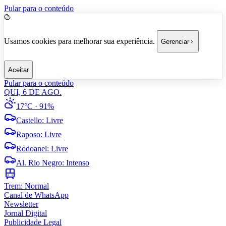
Pular para o conteúdo
Usamos cookies para melhorar sua experiência.
Gerenciar
Aceitar
Pular para o conteúdo
QUI, 6 DE AGO.
17°C
· 91%
Castello
:
Livre
Raposo
:
Livre
Rodoanel
:
Livre
Al. Rio Negro
:
Intenso
Trem:
Normal
Canal de WhatsApp
Newsletter
Jornal Digital
Publicidade Legal