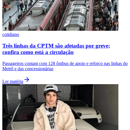
Fluminense
cotidiano
Três linhas da CPTM são afetadas por greve;
confira como está a circulação
Passageiros contam com 128 ônibus de apoio e reforço nas linhas do
Metrô e das concessionárias
Ler matéria