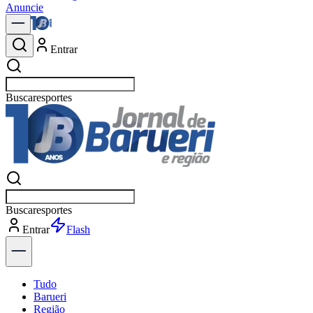
Anuncie
Entrar
Buscar
not
Buscar
not
Entrar
Explorar
Tudo
Barueri
Região