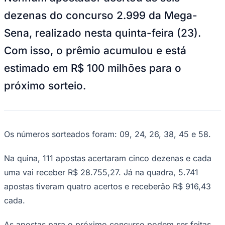
Goiás
Nenhum apostador acertou as seis