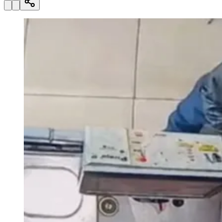
Julio
Jardim Líbano
Jardim Maria Cristina
Jardim Maria Helena
Jardim
Mutinga
Jardim Paraíso
Jardim Paulista
Jardim Reginalice
Jardim São
Luís
Jardim São Pedro
Jardim São Silvestre
Jardim Silveira
Jardim
Tupã
Jardim Tupanci
Mutinga
Nova Aldeinha
Osasco
Parque dos
Camargos
Parque Imperial
Parque Santa Luzia
Parque Viana
Pirapora
do Bom Jesus
Recanto Phrynéa
Santana de
Parnaíba
Silveira
Tamboré
Vale do Sol
Vila Barros
Vila Boa Vista
Vila
do Conde
Vila Engenho Novo
Vila Márcia
Vila Nossa Sra. da
Escada
Vila Porto
Votupoca
Para Sua Empresa
Anuncie no Portal
Guia de Empresas
Divulgar Vagas
Novo
Publicidade Legal
Negócios Regionais
Turismo
Segurança Regional
Hospitais Estaduais
Parques & Represas
Cidades da Região
Santana de Parnaíba
Osasco
Carapicuíba
Jandira
Itapevi
Cotia
Pirapora
do Bom Jesus
Araçariguama
Cajamar
Caieiras
Franco da