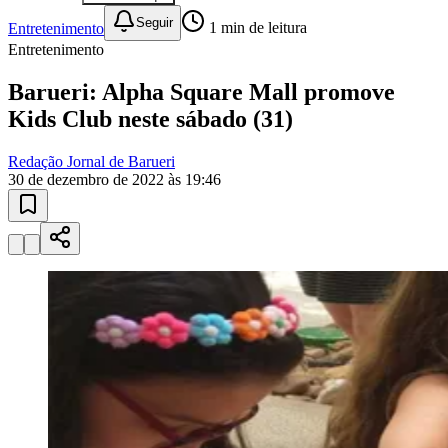
10 anos de JB
novo portal
confira as novidades
10 anos de JB
Esportes ao Vivo
placares e tabelas
atualizadas
Paulistão, Brasileirão, Champions League e mais. Placar em tempo
real, classificação e notícias esportivas.
04
/
10
Acompanhar jogos
Newsletter Bom Dia Barueri
Entretenimento Completo
Resultados das Loterias
Esportes ao Vivo
Trânsito em Tempo Real
Clima e Previsão do Tempo
Vagas de Emprego
Portal Pet
Explore Barueri
Guia de Empresas
Publicidade
Anuncie Aqui