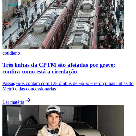
cotidiano
Três linhas da CPTM são afetadas por greve;
confira como está a circulação
Passageiros contam com 128 ônibus de apoio e reforço nas linhas do
Metrô e das concessionárias
Ler matéria
Flamengo