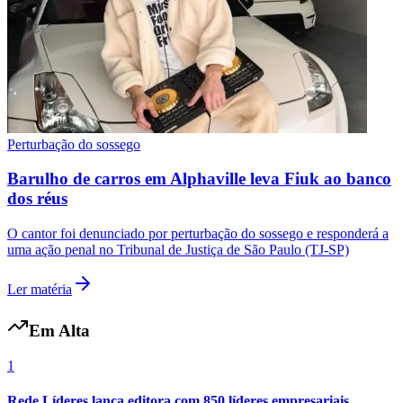
Perturbação do sossego
Barulho de carros em Alphaville leva Fiuk ao banco
dos réus
O cantor foi denunciado por perturbação do sossego e responderá a
uma ação penal no Tribunal de Justiça de São Paulo (TJ-SP)
Ler matéria
Em Alta
1
Rede Líderes lança editora com 850 líderes empresariais