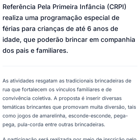
NBA
Referência Pela Primeira Infância (CRPI)
NFL
Fórmula 1
realiza uma programação especial de
UFC
Tênis (ATP)
férias para crianças de até 6 anos de
MLB
NHL
idade, que poderão brincar em companhia
Atletismo
Vôlei
dos pais e familiares.
NBB
Competições de Futebol
Brasileirão Série A
Brasileirão Série B
As atividades resgatam as tradicionais brincadeiras de
Paulistão
rua que fortalecem os vínculos familiares e de
Copa do Brasil
Libertadores
convivência coletiva. A proposta é inserir diversas
Sul-Americana
temáticas brincantes que promovam muita diversão, tais
Copa América
Champions League
como jogos de amarelinha, esconde-esconde, pega-
Premier League
pega, pula-corda entre outras brincadeiras.
La Liga
Bundesliga
Mundial 2026
A participação será realizada por meio de inscrição pelo