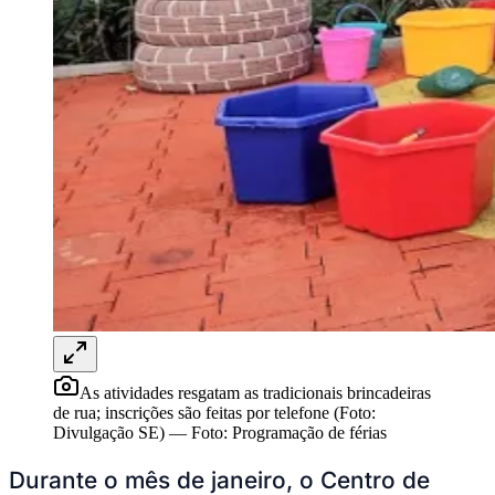
Rocha
Francisco Morato
Taboão da Serra
Embu das Artes
São Roque
Para Sua Empresa
Anuncie Regional
Guia de Empresas
Vagas na Região
Novo
Hub de Negócios
Guia Comercial
Selo Verificado
Portal Educacional
Agenda de Vestibulares
Vagas de Emprego
Concursos
Panorama Econômico
Panorama Econômico
Para Sua Empresa
As atividades resgatam as tradicionais brincadeiras
Anuncie no Portal
de rua; inscrições são feitas por telefone (Foto:
Verificar Empresa
Novo
Divulgação SE)
—
Foto:
Programação de férias
Anunciar Vagas
Novo
Publicidade Legal
Durante o mês de janeiro, o Centro de