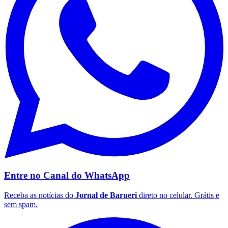
As brincadeiras organizadas pelo Kids Club são sempre
lúdicas e conta com supervisão de monitores treinados
em recreação infantil. Todas as semanas, o shopping
apresenta diferentes atrações.
Comunicar erro nesta matéria
Kids Club
Alpha Square Mall
Capa
Brincadeiras
Alphaville
Destaque
Compartilhe esta notícia
Goiás
Opções
WhatsApp
Facebook