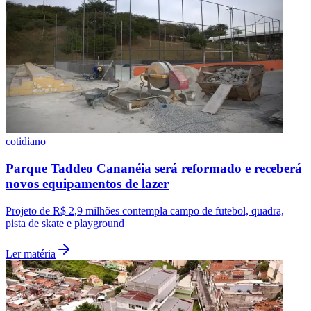
cotidiano
Parque Taddeo Cananéia será reformado e receberá
São Paulo
novos equipamentos de lazer
Projeto de R$ 2,9 milhões contempla campo de futebol, quadra,
pista de skate e playground
Ler matéria