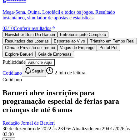
Divulgar Vagas
Novo
Publicidade Legal
Mega-Sena, Quina, Lotofácil e todos os jogos. Resultado
instantâneo, simulador de apostas e estatísticas.
Política
Eleições
03
/
10
Conferir resultados
Esportes
Saúde
Newsletter Bom Dia Barueri
Entretenimento Completo
Segurança
Resultados das Loterias
Esportes ao Vivo
Trânsito em Tempo Real
Cultura
Clima e Previsão do Tempo
Vagas de Emprego
Portal Pet
Meio Ambiente
Explore Barueri
Guia de Empresas
Obras
Publicidade
Anuncie Aqui
Educação
Seguir
Cotidiano
2
min de leitura
Bairros de Barueri
Cotidiano
Selecione sua região
Para notícias da sua região
Barueri abre inscrições para
programação especial de férias para
Aldeia
Aldeia da Serra
Aldeia de Barueri
Alphaville
Bairro
Jubran
Belval
Bethaville
Boa
crianças de até 6 anos
Vista
Califórnia
Carapicuíba
Centro
Chácaras Marco
Cidades da
Região
Cotia
Cruz Preta
Engenho Novo
Fazenda
Redação Jornal de Barueri
Militar
Itapevi
Jandira
Jardim Audir
Jardim Belval
Jardim
30 de dezembro de 2022 às 23:05
• Atualizado em
29/01/2026 às
Califórnia
Jardim dos Altos
Jardim dos Camargos
Jardim
03:30
Esperança
Jardim Graziela
Jardim Iracema
Jardim Itaquiti
Jardim