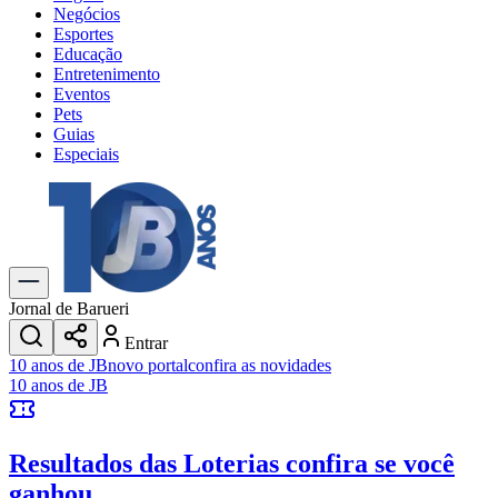
Negócios
Esportes
Educação
Entretenimento
Eventos
Pets
Guias
Especiais
Explore Tudo
Últimas Notícias
Previsão do Tempo
Trânsito e Rotas
Dia a Dia & Lazer
Jornal de Barueri
Transportes
Entrar
Gastronomia
10 anos de JB
novo portal
confira as novidades
Cinema & Shows
10 anos de JB
Jogos
Novo
Para Sua Empresa
Resultados das Loterias
confira se você
Anuncie no Portal
Cadastrar Empresa
ganhou