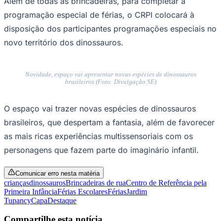
Além de todas as brincadeiras, para completar a
programação especial de férias, o CRPI colocará à
disposição dos participantes programações especiais no
novo território dos dinossauros.
Corinthians
Novidade, espaço vai apresentar novas espécies de dinossauros
brasileiros (Foto: Divulgação SE)
O espaço vai trazer novas espécies de dinossauros
brasileiros, que despertam a fantasia, além de favorecer
as mais ricas experiências multissensoriais com os
personagens que fazem parte do imaginário infantil.
Comunicar erro nesta matéria
crianças
dinossauros
Brincadeiras de rua
Centro de Referência pela
Primeira Infância
Férias Escolares
Férias
Jardim
Tupancy
Capa
Destaque
Compartilhe esta notícia