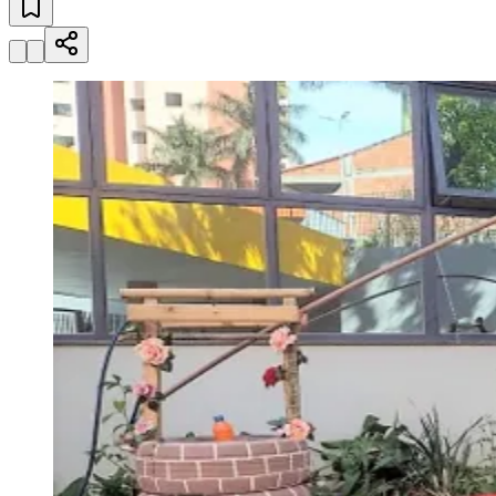
Julio
Jardim Líbano
Jardim Maria Cristina
Jardim Maria Helena
Jardim
Mutinga
Jardim Paraíso
Jardim Paulista
Jardim Reginalice
Jardim São
Luís
Jardim São Pedro
Jardim São Silvestre
Jardim Silveira
Jardim
Tupã
Jardim Tupanci
Mutinga
Nova Aldeinha
Osasco
Parque dos
Camargos
Parque Imperial
Parque Santa Luzia
Parque Viana
Pirapora
do Bom Jesus
Recanto Phrynéa
Santana de
Parnaíba
Silveira
Tamboré
Vale do Sol
Vila Barros
Vila Boa Vista
Vila
do Conde
Vila Engenho Novo
Vila Márcia
Vila Nossa Sra. da
Escada
Vila Porto
Votupoca
Para Sua Empresa
Anuncie no Portal
Guia de Empresas
Divulgar Vagas
Novo
Publicidade Legal
Negócios Regionais
Turismo
Segurança Regional
Hospitais Estaduais
Parques & Represas
Cidades da Região
Santana de Parnaíba
Osasco
Carapicuíba
Jandira
Itapevi
Cotia
Pirapora
do Bom Jesus
Araçariguama
Cajamar
Caieiras
Franco da