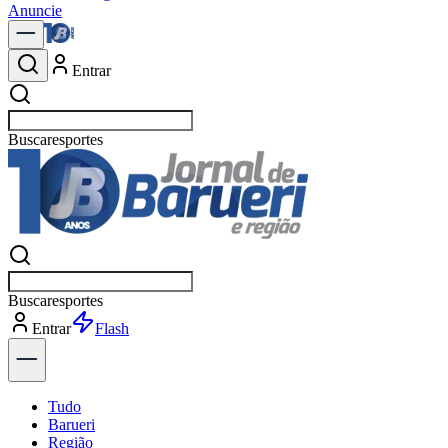
Anuncie
Entrar
Buscar
polít
Buscar
polít
Entrar
Explorar
Tudo
Barueri
Região