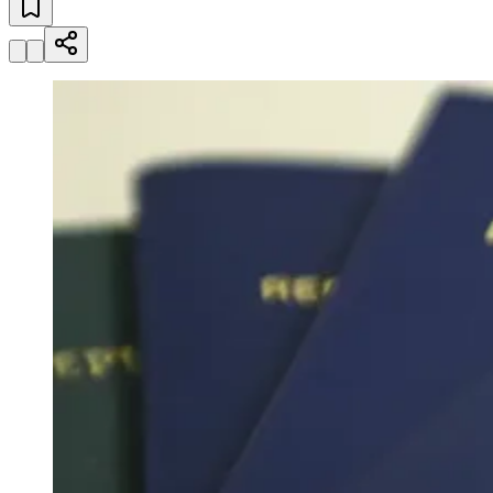
Julio
Jardim Líbano
Jardim Maria Cristina
Jardim Maria Helena
Jardim
Mutinga
Jardim Paraíso
Jardim Paulista
Jardim Reginalice
Jardim São
Luís
Jardim São Pedro
Jardim São Silvestre
Jardim Silveira
Jardim
Tupã
Jardim Tupanci
Mutinga
Nova Aldeinha
Osasco
Parque dos
Camargos
Parque Imperial
Parque Santa Luzia
Parque Viana
Pirapora
do Bom Jesus
Recanto Phrynéa
Santana de
Parnaíba
Silveira
Tamboré
Vale do Sol
Vila Barros
Vila Boa Vista
Vila
do Conde
Vila Engenho Novo
Vila Márcia
Vila Nossa Sra. da
Escada
Vila Porto
Votupoca
Para Sua Empresa
Anuncie no Portal
Guia de Empresas
Divulgar Vagas
Novo
Publicidade Legal
Negócios Regionais
Turismo
Segurança Regional
Hospitais Estaduais
Parques & Represas
Cidades da Região
Santana de Parnaíba
Osasco
Carapicuíba
Jandira
Itapevi
Cotia
Pirapora
do Bom Jesus
Araçariguama
Cajamar
Caieiras
Franco da