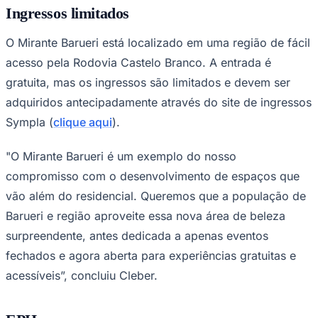
"Estamos muito empolgados em abrir esse ambiente
para a comunidade com um evento tão especial como o
'Mirante da Alegria'. Nosso objetivo é proporcionar
momentos inesquecíveis em família, criando um espaço
de convivência e diversão para todos", disse Cleber
Kodama, gestor de comunidade da EPH.
Ceará
Entre as atrações infantis estão os brinquedos infláveis,
como pula-pula, tobogã e piscina de bolinhas, além de
gincanas e brincadeiras recreativas, valendo prêmios
para incentivar a interação entre pais e filhos. A área de
alimentação contará com food trucks e uma variedade
de pratos, doces e bebidas para todos os gostos
(cobrados à parte). Ao longo da programação, sorteios
de brindes irão agitar ainda mais o dia.