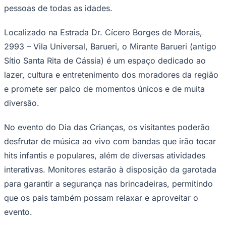
Sport
Programação será repleta de diversão e
entretenimento para pessoas de todas as idades (foto:
Divulgação)
—
Foto:
Mirante de Barueri
O Mirante Barueri, novo espaço idealizado pela
EPH
Incorporadora
para eventos públicos e gratuitos,
receberá no próximo dia 12 de outubro a garotada, seus
pais e familiares para a festa "Mirante da Alegria", uma
celebração especial em comemoração ao Dia das
Crianças. O evento, que tem entrada franca, terá uma
programação repleta de diversão e entretenimento para