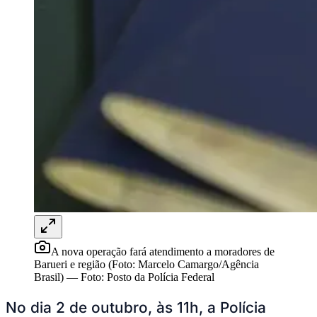
Rocha
Francisco Morato
Taboão da Serra
Embu das Artes
São Roque
Para Sua Empresa
Anuncie Regional
Guia de Empresas
Vagas na Região
Novo
Hub de Negócios
Guia Comercial
Selo Verificado
Portal Educacional
Agenda de Vestibulares
Vagas de Emprego
Concursos
Panorama Econômico
Panorama Econômico
Para Sua Empresa
A nova operação fará atendimento a moradores de
Anuncie no Portal
Barueri e região (Foto: Marcelo Camargo/Agência
Verificar Empresa
Novo
Brasil)
—
Foto:
Posto da Polícia Federal
Anunciar Vagas
Novo
Publicidade Legal
No dia 2 de outubro, às 11h, a Polícia