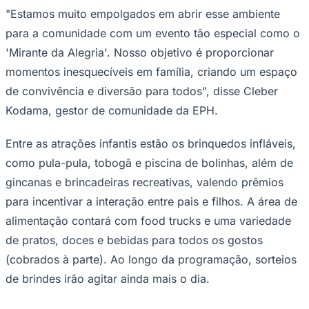
pessoas de todas as idades.
Localizado na Estrada Dr. Cícero Borges de Morais,
2993 – Vila Universal, Barueri, o Mirante Barueri (antigo
Juventude
Sítio Santa Rita de Cássia) é um espaço dedicado ao
lazer, cultura e entretenimento dos moradores da região
e promete ser palco de momentos únicos e de muita
diversão.
No evento do Dia das Crianças, os visitantes poderão
desfrutar de música ao vivo com bandas que irão tocar
hits infantis e populares, além de diversas atividades
interativas. Monitores estarão à disposição da garotada
para garantir a segurança nas brincadeiras, permitindo
que os pais também possam relaxar e aproveitar o
evento.