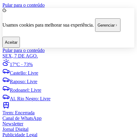
Pular para o conteúdo
Usamos cookies para melhorar sua experiência.
Gerenciar
Aceitar
Pular para o conteúdo
SEX, 7 DE AGO.
17°C
· 73%
Castello
:
Livre
Raposo
:
Livre
Rodoanel
:
Livre
Al. Rio Negro
:
Livre
Trem:
Encerrada
Canal de WhatsApp
Newsletter
Jornal Digital
Publicidade Legal