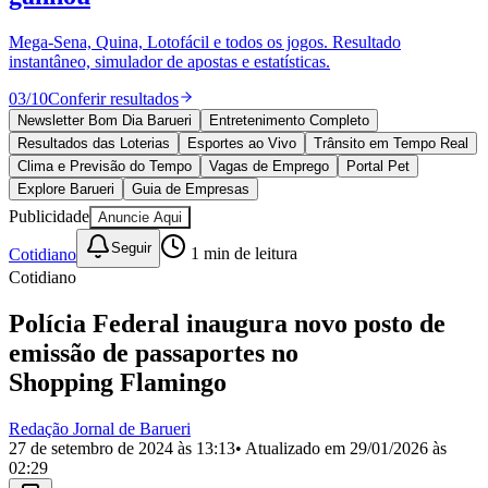
Divulgar Vagas
Novo
Publicidade Legal
Mega-Sena, Quina, Lotofácil e todos os jogos. Resultado
instantâneo, simulador de apostas e estatísticas.
Política
Eleições
03
/
10
Conferir resultados
Esportes
Saúde
Newsletter Bom Dia Barueri
Entretenimento Completo
Segurança
Resultados das Loterias
Esportes ao Vivo
Trânsito em Tempo Real
Cultura
Clima e Previsão do Tempo
Vagas de Emprego
Portal Pet
Meio Ambiente
Explore Barueri
Guia de Empresas
Obras
Publicidade
Anuncie Aqui
Educação
Seguir
Cotidiano
1
min de leitura
Bairros de Barueri
Cotidiano
Selecione sua região
Para notícias da sua região
Polícia Federal inaugura novo posto de
emissão de passaportes no
Aldeia
Aldeia da Serra
Aldeia de Barueri
Alphaville
Bairro
Jubran
Belval
Bethaville
Boa
Shopping Flamingo
Vista
Califórnia
Carapicuíba
Centro
Chácaras Marco
Cidades da
Região
Cotia
Cruz Preta
Engenho Novo
Fazenda
Redação Jornal de Barueri
Militar
Itapevi
Jandira
Jardim Audir
Jardim Belval
Jardim
27 de setembro de 2024 às 13:13
• Atualizado em
29/01/2026 às
Califórnia
Jardim dos Altos
Jardim dos Camargos
Jardim
02:29
Esperança
Jardim Graziela
Jardim Iracema
Jardim Itaquiti
Jardim