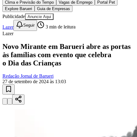
10 anos de JB
novo portal
confira as novidades
10 anos de JB
Esportes ao Vivo
placares e tabelas
atualizadas
Bragantino
Paulistão, Brasileirão, Champions League e mais. Placar em tempo
real, classificação e notícias esportivas.
04
/
10
Acompanhar jogos
Newsletter Bom Dia Barueri
Entretenimento Completo
Resultados das Loterias
Esportes ao Vivo
Trânsito em Tempo Real
Clima e Previsão do Tempo
Vagas de Emprego
Portal Pet