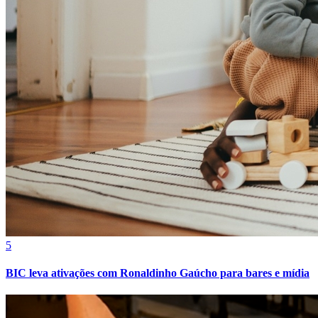
5
BIC leva ativações com Ronaldinho Gaúcho para bares e mídia
Atlético-MG