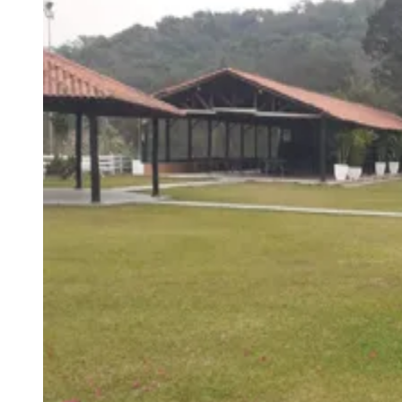
Explore Barueri
Guia de Empresas
Publicidade
Anuncie Aqui
Seguir
Lazer
3
min de leitura
Lazer
Novo Mirante em Barueri abre as portas
às famílias com evento que celebra
o Dia das Crianças
Redação Jornal de Barueri
27 de setembro de 2024 às 13:03
Vitória