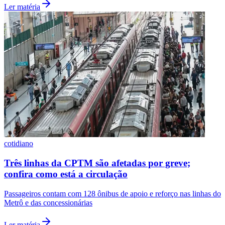
Ler matéria
São Paulo
cotidiano
Três linhas da CPTM são afetadas por greve;
confira como está a circulação
Passageiros contam com 128 ônibus de apoio e reforço nas linhas do
Metrô e das concessionárias
Ler matéria