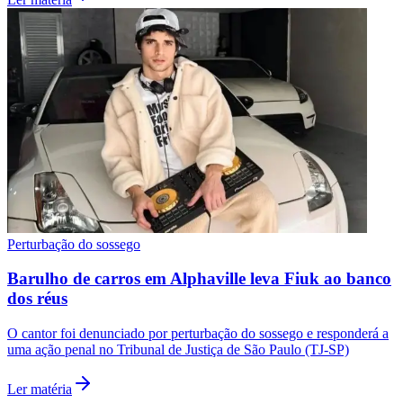
Perturbação do sossego
Barulho de carros em Alphaville leva Fiuk ao banco
Santos
dos réus
O cantor foi denunciado por perturbação do sossego e responderá a
uma ação penal no Tribunal de Justiça de São Paulo (TJ-SP)
Ler matéria