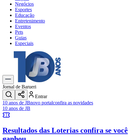
Negócios
Esportes
Educação
Entretenimento
Eventos
Pets
Guias
Especiais
Explore Tudo
Últimas Notícias
Previsão do Tempo
Trânsito e Rotas
Dia a Dia & Lazer
Jornal de Barueri
Transportes
Entrar
Gastronomia
10 anos de JB
novo portal
confira as novidades
Cinema & Shows
10 anos de JB
Jogos
Novo
Para Sua Empresa
Resultados das Loterias
confira se você
Anuncie no Portal
Cadastrar Empresa
ganhou