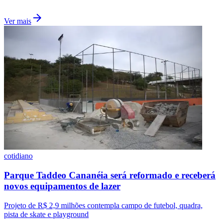
Ver mais
Corinthians
cotidiano
Parque Taddeo Cananéia será reformado e receberá
novos equipamentos de lazer
Projeto de R$ 2,9 milhões contempla campo de futebol, quadra,
pista de skate e playground