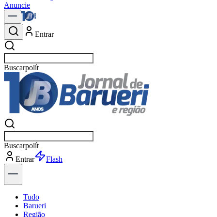
Anuncie
Entrar
Buscar
notícias em
Buscar
notícias em
Entrar
Explorar
Tudo
Barueri
Região