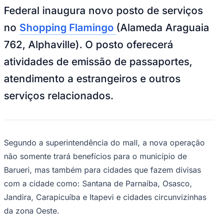
NBA
Federal inaugura novo posto de serviços
NFL
Fórmula 1
no
Shopping Flamingo
(Alameda Araguaia
UFC
Tênis (ATP)
762, Alphaville). O posto oferecerá
MLB
NHL
atividades de emissão de passaportes,
Atletismo
Vôlei
atendimento a estrangeiros e outros
NBB
serviços relacionados.
Competições de Futebol
Brasileirão Série A
Brasileirão Série B
Paulistão
Segundo a superintendência do mall, a nova operação
Copa do Brasil
Libertadores
não somente trará benefícios para o município de
Sul-Americana
Copa América
Barueri, mas também para cidades que fazem divisas
Champions League
com a cidade como: Santana de Parnaíba, Osasco,
Premier League
La Liga
Jandira, Carapicuíba e Itapevi e cidades circunvizinhas
Bundesliga
da zona Oeste.
Mundial 2026