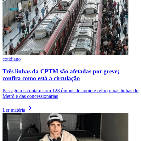
cotidiano
Três linhas da CPTM são afetadas por greve;
confira como está a circulação
Passageiros contam com 128 ônibus de apoio e reforço nas linhas do
Metrô e das concessionárias
Santos
Ler matéria