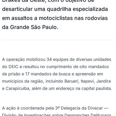
NBA
NFL
desarticular uma quadrilha especializada
Fórmula 1
UFC
em assaltos a motociclistas nas rodovias
Tênis (ATP)
MLB
da Grande São Paulo.
NHL
Atletismo
Vôlei
NBB
Competições de Futebol
A operação mobilizou 34 equipes de diversas unidades
Brasileirão Série A
do DEIC e resultou no cumprimento de oito mandados
Brasileirão Série B
Paulistão
de prisão e 17 mandados de busca e apreensão em
Copa do Brasil
Libertadores
municípios da região, incluindo Barueri, Itapevi, Jandira
Sul-Americana
e Carapicuíba, além de um endereço na capital paulista.
Copa América
Champions League
Premier League
La Liga
A ação é coordenada pela 3ª Delegacia da Divecar —
Bundesliga
Mundial 2026
Divisão de Investigações sobre Desmanches Delituosos