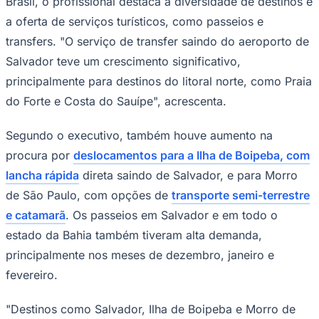
11 milhões de passageiros.
Felipe Oliveira Pedreira, CEO da
Bahia Terra Turismo
,
agência de turismo receptivo que atua no estado, afirma
que a valorização de destinos nacionais tem sido
apontada como uma tendência nos últimos anos. Nesse
contexto, a Bahia tem fortalecido uma estratégia de
divulgação mais alinhada com o interesse do turista.
Goiás
"O objetivo é sempre contar com informação
antecipada, pois, dessa forma, o visitante fica bem
informado sobre os destinos e consegue planejar a
viagem com antecedência", explica.
Entre os diferenciais que fazem com que o estado
continue sendo um dos principais polos turísticos do
Brasil, o profissional destaca a diversidade de destinos e