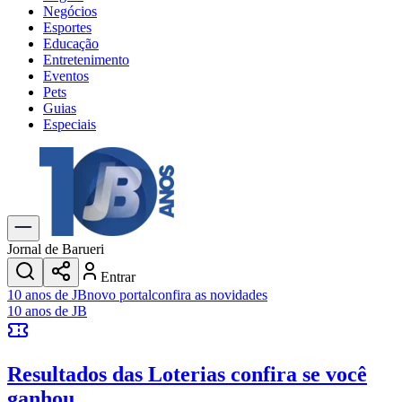
Negócios
Esportes
Educação
Entretenimento
Eventos
Pets
Guias
Especiais
Explore Tudo
Últimas Notícias
Previsão do Tempo
Trânsito e Rotas
Dia a Dia & Lazer
Jornal de Barueri
Transportes
Entrar
Gastronomia
10 anos de JB
novo portal
confira as novidades
Cinema & Shows
10 anos de JB
Jogos
Novo
Para Sua Empresa
Resultados das Loterias
confira se você
Anuncie no Portal
Cadastrar Empresa
ganhou