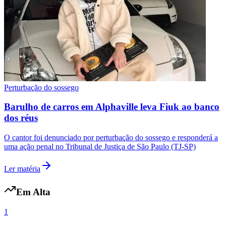
Perturbação do sossego
Barulho de carros em Alphaville leva Fiuk ao banco
dos réus
O cantor foi denunciado por perturbação do sossego e responderá a
uma ação penal no Tribunal de Justiça de São Paulo (TJ-SP)
Ler matéria
Em Alta
Flamengo
1