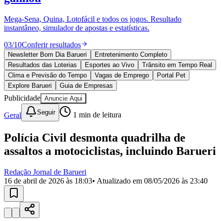
Divulgar Vagas
Novo
Publicidade Legal
Mega-Sena, Quina, Lotofácil e todos os jogos. Resultado
instantâneo, simulador de apostas e estatísticas.
Política
Eleições
03
/
10
Conferir resultados
Esportes
Saúde
Newsletter Bom Dia Barueri
Entretenimento Completo
Segurança
Resultados das Loterias
Esportes ao Vivo
Trânsito em Tempo Real
Cultura
Clima e Previsão do Tempo
Vagas de Emprego
Portal Pet
Meio Ambiente
Explore Barueri
Guia de Empresas
Obras
Publicidade
Anuncie Aqui
Educação
Seguir
Geral
1
min de leitura
Bairros de Barueri
Polícia Civil desmonta quadrilha de
Selecione sua região
Para notícias da sua região
assaltos a motociclistas, incluindo Barueri
Aldeia
Aldeia da Serra
Aldeia de Barueri
Alphaville
Bairro
Jubran
Belval
Bethaville
Boa
Redação Jornal de Barueri
Vista
Califórnia
Carapicuíba
Centro
Chácaras Marco
Cidades da
16 de abril de 2026 às 18:03
• Atualizado em
08/05/2026 às 23:40
Região
Cotia
Cruz Preta
Engenho Novo
Fazenda
Militar
Itapevi
Jandira
Jardim Audir
Jardim Belval
Jardim
Califórnia
Jardim dos Altos
Jardim dos Camargos
Jardim
Esperança
Jardim Graziela
Jardim Iracema
Jardim Itaquiti
Jardim