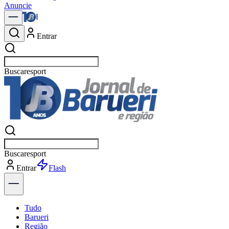
Anuncie
Entrar
Buscar
política
Buscar
política
Entrar
Explorar
Tudo
Barueri
Região