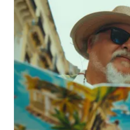
real, classificação e notícias esportivas.
04
/
10
Acompanhar jogos
Newsletter Bom Dia Barueri
Entretenimento Completo
Resultados das Loterias
Esportes ao Vivo
Trânsito em Tempo Real
Clima e Previsão do Tempo
Vagas de Emprego
Portal Pet
Explore Barueri
Guia de Empresas
Publicidade
Anuncie Aqui
Seguir
Geral
4
min de leitura
Bahia registra alta no turismo e atrai
mais visitantes
JB Negócios
16 de abril de 2026 às 17:50