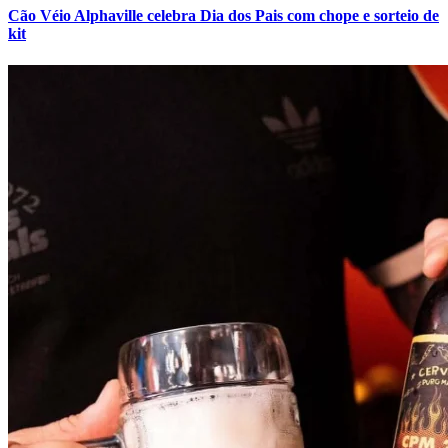
Cão Véio Alphaville celebra Dia dos Pais com chope e sorteio de
kit
Vasco