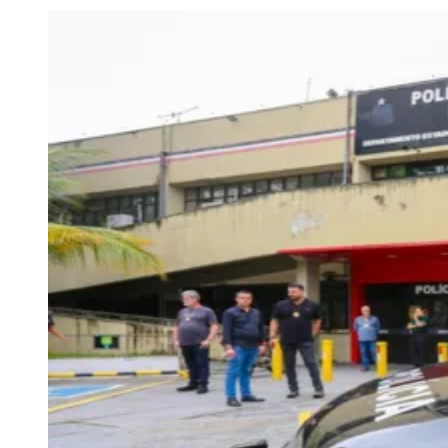
Julio
Jardim Líbano
Jardim Maria Cristina
Jardim Maria Helena
Jardim
Mutinga
Jardim Paraíso
Jardim Paulista
Jardim Reginalice
Jardim São
Luís
Jardim São Pedro
Jardim São Silvestre
Jardim Silveira
Jardim
Tupã
Jardim Tupanci
Mutinga
Nova Aldeinha
Osasco
Parque dos
Camargos
Parque Imperial
Parque Santa Luzia
Parque Viana
Pirapora
do Bom Jesus
Recanto Phrynéa
Santana de
Parnaíba
Silveira
Tamboré
Vale do Sol
Vila Barros
Vila Boa Vista
Vila
do Conde
Vila Engenho Novo
Vila Márcia
Vila Nossa Sra. da
Escada
Vila Porto
Votupoca
Para Sua Empresa
Anuncie no Portal
Guia de Empresas
Divulgar Vagas
Novo
Publicidade Legal
Negócios Regionais
Turismo
Segurança Regional
Hospitais Estaduais
Parques & Represas
Cidades da Região
Santana de Parnaíba
Osasco
Carapicuíba
Jandira
Itapevi
Cotia
Pirapora
do Bom Jesus
Araçariguama
Cajamar
Caieiras
Franco da