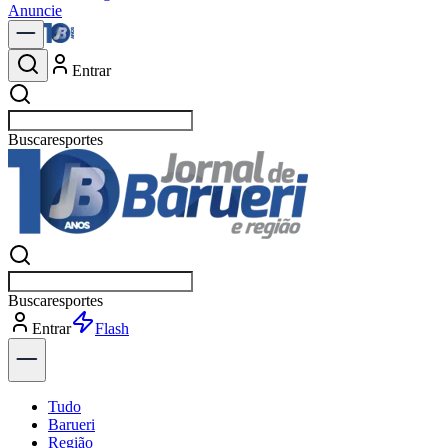
Anuncie
Entrar
Buscar
política
Buscar
política
Entrar
Explorar
Tudo
Barueri
Região