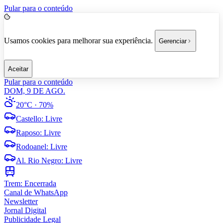
Pular para o conteúdo
Usamos cookies para melhorar sua experiência.
Gerenciar
Aceitar
Pular para o conteúdo
DOM, 9 DE AGO.
20°C
· 70%
Castello
:
Livre
Raposo
:
Livre
Rodoanel
:
Livre
Al. Rio Negro
:
Livre
Trem:
Encerrada
Canal de WhatsApp
Newsletter
Jornal Digital
Publicidade Legal