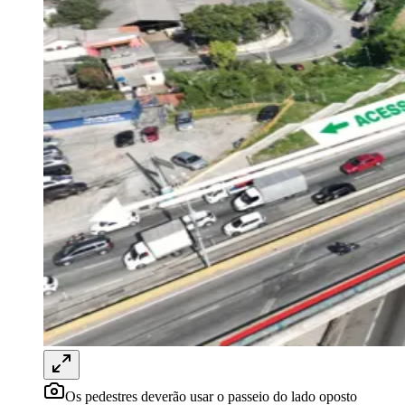
Rocha
Francisco Morato
Taboão da Serra
Embu das Artes
São Roque
Para Sua Empresa
Anuncie Regional
Guia de Empresas
Vagas na Região
Novo
Hub de Negócios
Guia Comercial
Selo Verificado
Portal Educacional
Agenda de Vestibulares
Vagas de Emprego
Concursos
Panorama Econômico
Panorama Econômico
Para Sua Empresa
Anuncie no Portal
Verificar Empresa
Novo
Anunciar Vagas
Novo
Publicidade Legal
Os pedestres deverão usar o passeio do lado oposto