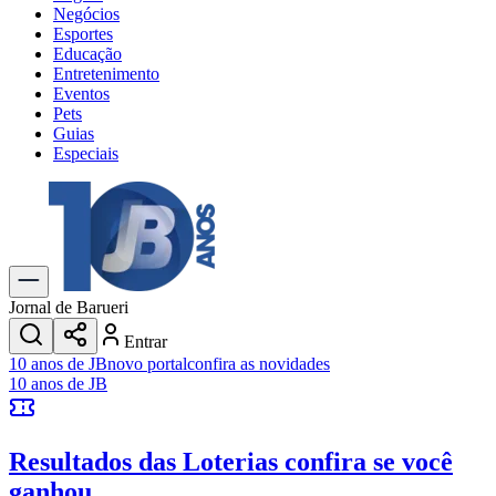
Negócios
Esportes
Educação
Entretenimento
Eventos
Pets
Guias
Especiais
Explore Tudo
Últimas Notícias
Previsão do Tempo
Trânsito e Rotas
Dia a Dia & Lazer
Jornal de Barueri
Transportes
Entrar
Gastronomia
10 anos de JB
novo portal
confira as novidades
Cinema & Shows
10 anos de JB
Jogos
Novo
Para Sua Empresa
Resultados das Loterias
confira se você
Anuncie no Portal
Cadastrar Empresa
ganhou