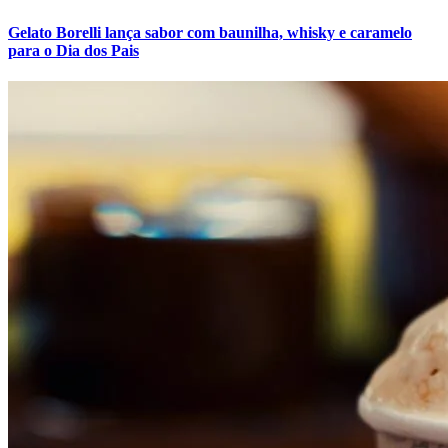
Gelato Borelli lança sabor com baunilha, whisky e caramelo
para o Dia dos Pais
Vasco