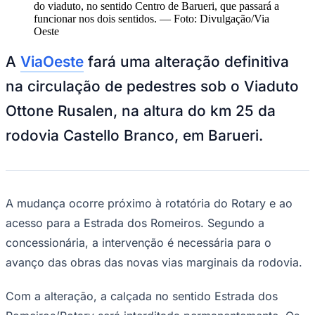
NBA
do viaduto, no sentido Centro de Barueri, que passará a
NFL
funcionar nos dois sentidos.
—
Foto:
Divulgação/Via
Fórmula 1
Oeste
UFC
Tênis (ATP)
A
ViaOeste
fará uma alteração definitiva
MLB
NHL
na circulação de pedestres sob o Viaduto
Atletismo
Vôlei
Ottone Rusalen, na altura do km 25 da
NBB
rodovia Castello Branco, em Barueri.
Competições de Futebol
Brasileirão Série A
Brasileirão Série B
Paulistão
A mudança ocorre próximo à rotatória do Rotary e ao
Copa do Brasil
Libertadores
acesso para a Estrada dos Romeiros. Segundo a
Sul-Americana
concessionária, a intervenção é necessária para o
Copa América
Champions League
avanço das obras das novas vias marginais da rodovia.
Premier League
La Liga
Bundesliga
Com a alteração, a calçada no sentido Estrada dos
Mundial 2026