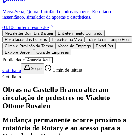
Divulgar Vagas
Novo
Publicidade Legal
Mega-Sena, Quina, Lotofácil e todos os jogos. Resultado
instantâneo, simulador de apostas e estatísticas.
Política
Eleições
03
/
10
Conferir resultados
Esportes
Saúde
Newsletter Bom Dia Barueri
Entretenimento Completo
Segurança
Resultados das Loterias
Esportes ao Vivo
Trânsito em Tempo Real
Cultura
Clima e Previsão do Tempo
Vagas de Emprego
Portal Pet
Meio Ambiente
Explore Barueri
Guia de Empresas
Obras
Publicidade
Anuncie Aqui
Educação
Seguir
Cotidiano
1
min de leitura
Bairros de Barueri
Cotidiano
Selecione sua região
Para notícias da sua região
Obras na Castello Branco alteram
circulação de pedestres no Viaduto
Aldeia
Aldeia da Serra
Aldeia de Barueri
Alphaville
Bairro
Jubran
Belval
Bethaville
Boa
Ottone Rusalen
Vista
Califórnia
Carapicuíba
Centro
Chácaras Marco
Cidades da
Região
Cotia
Cruz Preta
Engenho Novo
Fazenda
Mudança permanente ocorre próximo à
Militar
Itapevi
Jandira
Jardim Audir
Jardim Belval
Jardim
Califórnia
Jardim dos Altos
Jardim dos Camargos
Jardim
rotatória do Rotary e ao acesso para a
Esperança
Jardim Graziela
Jardim Iracema
Jardim Itaquiti
Jardim