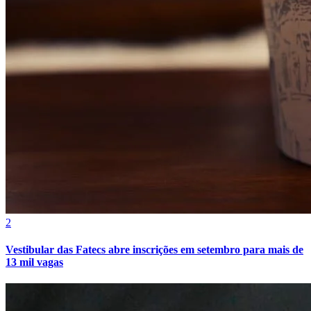
Botafogo
2
Vestibular das Fatecs abre inscrições em setembro para mais de
13 mil vagas