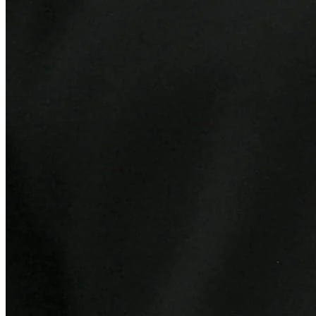
Atlético-MG