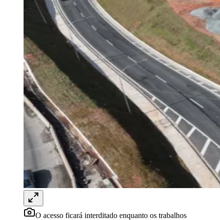
Rocha
Francisco Morato
Taboão da Serra
Embu das Artes
São Roque
Para Sua Empresa
Anuncie Regional
Guia de Empresas
Vagas na Região
Novo
Hub de Negócios
Guia Comercial
Selo Verificado
Portal Educacional
Agenda de Vestibulares
Vagas de Emprego
Concursos
Panorama Econômico
Panorama Econômico
Para Sua Empresa
Anuncie no Portal
Verificar Empresa
Novo
Anunciar Vagas
Novo
Publicidade Legal
O acesso ficará interditado enquanto os trabalhos