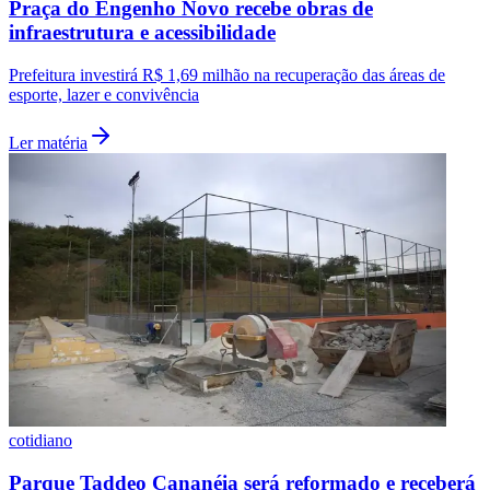
Praça do Engenho Novo recebe obras de
Fluminense
infraestrutura e acessibilidade
Prefeitura investirá R$ 1,69 milhão na recuperação das áreas de
esporte, lazer e convivência
Ler matéria
cotidiano
Parque Taddeo Cananéia será reformado e receberá