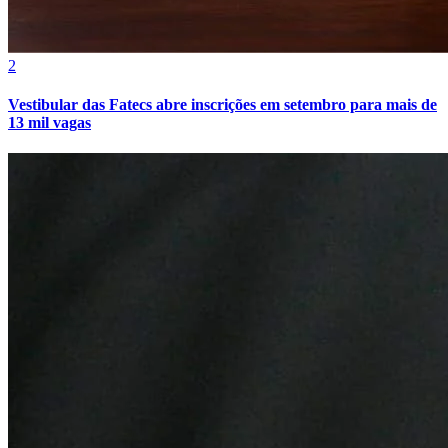
2
Vestibular das Fatecs abre inscrições em setembro para mais de
13 mil vagas
Internacional