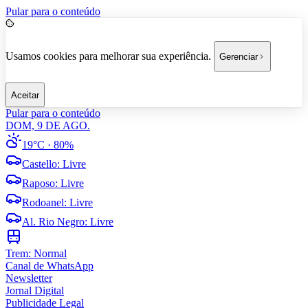
Pular para o conteúdo
Usamos cookies para melhorar sua experiência.
Gerenciar
Aceitar
Pular para o conteúdo
DOM, 9 DE AGO.
19°C
· 80%
Castello
:
Livre
Raposo
:
Livre
Rodoanel
:
Livre
Al. Rio Negro
:
Livre
Trem:
Normal
Canal de WhatsApp
Newsletter
Jornal Digital
Publicidade Legal