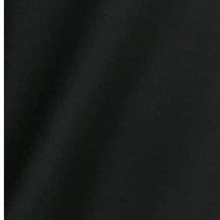
Atlético-MG