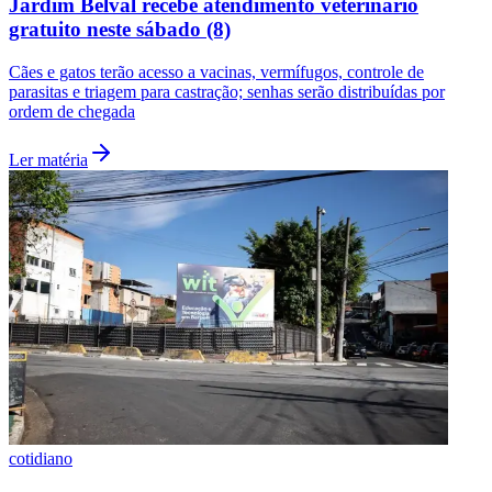
Jardim Belval recebe atendimento veterinário
gratuito neste sábado (8)
Cães e gatos terão acesso a vacinas, vermífugos, controle de
parasitas e triagem para castração; senhas serão distribuídas por
ordem de chegada
Ler matéria
cotidiano