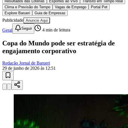
10 anos de JB
novo portal
confira as novidades
10 anos de JB
Goiás
Esportes ao Vivo
placares e tabelas
atualizadas
Paulistão, Brasileirão, Champions League e mais. Placar em tempo
real, classificação e notícias esportivas.
04
/
10
Acompanhar jogos
Newsletter Bom Dia Barueri
Entretenimento Completo
Resultados das Loterias
Esportes ao Vivo
Trânsito em Tempo Real