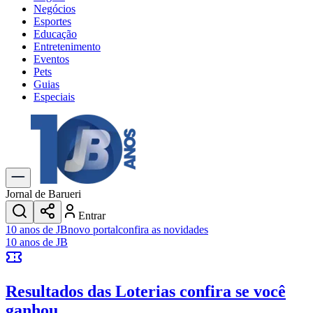
Negócios
Esportes
Educação
Entretenimento
Eventos
Pets
Guias
Especiais
Explore Tudo
Últimas Notícias
Previsão do Tempo
Trânsito e Rotas
Dia a Dia & Lazer
Jornal de Barueri
Transportes
Entrar
Gastronomia
10 anos de JB
novo portal
confira as novidades
Cinema & Shows
10 anos de JB
Jogos
Novo
Para Sua Empresa
Resultados das Loterias
confira se você
Anuncie no Portal
Cadastrar Empresa
ganhou