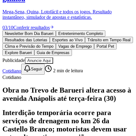
Divulgar Vagas
Novo
Publicidade Legal
Mega-Sena, Quina, Lotofácil e todos os jogos. Resultado
instantâneo, simulador de apostas e estatísticas.
Política
Eleições
03
/
10
Conferir resultados
Esportes
Saúde
Newsletter Bom Dia Barueri
Entretenimento Completo
Segurança
Resultados das Loterias
Esportes ao Vivo
Trânsito em Tempo Real
Cultura
Clima e Previsão do Tempo
Vagas de Emprego
Portal Pet
Meio Ambiente
Explore Barueri
Guia de Empresas
Obras
Publicidade
Anuncie Aqui
Educação
Seguir
Cotidiano
2
min de leitura
Bairros de Barueri
Cotidiano
Selecione sua região
Para notícias da sua região
Obra no Trevo de Barueri altera acesso à
avenida Anápolis até terça-feira (30)
Aldeia
Aldeia da Serra
Aldeia de Barueri
Alphaville
Bairro
Jubran
Belval
Bethaville
Boa
Vista
Califórnia
Carapicuíba
Centro
Chácaras Marco
Cidades da
Interdição temporária ocorre para
Região
Cotia
Cruz Preta
Engenho Novo
Fazenda
serviços de drenagem no km 26 da
Militar
Itapevi
Jandira
Jardim Audir
Jardim Belval
Jardim
Califórnia
Jardim dos Altos
Jardim dos Camargos
Jardim
Castello Branco; motoristas devem usar
Esperança
Jardim Graziela
Jardim Iracema
Jardim Itaquiti
Jardim