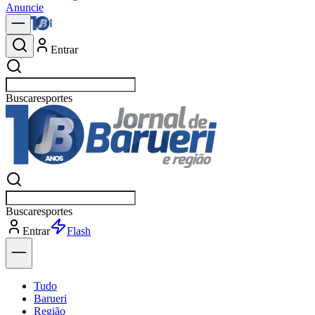
Anuncie
Entrar
Buscar
po
Buscar
po
Entrar
Explorar
Tudo
Barueri
Região