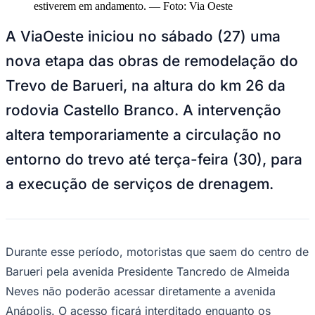
NBA
estiverem em andamento.
—
Foto:
Via Oeste
NFL
Fórmula 1
A ViaOeste iniciou no sábado (27) uma
UFC
Tênis (ATP)
nova etapa das obras de remodelação do
MLB
NHL
Trevo de Barueri, na altura do km 26 da
Atletismo
Vôlei
rodovia Castello Branco. A intervenção
NBB
altera temporariamente a circulação no
Competições de Futebol
entorno do trevo até terça-feira (30), para
Brasileirão Série A
Brasileirão Série B
a execução de serviços de drenagem.
Paulistão
Copa do Brasil
Libertadores
Sul-Americana
Copa América
Durante esse período, motoristas que saem do centro de
Champions League
Premier League
Barueri pela avenida Presidente Tancredo de Almeida
La Liga
Neves não poderão acessar diretamente a avenida
Bundesliga
Mundial 2026
Anápolis. O acesso ficará interditado enquanto os