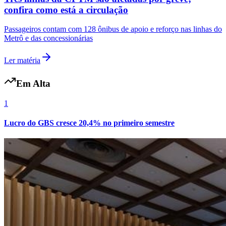
confira como está a circulação
Passageiros contam com 128 ônibus de apoio e reforço nas linhas do
Metrô e das concessionárias
Ler matéria
Em Alta
1
Lucro do GBS cresce 20,4% no primeiro semestre
Flamengo