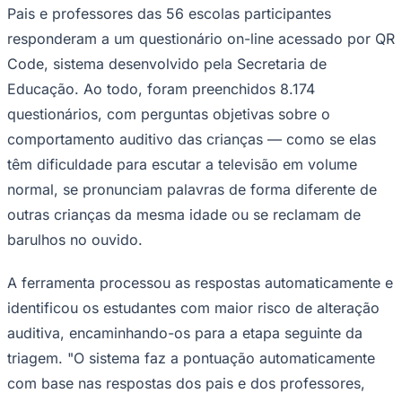
Juventude
Foto: Ana Guice/Secom Barueri — via Prefeitura
de Barueri
—
Foto:
Ana Guice/Secom Barueri
A Prefeitura de Barueri, por meio da Secretaria dos
Direitos da Pessoa com Deficiência (SDPD), em parceria
com as secretarias de Educação e de Saúde,
encaminhou mais de 1.200 alunos do 1º ano do Ensino
Fundamental da rede municipal para exames de
audiometria. O resultado é da mais recente edição da
campanha Caminhos do Som, que aplicou triagem
auditiva em 56 escolas municipais.
Questionário digital agilizou a triagem