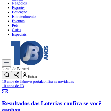
Negócios
Esportes
Educação
Entretenimento
Eventos
Pets
Guias
Especiais
Explore Tudo
Últimas Notícias
Previsão do Tempo
Trânsito e Rotas
Dia a Dia & Lazer
Jornal de Barueri
Transportes
Entrar
Gastronomia
10 anos de JB
novo portal
confira as novidades
Cinema & Shows
10 anos de JB
Jogos
Novo
Para Sua Empresa
Resultados das Loterias
confira se você
Anuncie no Portal
Cadastrar Empresa
ganhou