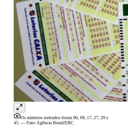
Rocha
Francisco Morato
Taboão da Serra
Embu das Artes
São Roque
Para Sua Empresa
Anuncie Regional
Guia de Empresas
Vagas na Região
Novo
Hub de Negócios
Guia Comercial
Selo Verificado
Portal Educacional
Agenda de Vestibulares
Vagas de Emprego
Concursos
Panorama Econômico
Panorama Econômico
Para Sua Empresa
Anuncie no Portal
Verificar Empresa
Novo
Anunciar Vagas
Novo
Os números sorteados foram 06, 09, 17, 27, 29 e
Publicidade Legal
45.
—
Foto:
Agência Brasil/EBC