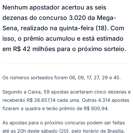
NBA
Nenhum apostador acertou as seis
NFL
Fórmula 1
dezenas do concurso 3.020 da Mega-
UFC
Tênis (ATP)
Sena, realizado na quinta-feira (18). Com
MLB
NHL
isso, o prêmio acumulou e está estimado
Atletismo
Vôlei
em R$ 42 milhões para o próximo sorteio.
NBB
Competições de Futebol
Brasileirão Série A
Brasileirão Série B
Os números sorteados foram 06, 09, 17, 27, 29 e 45.
Paulistão
Copa do Brasil
Segundo a Caixa, 59 apostas acertaram cinco dezenas e
Libertadores
Sul-Americana
receberão R$ 26.657,14 cada uma. Outras 4.314 apostas
Copa América
fizeram a quadra e terão prêmio de R$ 600,94.
Champions League
Premier League
La Liga
As apostas para o próximo concurso podem ser feitas
Bundesliga
Mundial 2026
até as 20h deste sábado (20), pelo horário de Brasília.