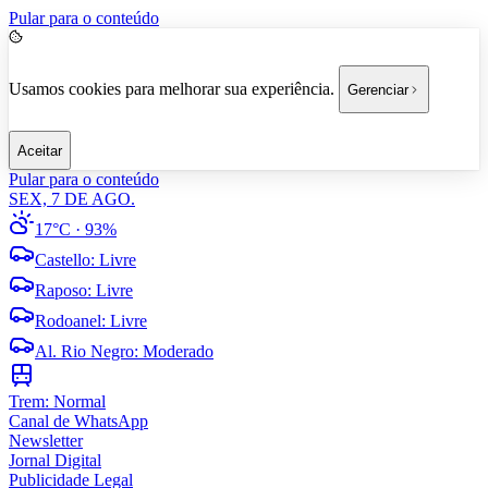
Pular para o conteúdo
Usamos cookies para melhorar sua experiência.
Gerenciar
Aceitar
Pular para o conteúdo
SEX, 7 DE AGO.
17°C
· 93%
Castello
:
Livre
Raposo
:
Livre
Rodoanel
:
Livre
Al. Rio Negro
:
Moderado
Trem:
Normal
Canal de WhatsApp
Newsletter
Jornal Digital
Publicidade Legal