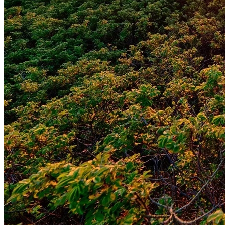
Atlético-MG