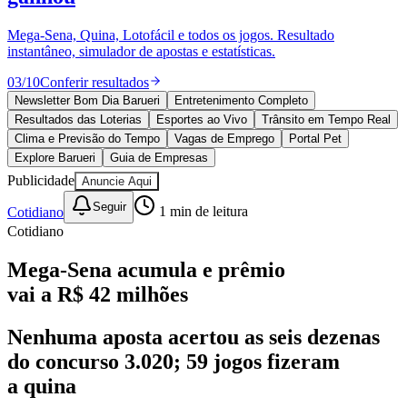
Divulgar Vagas
Novo
Publicidade Legal
Mega-Sena, Quina, Lotofácil e todos os jogos. Resultado
instantâneo, simulador de apostas e estatísticas.
Política
Eleições
03
/
10
Conferir resultados
Esportes
Saúde
Newsletter Bom Dia Barueri
Entretenimento Completo
Segurança
Resultados das Loterias
Esportes ao Vivo
Trânsito em Tempo Real
Cultura
Clima e Previsão do Tempo
Vagas de Emprego
Portal Pet
Meio Ambiente
Explore Barueri
Guia de Empresas
Obras
Publicidade
Anuncie Aqui
Educação
Seguir
Cotidiano
1
min de leitura
Bairros de Barueri
Cotidiano
Selecione sua região
Para notícias da sua região
Mega-Sena acumula e prêmio
vai a R$ 42 milhões
Aldeia
Aldeia da Serra
Aldeia de Barueri
Alphaville
Bairro
Jubran
Belval
Bethaville
Boa
Vista
Califórnia
Carapicuíba
Centro
Chácaras Marco
Cidades da
Nenhuma aposta acertou as seis dezenas
Região
Cotia
Cruz Preta
Engenho Novo
Fazenda
do concurso 3.020; 59 jogos fizeram
Militar
Itapevi
Jandira
Jardim Audir
Jardim Belval
Jardim
Califórnia
Jardim dos Altos
Jardim dos Camargos
Jardim
a quina
Esperança
Jardim Graziela
Jardim Iracema
Jardim Itaquiti
Jardim