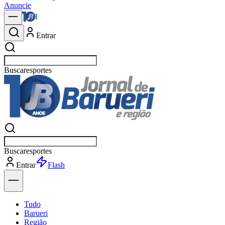
Anuncie
Entrar
Buscar
no
Buscar
no
Entrar
Explorar
Tudo
Barueri
Região