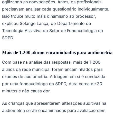
Pais e professores das 56 escolas participantes
responderam a um questionário on-line acessado por QR
Code, sistema desenvolvido pela Secretaria de
Educação. Ao todo, foram preenchidos 8.174
questionários, com perguntas objetivas sobre o
comportamento auditivo das crianças — como se elas
Ceará
têm dificuldade para escutar a televisão em volume
normal, se pronunciam palavras de forma diferente de
outras crianças da mesma idade ou se reclamam de
barulhos no ouvido.
A ferramenta processou as respostas automaticamente e
identificou os estudantes com maior risco de alteração
auditiva, encaminhando-os para a etapa seguinte da
triagem. "O sistema faz a pontuação automaticamente
com base nas respostas dos pais e dos professores,
agilizando as convocações. Antes, os profissionais