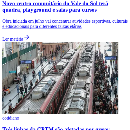
Novo centro comunitário do Vale do Sol terá
quadra, playground e salas para cursos
Obra iniciada em julho vai concentrar atividades esportivas, culturais
e educacionais para diferentes faixas etárias
Ler matéria
Santos
cotidiano
Três linhas da CPTM são afetadas por greve;