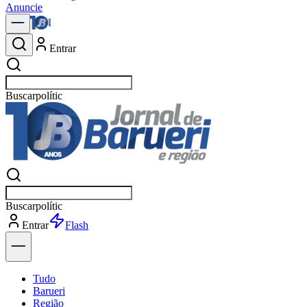
Anuncie
Entrar
Buscar
notícias
Buscar
notícias
Entrar
Explorar
Tudo
Barueri
Região