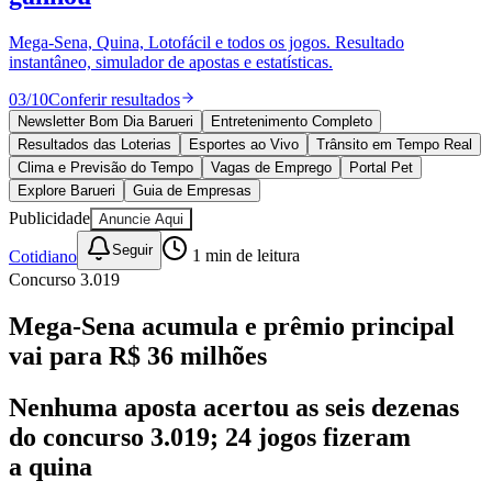
Divulgar Vagas
Novo
Publicidade Legal
Mega-Sena, Quina, Lotofácil e todos os jogos. Resultado
instantâneo, simulador de apostas e estatísticas.
Política
Eleições
03
/
10
Conferir resultados
Esportes
Saúde
Newsletter Bom Dia Barueri
Entretenimento Completo
Segurança
Resultados das Loterias
Esportes ao Vivo
Trânsito em Tempo Real
Cultura
Clima e Previsão do Tempo
Vagas de Emprego
Portal Pet
Meio Ambiente
Explore Barueri
Guia de Empresas
Obras
Publicidade
Anuncie Aqui
Educação
Seguir
Cotidiano
1
min de leitura
Bairros de Barueri
Concurso 3.019
Selecione sua região
Para notícias da sua região
Mega-Sena acumula e prêmio principal
vai para R$ 36 milhões
Aldeia
Aldeia da Serra
Aldeia de Barueri
Alphaville
Bairro
Jubran
Belval
Bethaville
Boa
Vista
Califórnia
Carapicuíba
Centro
Chácaras Marco
Cidades da
Nenhuma aposta acertou as seis dezenas
Região
Cotia
Cruz Preta
Engenho Novo
Fazenda
do concurso 3.019; 24 jogos fizeram
Militar
Itapevi
Jandira
Jardim Audir
Jardim Belval
Jardim
Califórnia
Jardim dos Altos
Jardim dos Camargos
Jardim
a quina
Esperança
Jardim Graziela
Jardim Iracema
Jardim Itaquiti
Jardim