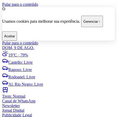
Pular para o conteúdo
Usamos cookies para melhorar sua experiência.
Gerenciar
Aceitar
Pular para o conteúdo
DOM, 9 DE AGO.
19°C
· 79%
Castello
:
Livre
Raposo
:
Livre
Rodoanel
:
Livre
Al. Rio Negro
:
Livre
Trem:
Normal
Canal de WhatsApp
Newsletter
Jornal Digital
Publicidade Legal