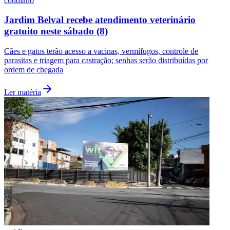
cotidiano
Jardim Belval recebe atendimento veterinário
gratuito neste sábado (8)
Cães e gatos terão acesso a vacinas, vermífugos, controle de
parasitas e triagem para castração; senhas serão distribuídas por
ordem de chegada
Ler matéria
Santos