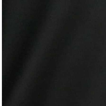
Atlético-MG