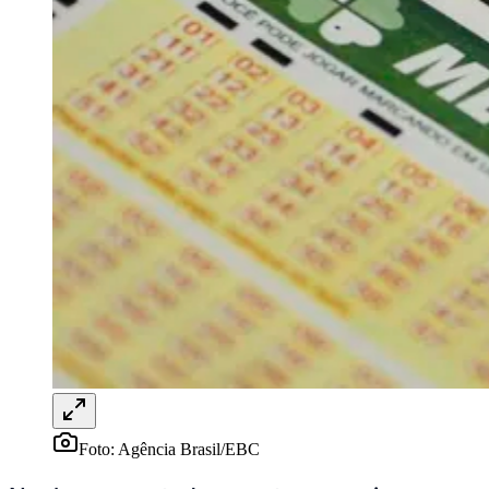
Rocha
Francisco Morato
Taboão da Serra
Embu das Artes
São Roque
Para Sua Empresa
Anuncie Regional
Guia de Empresas
Vagas na Região
Novo
Hub de Negócios
Guia Comercial
Selo Verificado
Portal Educacional
Agenda de Vestibulares
Vagas de Emprego
Concursos
Panorama Econômico
Panorama Econômico
Para Sua Empresa
Anuncie no Portal
Verificar Empresa
Novo
Anunciar Vagas
Novo
Foto:
Agência Brasil/EBC
Publicidade Legal