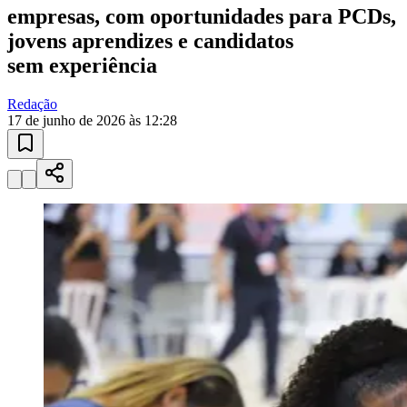
Esportes ao Vivo
placares e tabelas
atualizadas
Paulistão, Brasileirão, Champions League e mais. Placar em tempo
real, classificação e notícias esportivas.
04
/
10
Acompanhar jogos
Ceará
Newsletter Bom Dia Barueri
Entretenimento Completo
Resultados das Loterias
Esportes ao Vivo
Trânsito em Tempo Real
Clima e Previsão do Tempo
Vagas de Emprego
Portal Pet
Explore Barueri
Guia de Empresas
Publicidade
Anuncie Aqui
Seguir
Emprego & Carreira
1
min de leitura
Emprego & Carreira
Feirão de Empregos de Barueri terá mais
de 1.800 vagas no dia 30 de junho
Evento no Ginásio José Corrêa reunirá 18