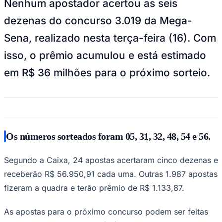
Nenhum apostador acertou as seis
NBA
NFL
dezenas do concurso 3.019 da Mega-
Fórmula 1
UFC
Sena, realizado nesta terça-feira (16). Com
Tênis (ATP)
MLB
isso, o prêmio acumulou e está estimado
NHL
Atletismo
em R$ 36 milhões para o próximo sorteio.
Vôlei
NBB
Competições de Futebol
Brasileirão Série A
Brasileirão Série B
Os números sorteados foram 05, 31, 32, 48, 54 e 56.
Paulistão
Copa do Brasil
Libertadores
Segundo a Caixa, 24 apostas acertaram cinco dezenas e
Sul-Americana
Copa América
receberão R$ 56.950,91 cada uma. Outras 1.987 apostas
Champions League
fizeram a quadra e terão prêmio de R$ 1.133,87.
Premier League
La Liga
Bundesliga
As apostas para o próximo concurso podem ser feitas
Mundial 2026