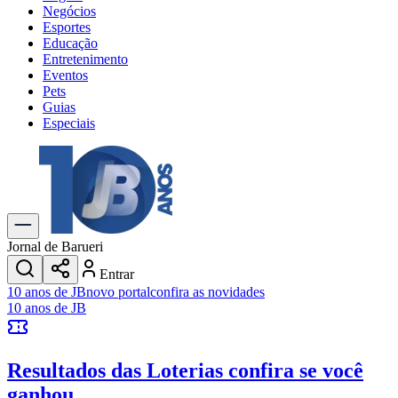
Negócios
Esportes
Educação
Entretenimento
Eventos
Pets
Guias
Especiais
Explore Tudo
Últimas Notícias
Previsão do Tempo
Trânsito e Rotas
Dia a Dia & Lazer
Jornal de Barueri
Transportes
Entrar
Gastronomia
10 anos de JB
novo portal
confira as novidades
Cinema & Shows
10 anos de JB
Jogos
Novo
Para Sua Empresa
Resultados das Loterias
confira se você
Anuncie no Portal
Cadastrar Empresa
ganhou