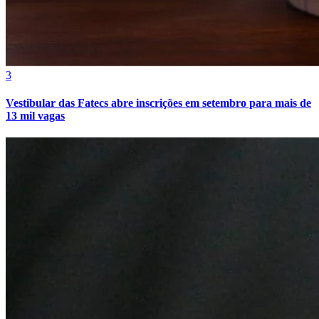
3
Vestibular das Fatecs abre inscrições em setembro para mais de
13 mil vagas
Internacional