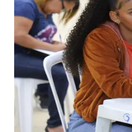
empresas, com oportunidades para PCDs,
jovens aprendizes e candidatos
sem experiência
Redação
17 de junho de 2026 às 12:28
Goiás