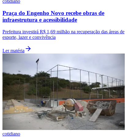
cotidiano
Praça do Engenho Novo recebe obras de
infraestrutura e acessibilidade
Prefeitura investirá R$ 1,69 milhão na recuperação das áreas de
esporte, lazer e convivência
Ler matéria
Flamengo
cotidiano