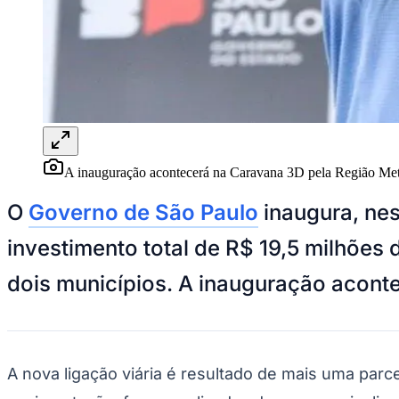
Panorama Econômico
Para Sua Empresa
Anuncie no Portal
Verificar Empresa
Novo
Anunciar Vagas
Novo
Publicidade Legal
NBA
NFL
A inauguração acontecerá na Caravana 3D pela Região Met
Fórmula 1
UFC
O
Governo de São Paulo
inaugura, nes
Tênis (ATP)
MLB
investimento total de R$ 19,5 milhões 
NHL
Atletismo
dois municípios. A inauguração acont
Vôlei
NBB
Competições de Futebol
Brasileirão Série A
A nova ligação viária é resultado de mais uma parc
Brasileirão Série B
Paulistão