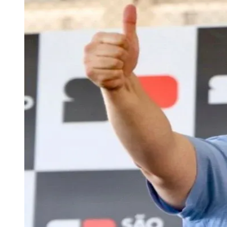
Publicidade Legal
Negócios Regionais
Turismo
Segurança Regional
Hospitais Estaduais
Parques & Represas
Cidades da Região
Santana de Parnaíba
Osasco
Carapicuíba
Jandira
Itapevi
Cotia
Pirapora 
Para Sua Empresa
Anuncie Regional
Guia de Empresas
Vagas na Região
Novo
Hub de Negócios
Guia Comercial
Selo Verificado
Portal Educacional
Agenda de Vestibulares
Vagas de Emprego
Concursos
Panorama Econômico