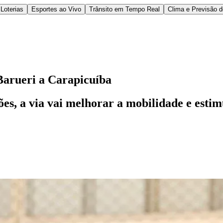
Loterias
Esportes ao Vivo
Trânsito em Tempo Real
Clima e Previsão 
Barueri a Carapicuíba
es, a via vai melhorar a mobilidade e esti
l
Bethaville
Boa Vista
Califórnia
Carapicuíba
Centro
Chácaras Marco
Cida
im dos Altos
Jardim dos Camargos
Jardim Esperança
Jardim Graziela
Jard
lista
Jardim Reginalice
Jardim São Luís
Jardim São Pedro
Jardim São Sil
uzia
Parque Viana
Pirapora do Bom Jesus
Recanto Phrynéa
Santana de P
 Porto
Votupoca