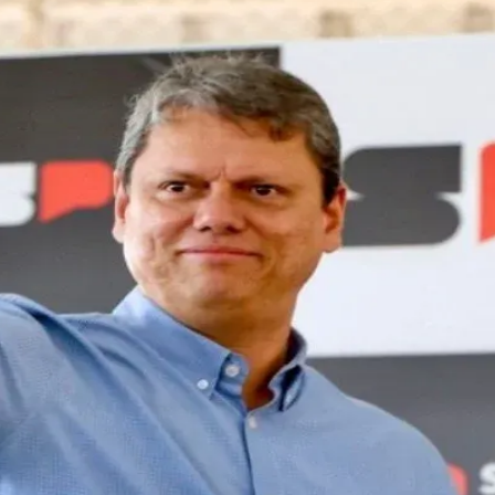
do Bom Jesus
Araçariguama
Cajamar
Caieiras
Franco da Rocha
Francisco 