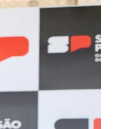
Morato
Taboão da Serra
Embu das Artes
São Roque