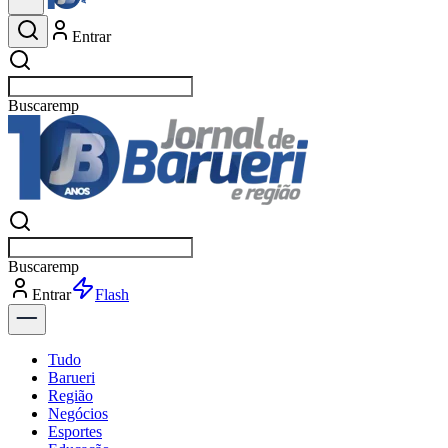
Entrar
Buscar
esportes
Buscar
esportes
Entrar
Flash
Tudo
Barueri
Região
Negócios
Esportes