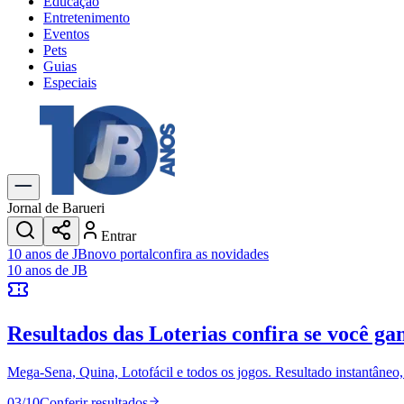
Educação
Entretenimento
Eventos
Pets
Guias
Especiais
Explore Tudo
Últimas Notícias
Previsão do Tempo
Trânsito e Rotas
Dia a Dia & Lazer
Jornal de Barueri
Transportes
Entrar
Gastronomia
10 anos de JB
novo portal
confira as novidades
Cinema & Shows
10 anos de JB
Jogos
Novo
Para Sua Empresa
Resultados das Loterias
confira se você ga
Anuncie no Portal
Cadastrar Empresa
Divulgar Vagas
Novo
Mega-Sena, Quina, Lotofácil e todos os jogos. Resultado instantâneo, s
Publicidade Legal
03
/
10
Conferir resultados