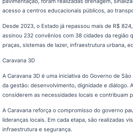
pavimentação, foram realizadas drenagem, sinalizaç
Copa do Brasil
Libertadores
acesso a centros educacionais públicos, ao transpor
Sul-Americana
Copa América
Champions League
Desde 2023, o Estado já repassou mais de R$ 824,
Premier League
assinou 232 convênios com 38 cidades da região q
La Liga
Bundesliga
praças, sistemas de lazer, infraestrutura urbana, e
Mundial 2026
Times - Ir direto
Caravana 3D
A Caravana 3D é uma iniciativa do Governo de São P
da gestão: desenvolvimento, dignidade e diálogo. 
considerem as necessidades locais e contribuam pa
A Caravana reforça o compromisso do governo paul
lideranças locais. Em cada etapa, são realizadas v
infraestrutura e segurança.