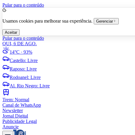
Pular para o conteúdo
Usamos cookies para melhorar sua experiência.
Gerenciar
Aceitar
Pular para o conteúdo
QUI, 6 DE AGO.
14°C
· 93%
Castello
:
Livre
Raposo
:
Livre
Rodoanel
:
Livre
Al. Rio Negro
:
Livre
Trem:
Normal
Canal de WhatsApp
Newsletter
Jornal Digital
Publicidade Legal
Anuncie