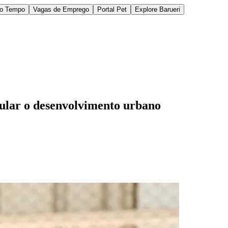
do Tempo
Vagas de Emprego
Portal Pet
Explore Barueri
mular o desenvolvimento urbano
des da Região
Cotia
Cruz Preta
Engenho Novo
Fazenda
im Iracema
Jardim Itaquiti
Jardim Julio
Jardim Líbano
Jardim Maria
vestre
Jardim Silveira
Jardim Tupã
Jardim Tupanci
Mutinga
Nova
arnaíba
Silveira
Tamboré
Vale do Sol
Vila Barros
Vila Boa Vista
Vila do