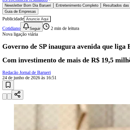
Política
Newsletter Bom Dia Barueri
Entretenimento Completo
Resultados das 
Eleições
Guia de Empresas
Esportes
Saúde
Publicidade
Anuncie Aqui
Segurança
Cotidiano
2
min de leitura
Seguir
Cultura
Nova ligação viária
Meio Ambiente
Obras
Educação
Governo de SP inaugura avenida que liga 
Bairros de Barueri
Com investimento de mais de R$ 19,5 milhõ
Selecione sua região
Para notícias da sua região
Redação Jornal de Barueri
24 de junho de 2026 às 16:51
Aldeia
Aldeia da Serra
Aldeia de Barueri
Alphaville
Bairro Jubran
Belva
Militar
Itapevi
Jandira
Jardim Audir
Jardim Belval
Jardim Califórnia
Jard
Cristina
Jardim Maria Helena
Jardim Mutinga
Jardim Paraíso
Jardim Pau
Aldeinha
Osasco
Parque dos Camargos
Parque Imperial
Parque Santa L
Conde
Vila Engenho Novo
Vila Márcia
Vila Nossa Sra. da Escada
Vila
Para Sua Empresa
Anuncie no Portal
Guia de Empresas
Divulgar Vagas
Novo