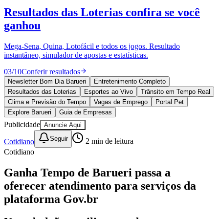
Divulgar Vagas
Novo
Resultados das Loterias
confira se você
Publicidade Legal
ganhou
Política
Eleições
Esportes
Mega-Sena, Quina, Lotofácil e todos os jogos. Resultado
Saúde
instantâneo, simulador de apostas e estatísticas.
Segurança
03
/
10
Conferir resultados
Cultura
Meio Ambiente
Newsletter Bom Dia Barueri
Entretenimento Completo
Obras
Resultados das Loterias
Esportes ao Vivo
Trânsito em Tempo Real
Educação
Clima e Previsão do Tempo
Vagas de Emprego
Portal Pet
Explore Barueri
Guia de Empresas
Bairros de Barueri
Publicidade
Anuncie Aqui
Selecione sua região
Para notícias da sua região
Seguir
Cotidiano
2
min de leitura
Cotidiano
Aldeia
Aldeia da Serra
Aldeia de Barueri
Alphaville
Bairro
Jubran
Belval
Bethaville
Boa
Ganha Tempo de Barueri passa a
Vista
Califórnia
Carapicuíba
Centro
Chácaras Marco
Cidades da
oferecer atendimento para serviços da
Região
Cotia
Cruz Preta
Engenho Novo
Fazenda
Militar
Itapevi
Jandira
Jardim Audir
Jardim Belval
Jardim
plataforma Gov.br
Califórnia
Jardim dos Altos
Jardim dos Camargos
Jardim
Esperança
Jardim Graziela
Jardim Iracema
Jardim Itaquiti
Jardim