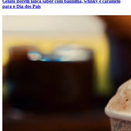
Gelato Borelli lança sabor com baunilha, whisky e caramelo
para o Dia dos Pais
Botafogo