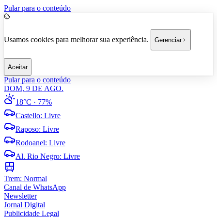
Pular para o conteúdo
Usamos cookies para melhorar sua experiência.
Gerenciar
Aceitar
Pular para o conteúdo
DOM, 9 DE AGO.
18°C
· 77%
Castello
:
Livre
Raposo
:
Livre
Rodoanel
:
Livre
Al. Rio Negro
:
Livre
Trem:
Normal
Canal de WhatsApp
Newsletter
Jornal Digital
Publicidade Legal