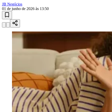
Esportes ao Vivo
placares e tabelas
atualizadas
Paulistão, Brasileirão, Champions League e mais. Placar em tempo
real, classificação e notícias esportivas.
04
/
10
Acompanhar jogos
Newsletter Bom Dia Barueri
Entretenimento Completo
Resultados das Loterias
Esportes ao Vivo
Trânsito em Tempo Real
Goiás
Clima e Previsão do Tempo
Vagas de Emprego
Portal Pet
Explore Barueri
Guia de Empresas
Publicidade
Anuncie Aqui
Seguir
Negócios
6
min de leitura
Negócios
Como freelancers brasileiros podem
receber em dólar com mais organização