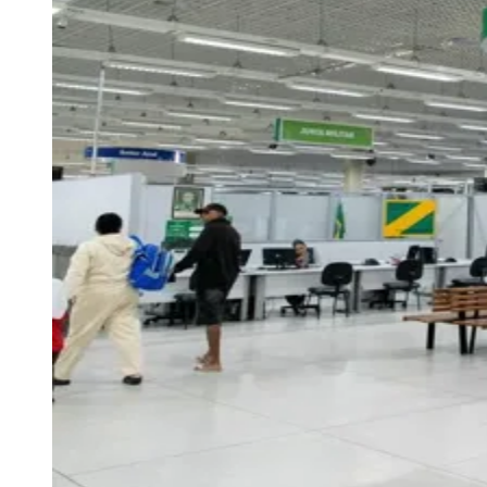
Rocha
Francisco Morato
Taboão da Serra
Embu das Artes
São Roque
Para Sua Empresa
Anuncie Regional
Guia de Empresas
Vagas na Região
Novo
Hub de Negócios
Guia Comercial
Selo Verificado
Portal Educacional
Agenda de Vestibulares
Vagas de Emprego
Concursos
Panorama Econômico
Panorama Econômico
Para Sua Empresa
Anuncie no Portal
Verificar Empresa
Novo
Anunciar Vagas
Novo
Publicidade Legal