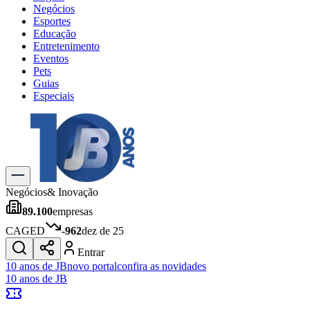
Negócios
Esportes
Educação
Entretenimento
Eventos
Pets
Guias
Especiais
Explore Tudo
Últimas Notícias
Previsão do Tempo
Trânsito e Rotas
Dia a Dia & Lazer
Negócios
& Inovação
Transportes
89.100
empresas
Gastronomia
Cinema & Shows
CAGED
-962
dez de 25
Jogos
Novo
Entrar
Para Sua Empresa
10 anos de JB
novo portal
confira as novidades
10 anos de JB
Anuncie no Portal
Cadastrar Empresa