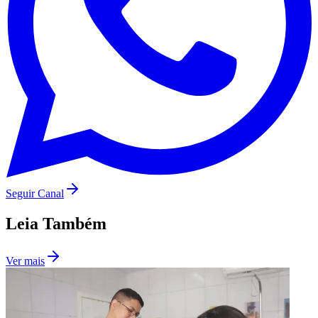
Seguir Canal
Leia Também
Santos
Ver mais