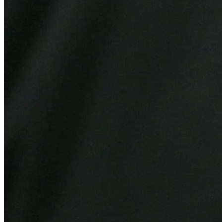
Atlético-MG