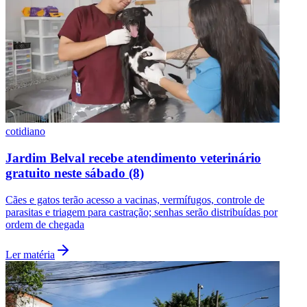
cotidiano
Jardim Belval recebe atendimento veterinário
gratuito neste sábado (8)
Cães e gatos terão acesso a vacinas, vermífugos, controle de
parasitas e triagem para castração; senhas serão distribuídas por
ordem de chegada
Ler matéria
Flamengo