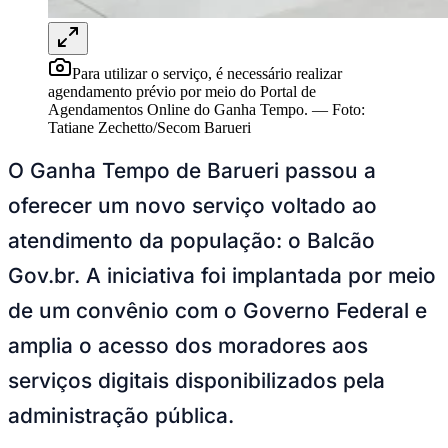
NBA
NFL
Fórmula 1
UFC
Para utilizar o serviço, é necessário realizar
Tênis (ATP)
agendamento prévio por meio do Portal de
MLB
Agendamentos Online do Ganha Tempo.
—
Foto:
NHL
Tatiane Zechetto/Secom Barueri
Atletismo
Vôlei
O Ganha Tempo de Barueri passou a
NBB
oferecer um novo serviço voltado ao
Competições de Futebol
atendimento da população: o Balcão
Brasileirão Série A
Brasileirão Série B
Gov.br. A iniciativa foi implantada por meio
Paulistão
Copa do Brasil
de um convênio com o Governo Federal e
Libertadores
Sul-Americana
amplia o acesso dos moradores aos
Copa América
Champions League
serviços digitais disponibilizados pela
Premier League
La Liga
administração pública.
Bundesliga
Mundial 2026