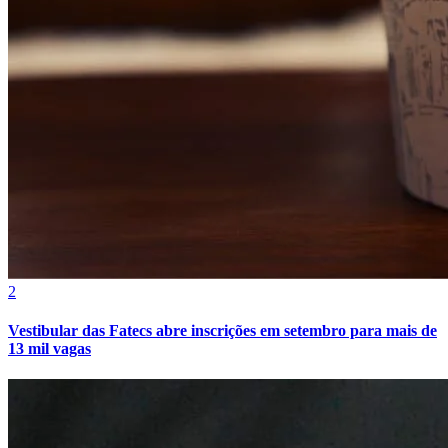
Grêmio
2
Vestibular das Fatecs abre inscrições em setembro para mais de
13 mil vagas